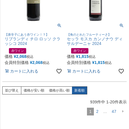
【唐辛子にあう赤ワイン！？】
【角のとれたフルーティーさ】
リブランディ チロ ロッソ クラ
セッラ モスカ カンノナウ ディ
ッシコ 2024
サルデーニャ 2024
赤ワイン
赤ワイン
価格
¥
2,068
価格
¥
1,815
税込
税込
会員特別価格
¥
2,068
会員特別価格
¥
1,815
税込
税込
カートに入れる
カートに入れる
並び替え
価格が安い順
価格が高い順
新着順
939
件中
1
-
20
件表示
1
2
…
47