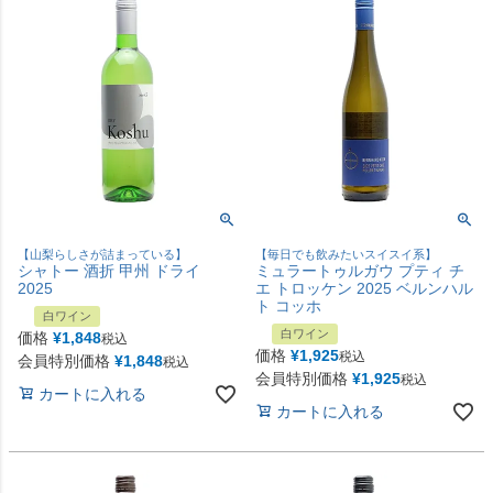
【山梨らしさが詰まっている】
【毎日でも飲みたいスイスイ系】
シャトー 酒折 甲州 ドライ
ミュラートゥルガウ プティ チ
2025
エ トロッケン 2025 ベルンハル
ト コッホ
白ワイン
白ワイン
価格
¥
1,848
税込
価格
¥
1,925
税込
会員特別価格
¥
1,848
税込
会員特別価格
¥
1,925
税込
カートに入れる
カートに入れる