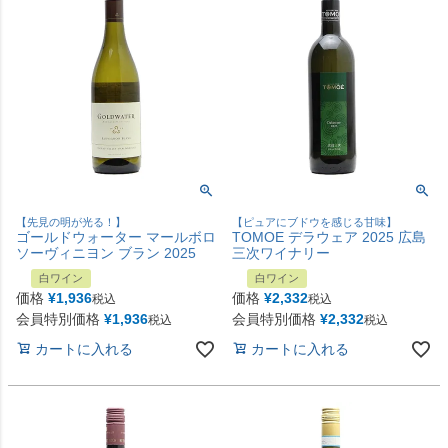
【先見の明が光る！】
【ピュアにブドウを感じる甘味】
ゴールドウォーター マールボロ
TOMOE デラウェア 2025 広島
ソーヴィニヨン ブラン 2025
三次ワイナリー
白ワイン
白ワイン
価格
¥
1,936
価格
¥
2,332
税込
税込
会員特別価格
¥
1,936
会員特別価格
¥
2,332
税込
税込
カートに入れる
カートに入れる