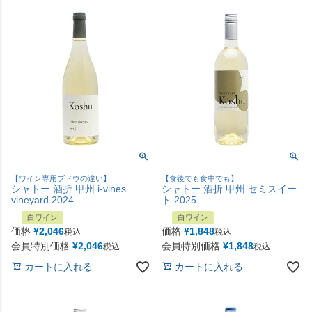
【ワイン専用ブドウの違い】
【食後でも食中でも】
シャトー 酒折 甲州 i-vines
シャトー 酒折 甲州 セミスイー
vineyard 2024
ト 2025
白ワイン
白ワイン
価格
¥
2,046
価格
¥
1,848
税込
税込
会員特別価格
¥
2,046
会員特別価格
¥
1,848
税込
税込
カートに入れる
カートに入れる