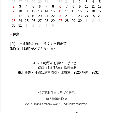
26
27
28
29
30
31
1
30
31
1
2
3
4
5
2
3
4
5
6
7
8
6
7
8
9
10
11
12
9
10
11
12
13
14
15
13
14
15
16
17
18
19
16
17
18
19
20
21
22
20
21
22
23
24
25
26
23
24
25
26
27
28
29
27
28
29
30
1
2
3
30
31
1
2
3
4
5
■
休業日
(月)～(土)14時までのご注文で当日出荷
(日)(祝)は12時が〆切となります
¥16,500(税込)お買い上げごとに
1個口（1箱/12本）送料無料
（※北海道と沖縄は送料割引）北海道：¥820 沖縄：¥532
特定商取引法に基づく表示
個人情報の取扱
©2023 mano a mano / COCOS All Rights reserved.