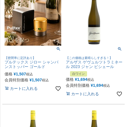
【密閉率に定評あり】
【この価格は素晴らしすぎる！】
プルテックス ジロー シャンパ
アルザス ゲヴュルツトラミネー
ンストッパー ゴールド
ル 2023 ジャン ビシェール
価格
¥
1,507
白ワイン
税込
価格
¥
1,694
会員特別価格
¥
1,507
税込
税込
会員特別価格
¥
1,694
税込
カートに入れる
カートに入れる