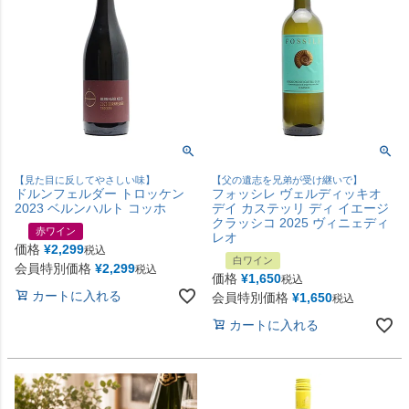
【見た目に反してやさしい味】
【父の遺志を兄弟が受け継いで】
ドルンフェルダー トロッケン
フォッシレ ヴェルディッキオ
2023 ベルンハルト コッホ
デイ カステッリ ディ イエージ
クラッシコ 2025 ヴィニェディ
赤ワイン
レオ
価格
¥
2,299
税込
白ワイン
会員特別価格
¥
2,299
税込
価格
¥
1,650
税込
カートに入れる
会員特別価格
¥
1,650
税込
カートに入れる