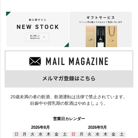
20歳未満の者の飲酒、飲酒運転は法律で禁止されています。
妊娠中や授乳期の飲酒はやめましょう。
営業日カレンダー
2026年8月
2026年9月
日
月
火
水
木
金
土
日
月
火
水
木
金
土