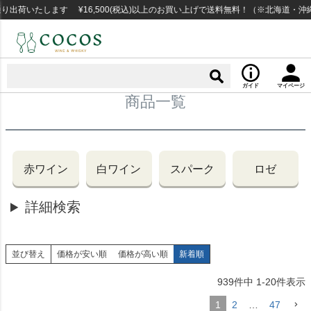
荷いたします ¥16,500(税込)以上のお買い上げで送料無料！（※北海道・沖縄
ガイド
マイページ
商品一覧
赤ワイン
白ワイン
スパーク
ロゼ
詳細検索
並び替え
価格が安い順
価格が高い順
新着順
939
件中
1
-
20
件表示
1
2
…
47