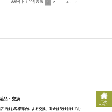
885
件中
1
-
20
件表示
1
2
…
45
■返品・交換
店ではお客様都合による交換、返金は受け付けてお