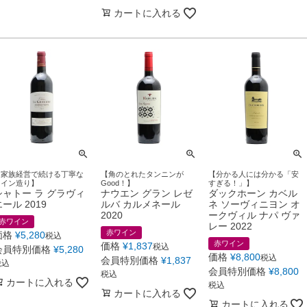
カートに入れる
【家族経営で続ける丁寧な
【角のとれたタンニンが
【分かる人には分かる「安
ワイン造り】
Good！】
すぎる！」】
シャトー ラ グラヴィ
ナウエン グラン レゼ
ダックホーン カベル
ール 2019
ルバ カルメネール
ネ ソーヴィニヨン オ
2020
ークヴィル ナパ ヴァ
赤ワイン
レー 2022
赤ワイン
価格
¥
5,280
税込
赤ワイン
価格
¥
1,837
税込
会員特別価格
¥
5,280
価格
¥
8,800
税込
会員特別価格
¥
1,837
税込
会員特別価格
¥
8,800
税込
カートに入れる
税込
カートに入れる
カートに入れる