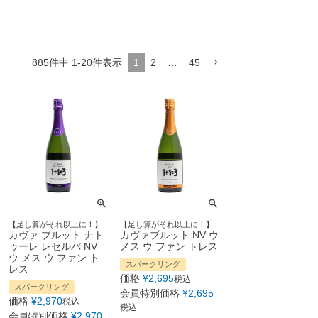
885
件中
1
-
20
件表示
1
2
…
45
【足し算がそれ以上に！】
【足し算がそれ以上に！】
カヴァ ブルット ナト
カヴァブルット NV ウ
ゥーレ レセルバ NV
メス ウ ファン トレス
ウ メス ウ ファン ト
スパークリング
レス
価格
¥
2,695
税込
スパークリング
会員特別価格
¥
2,695
価格
¥
2,970
税込
税込
会員特別価格
¥
2,970