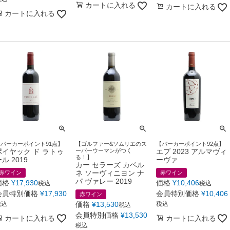
カートに入れる
カートに入れる
カートに入れる
【パーカーポイント91点】
【ゴルファー&ソムリエのス
【パーカーポイント92点】
ポイヤック ド ラトゥ
ーパーウーマンがつく
エプ 2023 アルマヴィ
る！】
ル 2019
ーヴァ
カー セラーズ カベル
ネ ソーヴィニヨン ナ
赤ワイン
赤ワイン
パ ヴァレー 2019
価格
¥
17,930
価格
¥
10,406
税込
税込
会員特別価格
¥
17,930
会員特別価格
¥
10,406
赤ワイン
税込
価格
¥
13,530
税込
税込
会員特別価格
¥
13,530
カートに入れる
カートに入れる
税込