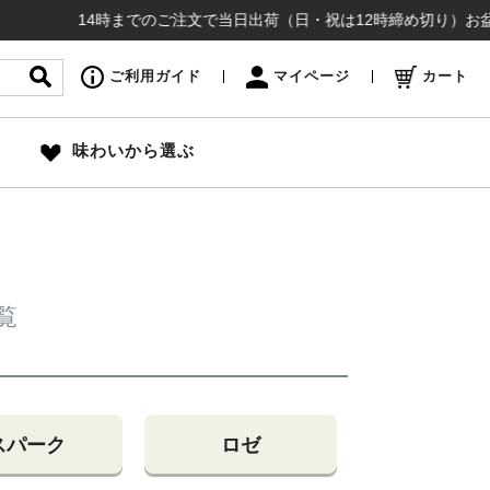
14時までのご注文で当日出荷（日・祝は12時締め切り）お盆も通常
ご利用ガイド
マイページ
カート
味わいから選ぶ
覧
スパーク
ロゼ