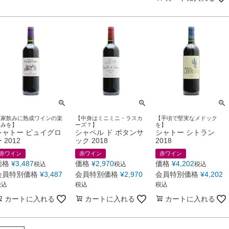
【家飲みに熟成ワインの楽
【中身はミニミニ・ラスカ
【手頃で堅実なメドック
しみを】
ーズ？】
を】
シャトー ピュイグロ
シャペル ド ポタンサ
シャトー シトラン
 2012
ック 2018
2018
赤ワイン
赤ワイン
赤ワイン
価格
¥
3,487
価格
¥
2,970
価格
¥
4,202
税込
税込
税込
会員特別価格
¥
3,487
会員特別価格
¥
2,970
会員特別価格
¥
4,202
税込
税込
税込
カートに入れる
カートに入れる
カートに入れる