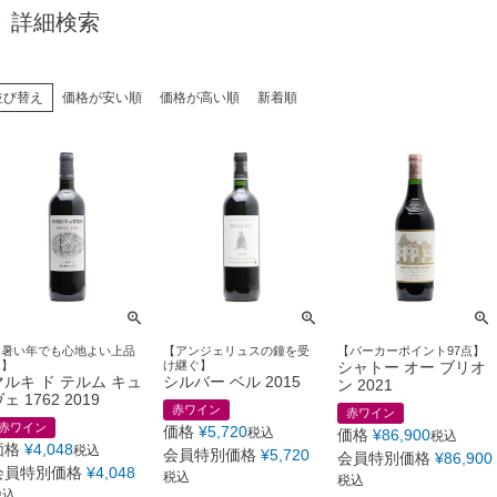
詳細検索
並び替え
価格が安い順
価格が高い順
新着順
【暑い年でも心地よい上品
【アンジェリュスの鐘を受
【パーカーポイント97点】
さ】
け継ぐ】
シャトー オー ブリオ
マルキ ド テルム キュ
シルバー ベル 2015
ン 2021
ェ 1762 2019
赤ワイン
赤ワイン
赤ワイン
価格
¥
5,720
税込
価格
¥
86,900
税込
価格
¥
4,048
税込
会員特別価格
¥
5,720
会員特別価格
¥
86,900
会員特別価格
¥
4,048
税込
税込
税込