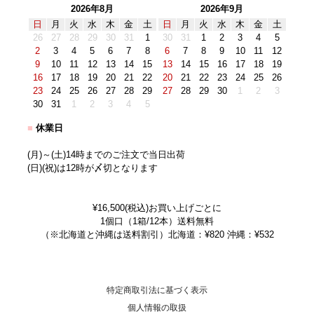
2026年8月
2026年9月
日
月
火
水
木
金
土
日
月
火
水
木
金
土
26
27
28
29
30
31
1
30
31
1
2
3
4
5
2
3
4
5
6
7
8
6
7
8
9
10
11
12
9
10
11
12
13
14
15
13
14
15
16
17
18
19
16
17
18
19
20
21
22
20
21
22
23
24
25
26
23
24
25
26
27
28
29
27
28
29
30
1
2
3
30
31
1
2
3
4
5
■
休業日
(月)～(土)14時までのご注文で当日出荷
(日)(祝)は12時が〆切となります
¥16,500(税込)お買い上げごとに
1個口（1箱/12本）送料無料
（※北海道と沖縄は送料割引）北海道：¥820 沖縄：¥532
特定商取引法に基づく表示
個人情報の取扱