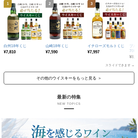
1
2
3
4
白州18年くじ
山崎18年くじ
イチローズモルトくじ
ブル
700
¥7,810
¥7,590
¥7,997
蒸溜
¥8,9
スライドできます
→
その他のウイスキーをもっと見る ＞
最新の特集
NEW TOPICS