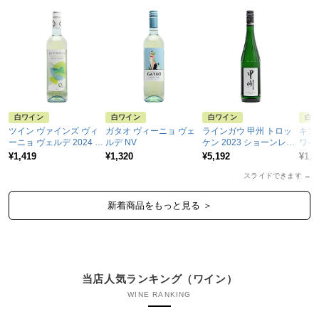
白ワイン
白ワイン
白ワイン
白
ツイン ヴァインズ ヴィ
ガタオ ヴィーニョ ヴェ
ラインガウ 甲州 トロッ
キン
ーニョ ヴェルデ 2024 ジ
ルデ NV
ケン 2023 ショーンレー
ワイト
ョゼ マリア ダ フォンセ
バー ブリュームライン
¥1,419
¥1,320
¥5,192
¥1,8
カ
スライドできます
→
新着商品をもっと見る ＞
当店人気ランキング（ワイン）
WINE RANKING