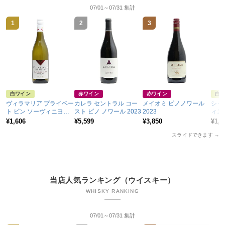
07/01～07/31 集計
1
2
3
4
白ワイン
赤ワイン
赤ワイン
白
ヴィラマリア プライベー
カレラ セントラル コー
メイオミ ピノノワール
シャ
ト ビン ソーヴィニヨン
スト ピノ ノワール 2023
2023
ィス
ブラン 2025
202
¥1,606
¥5,599
¥3,850
¥1,3
スライドできます
→
当店人気ランキング（ウイスキー）
WHISKY RANKING
07/01～07/31 集計