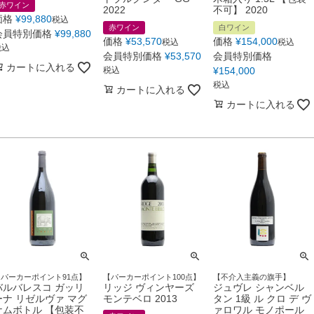
赤ワイン
2022
不可】 2020
価格
¥
99,880
税込
赤ワイン
白ワイン
会員特別価格
¥
99,880
価格
¥
53,570
価格
¥
154,000
税込
税込
税込
会員特別価格
¥
53,570
会員特別価格
カートに入れる
税込
¥
154,000
税込
カートに入れる
カートに入れる
【パーカーポイント91点】
【パーカーポイント100点】
【不介入主義の旗手】
バルバレスコ ガッリ
リッジ ヴィンヤーズ
ジュヴレ シャンベル
ーナ リゼルヴァ マグ
モンテベロ 2013
タン 1級 ル クロ デ ヴ
ナムボトル 【包装不
ァロワル モノポール