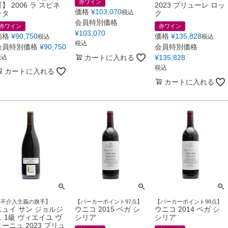
赤ワイン
】 2006 ラ スピネ
2023 プリューレ ロッ
価格
¥
103,070
税込
ッタ
ク
会員特別価格
赤ワイン
赤ワイン
¥
103,070
価格
¥
90,750
価格
¥
135,828
税込
税込
税込
会員特別価格
¥
90,750
会員特別価格
税込
カートに入れる
¥
135,828
税込
カートに入れる
カートに入れる
【不介入主義の旗手】
【パーカーポイント97点】
【パーカーポイント98点】
ニュイ サン ジョルジ
ウニコ 2015 ベガ シ
ウニコ 2014 ベガ シ
ュ 1級 ヴィエイユ ヴ
シリア
シリア
ィーニュ 2023 プリュ