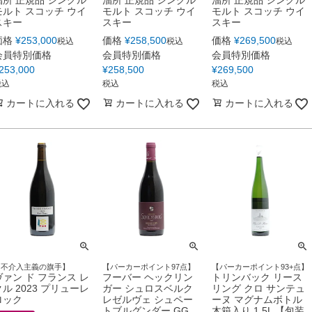
溜所 正規品 シングル
溜所 正規品 シングル
溜所 正規品 シングル
モルト スコッチ ウイ
モルト スコッチ ウイ
モルト スコッチ ウイ
スキー
スキー
スキー
価格
¥
253,000
価格
¥
258,500
価格
¥
269,500
税込
税込
税込
会員特別価格
会員特別価格
会員特別価格
253,000
¥
258,500
¥
269,500
税込
税込
税込
カートに入れる
カートに入れる
カートに入れる
【不介入主義の旗手】
【パーカーポイント97点】
【パーカーポイント93+点】
ヴァン ド フランス レ
フーバー ヘックリン
トリンバック リース
クル 2023 プリューレ
ガー シュロスベルク
リング クロ サンテュ
ロック
レゼルヴェ シュペー
ーヌ マグナムボトル
トブルグンダー GG
木箱入り 1.5L 【包装