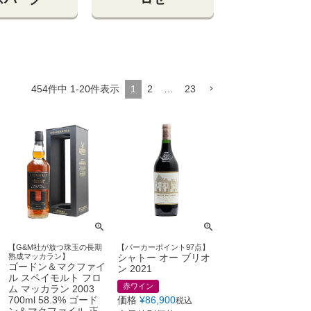
454
件中
1
-
20
件表示
1
2
…
23
【G&M社が放つ珠玉の長期
【パーカーポイント97点】
熟成マッカラン】
シャトー オー ブリオ
ゴードン＆マクファイ
ン 2021
ル スペイモルト フロ
赤ワイン
ム マッカラン 2003
700ml 58.3% ゴード
価格
¥
86,900
税込