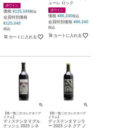
ューレ ロック
赤ワイン
赤ワイン
価格
¥
125,048
税込
価格
¥
86,240
税込
会員特別価格
会員特別価格
¥
86,240
¥
125,048
税込
税込
カートに入れる
カートに入れる
【唯一無二のコレクターア
【唯一無二のコレクターア
イテム】
イテム】
ディステンタ V グル
ディステンタ V シラ
ナッシュ 2023 シネ
ー 2023 シネ クア ノ