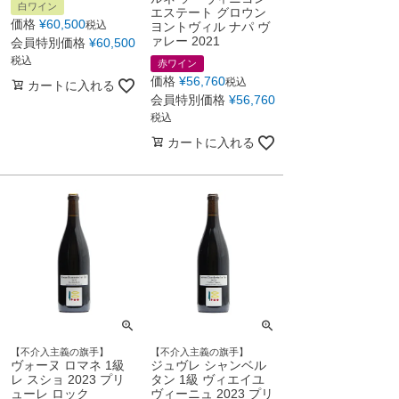
白ワイン
エステート グロウン
価格
¥
60,500
税込
ヨントヴィル ナパ ヴ
ァレー 2021
会員特別価格
¥
60,500
税込
赤ワイン
価格
¥
56,760
税込
カートに入れる
会員特別価格
¥
56,760
税込
カートに入れる
【不介入主義の旗手】
【不介入主義の旗手】
ヴォーヌ ロマネ 1級
ジュヴレ シャンベル
レ スショ 2023 プリ
タン 1級 ヴィエイユ
ューレ ロック
ヴィーニュ 2023 プリ