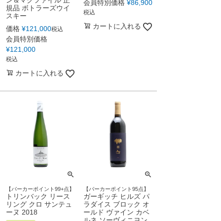
ン＆マクファイル 正
会員特別価格
¥
86,900
規品 ボトラーズウイ
税込
スキー
カートに入れる
価格
¥
121,000
税込
会員特別価格
¥
121,000
税込
カートに入れる
【パーカーポイント99+点】
【パーカーポイント95点】
トリンバック リース
ガーギッチ ヒルズ パ
リング クロ サンテュ
ラダイス ブロック オ
ーヌ 2018
ールド ヴァイン カベ
ルネ ソーヴィニヨン