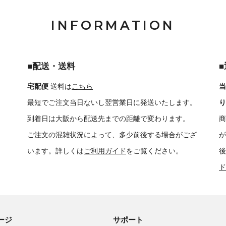
INFORMATION
■配送・送料
宅配便
送料は
こちら
当
最短でご注文当日ないし翌営業日に発送いたします。
り
到着日は大阪から配送先までの距離で変わります。
商
ご注文の混雑状況によって、多少前後する場合がござ
が
います。詳しくは
ご利用ガイド
をご覧ください。
後
ド
ージ
サポート