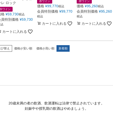
赤ワイン
赤ワイン
ーレ ロック
価格
¥
99,770
価格
¥
95,260
税込
税込
赤ワイン
会員特別価格
¥
99,770
会員特別価格
¥
95,260
価格
¥
59,730
税込
税込
税込
会員特別価格
¥
59,730
カートに入れる
カートに入れる
税込
カートに入れる
並び替え
価格が安い順
価格が高い順
新着順
20歳未満の者の飲酒、飲酒運転は法律で禁止されています。
妊娠中や授乳期の飲酒はやめましょう。