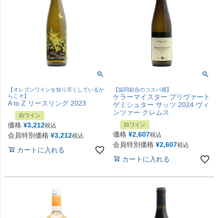
【オレゴンワインを知り尽くしているか
【協同組合のコスパ感】
らこそ】
ケラーマイスター プリヴァート
A to Z リースリング 2023
ゲミシュター サッツ 2024 ヴィ
ンツァー クレムス
白ワイン
価格
¥
3,212
白ワイン
税込
価格
¥
2,607
会員特別価格
¥
3,212
税込
税込
会員特別価格
¥
2,607
税込
カートに入れる
カートに入れる