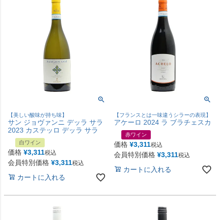
【美しい酸味が持ち味】
【フランスとは一味違うシラーの表現】
サン ジョヴァンニ デッラ サラ
アケーロ 2024 ラ ブラチェスカ
2023 カステッロ デッラ サラ
赤ワイン
白ワイン
価格
¥
3,311
税込
価格
¥
3,311
税込
会員特別価格
¥
3,311
税込
会員特別価格
¥
3,311
税込
カートに入れる
カートに入れる