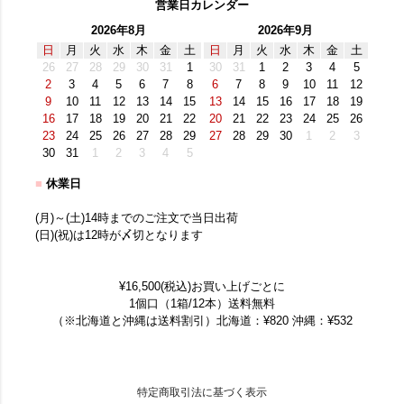
営業日カレンダー
2026年8月
2026年9月
日
月
火
水
木
金
土
日
月
火
水
木
金
土
26
27
28
29
30
31
1
30
31
1
2
3
4
5
2
3
4
5
6
7
8
6
7
8
9
10
11
12
9
10
11
12
13
14
15
13
14
15
16
17
18
19
16
17
18
19
20
21
22
20
21
22
23
24
25
26
23
24
25
26
27
28
29
27
28
29
30
1
2
3
30
31
1
2
3
4
5
■
休業日
(月)～(土)14時までのご注文で当日出荷
(日)(祝)は12時が〆切となります
¥16,500(税込)お買い上げごとに
1個口（1箱/12本）送料無料
（※北海道と沖縄は送料割引）北海道：¥820 沖縄：¥532
特定商取引法に基づく表示