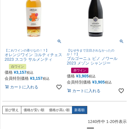
【これワインの香りなの！？】
【なぜ今まで注目されなかったの
オレンジワイン コルティチェス
か！？】
ブルゴーニュ ピノ ノワール
2023 スコラ サルメンティ
2023 メゾン シャンジー
白ワイン
赤ワイン
価格
¥
3,157
税込
価格
¥
3,905
税込
会員特別価格
¥
3,157
税込
会員特別価格
¥
3,905
税込
カートに入れる
カートに入れる
並び替え
価格が安い順
価格が高い順
新着順
1240
件中
1
-
20
件表示