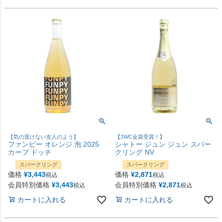
【気の置けない友人のよう】
【JWC金賞受賞！】
ファンピー オレンジ 泡 2025
シャトー ジュン ジュン スパー
カーブ ドッチ
クリング NV
スパークリング
スパークリング
価格
¥
3,443
価格
¥
2,871
税込
税込
会員特別価格
¥
3,443
会員特別価格
¥
2,871
税込
税込
カートに入れる
カートに入れる