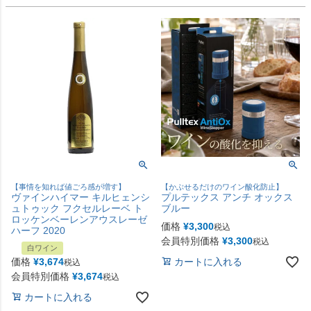
【事情を知れば値ごろ感が増す】
【かぶせるだけのワイン酸化防止】
ヴァインハイマー キルヒェンシ
プルテックス アンチ オックス
ュトゥック フクセルレーベ ト
ブルー
ロッケンベーレンアウスレーゼ
価格
¥
3,300
税込
ハーフ 2020
会員特別価格
¥
3,300
税込
白ワイン
価格
¥
3,674
カートに入れる
税込
会員特別価格
¥
3,674
税込
カートに入れる