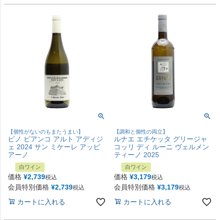
【個性がないのもまたうまい】
【調和と個性の両立】
ピノ ビアンコ アルト アディジ
ルナエ エチケッタ グリージャ
ェ 2024 サン ミケーレ アッピ
コッリ ディ ルーニ ヴェルメン
アーノ
ティーノ 2025
白ワイン
白ワイン
価格
¥
2,739
価格
¥
3,179
税込
税込
会員特別価格
¥
2,739
会員特別価格
¥
3,179
税込
税込
カートに入れる
カートに入れる