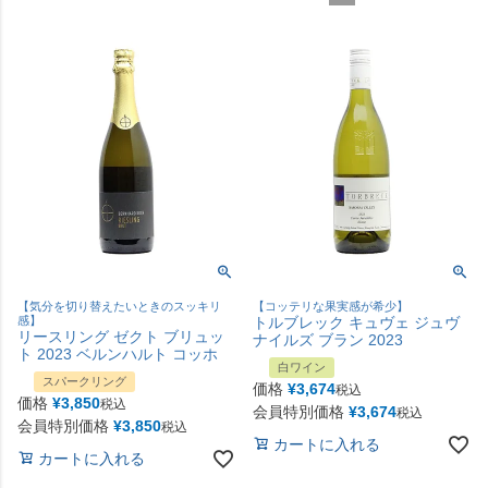
【気分を切り替えたいときのスッキリ
【コッテリな果実感が希少】
感】
トルブレック キュヴェ ジュヴ
リースリング ゼクト ブリュッ
ナイルズ ブラン 2023
ト 2023 ベルンハルト コッホ
白ワイン
スパークリング
価格
¥
3,674
税込
価格
¥
3,850
税込
会員特別価格
¥
3,674
税込
会員特別価格
¥
3,850
税込
カートに入れる
カートに入れる