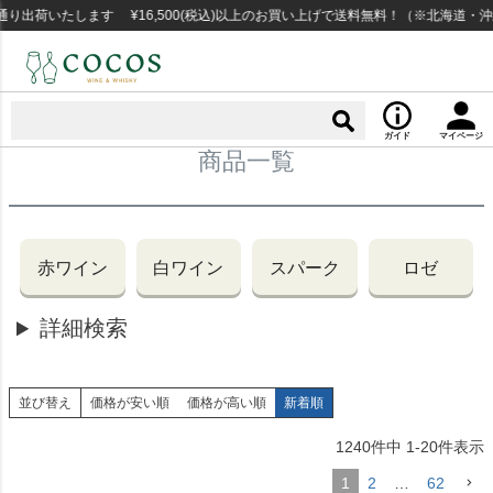
荷いたします ¥16,500(税込)以上のお買い上げで送料無料！（※北海道・沖縄
ガイド
マイページ
商品一覧
赤ワイン
白ワイン
スパーク
ロゼ
詳細検索
並び替え
価格が安い順
価格が高い順
新着順
1240
件中
1
-
20
件表示
1
2
…
62