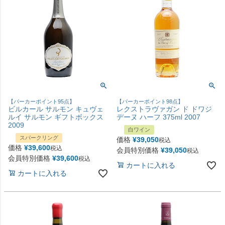
【パーカーポイント95点】
【パーカーポイント98点】
ビルカール サルモン キュヴェ
レクストラヴァガン ド ドワジ
ルイ サルモン ギフトボックス
デーヌ ハーフ 375ml 2007
2009
白ワイン
スパークリング
価格
¥
39,050
税込
価格
¥
39,600
税込
会員特別価格
¥
39,050
税込
会員特別価格
¥
39,600
税込
カートに入れる
カートに入れる