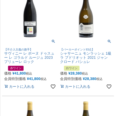
【不介入主義の旗手】
【パーカーポイント93点】
サヴィニー レ ボーヌ ドゥスュ
シャサーニュ モンラッシェ 1級
ー レ ゴラルド ルージュ 2023
ラ ブドリオット 2021 ジャン
プリューレ ロック
クロード バシュレ
赤ワイン
白ワイン
価格
¥
41,800
価格
¥
28,380
税込
税込
会員特別価格
¥
41,800
会員特別価格
¥
28,380
税込
税込
カートに入れる
カートに入れる