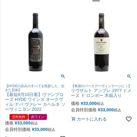
【HYDEの歩みのすべてを投影した、生
【奇跡のバースデーヴィンテージに！】
きた芸術】
リヴザルト アンブレ 1977 ドメ
【最短8月10日着】ヴァンプロ
ーヌ ド ロンボー 木箱入り
ーズ HYDE ワインズ オークヴ
価格
¥
33,000
税込
ィル ナパ ヴァレー カベルネ ソ
ーヴィニヨン 2022
会員特別価格
¥
33,000
税込
送料無料
赤ワイン
カートに入れる
価格
¥
33,000
税込
会員特別価格
¥
33,000
税込