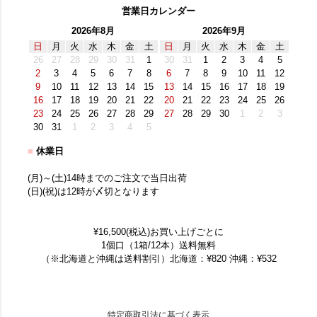
営業日カレンダー
2026年8月
2026年9月
日
月
火
水
木
金
土
日
月
火
水
木
金
土
26
27
28
29
30
31
1
30
31
1
2
3
4
5
2
3
4
5
6
7
8
6
7
8
9
10
11
12
9
10
11
12
13
14
15
13
14
15
16
17
18
19
16
17
18
19
20
21
22
20
21
22
23
24
25
26
23
24
25
26
27
28
29
27
28
29
30
1
2
3
30
31
1
2
3
4
5
■
休業日
(月)～(土)14時までのご注文で当日出荷
(日)(祝)は12時が〆切となります
¥16,500(税込)お買い上げごとに
1個口（1箱/12本）送料無料
（※北海道と沖縄は送料割引）北海道：¥820 沖縄：¥532
特定商取引法に基づく表示