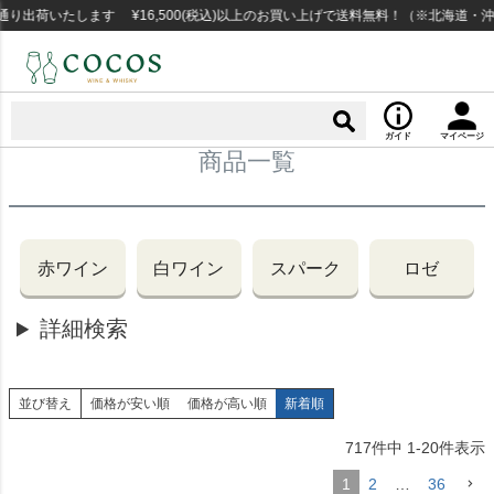
荷いたします ¥16,500(税込)以上のお買い上げで送料無料！（※北海道・沖縄
ガイド
マイページ
商品一覧
赤ワイン
白ワイン
スパーク
ロゼ
詳細検索
並び替え
価格が安い順
価格が高い順
新着順
717
件中
1
-
20
件表示
1
2
…
36