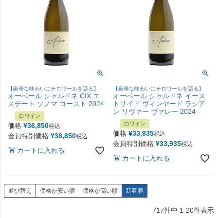
【豪華な味わいにテロワールを語る】
【豪華な味わいにテロワールを語る】
オーベール シャルドネ CIX エ
オーベール シャルドネ イース
ステート ソノマ コースト 2024
トサイド ヴィンヤード ラシア
ン リヴァー ヴァレー 2024
白ワイン
白ワイン
価格
¥
36,850
税込
価格
¥
33,935
税込
会員特別価格
¥
36,850
税込
会員特別価格
¥
33,935
税込
カートに入れる
カートに入れる
並び替え
価格が安い順
価格が高い順
新着順
717
件中
1
-
20
件表示