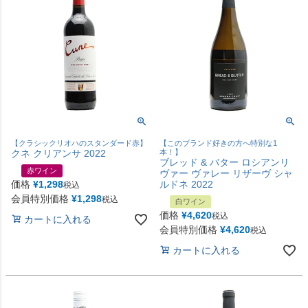
【クラシックリオハのスタンダード赤】
【このブランド好きの方へ特別な1
クネ クリアンサ 2022
本！】
ブレッド & バター ロシアンリ
赤ワイン
ヴァー ヴァレー リザーヴ シャ
価格
¥
1,298
ルドネ 2022
税込
会員特別価格
¥
1,298
税込
白ワイン
価格
¥
4,620
税込
カートに入れる
会員特別価格
¥
4,620
税込
カートに入れる