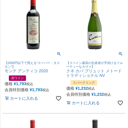
【2000円以下で買える“スーパー・タス
【スペイン最高の生産者が手掛けるフル
カン”】
ーティーなカヴァ】
モンテ アンティコ 2020
クネ カバ ブリュット メトード
トラディショナル NV
赤ワイン
スパークリング
価格
¥
1,793
税込
価格
¥
1,232
税込
会員特別価格
¥
1,793
税込
会員特別価格
¥
1,232
税込
カートに入れる
カートに入れる