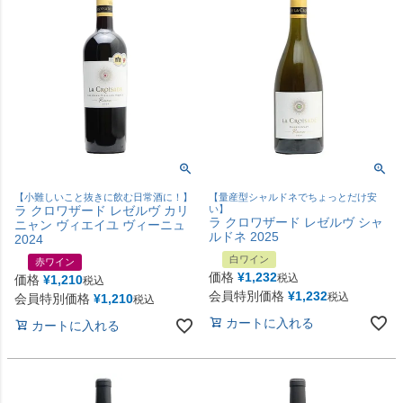
【小難しいこと抜きに飲む日常酒に！】
【量産型シャルドネでちょっとだけ安
ラ クロワザード レゼルヴ カリ
い】
ラ クロワザード レゼルヴ シャ
ニャン ヴィエイユ ヴィーニュ
ルドネ 2025
2024
白ワイン
赤ワイン
価格
¥
1,232
税込
価格
¥
1,210
税込
会員特別価格
¥
1,232
税込
会員特別価格
¥
1,210
税込
カートに入れる
カートに入れる