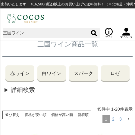
いたします ¥16,500(税込)以上のお買い上げで送料無料！（※北海道・沖縄な
ガイド
マイページ
三国ワイン商品一覧
赤ワイン
白ワイン
スパーク
ロゼ
詳細検索
45
件中
1
-
20
件表示
並び替え
価格が安い順
価格が高い順
新着順
1
2
3