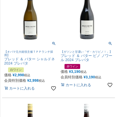
【オバマ元大統領主催ＴＰＰランチ採
【ガツンと甘濃い「ザ・カリピノ！」】
用】
ブレッド ＆ バター ピノ ノワー
ブレッド ＆ バター シャルドネ
ル 2024 ブレバタ
2024 ブレバタ
赤ワイン
白ワイン
価格
¥
3,190
税込
価格
¥
2,998
税込
会員特別価格
¥
3,190
税込
会員特別価格
¥
2,998
税込
カートに入れる
カートに入れる