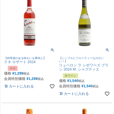
【肉厚感のある味わいを豚肉と】
【シンプルにフルーティーなのがい
クネ ロザート 2024
い！】
リュベロン ラ シボワーズ ブラ
ロゼ
ン 2024 M. シャプティエ
価格
¥
1,298
税込
白ワイン
会員特別価格
¥
1,298
税込
価格
¥
1,540
税込
会員特別価格
¥
1,540
カートに入れる
税込
カートに入れる