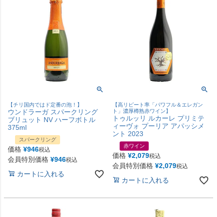
【チリ国内ではド定番の泡！】
【高リピート率「パワフル＆エレガン
ウンドラーガ スパークリング
ト」濃厚樽熟赤ワイン】
トゥルッリ ルカーレ プリミテ
ブリュット NV ハーフボトル
ィーヴォ プーリア アパッシメ
375ml
ント 2023
スパークリング
赤ワイン
価格
¥
946
税込
価格
¥
2,079
税込
会員特別価格
¥
946
税込
会員特別価格
¥
2,079
税込
カートに入れる
カートに入れる