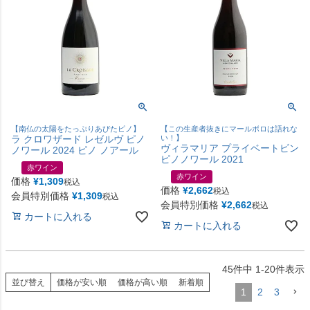
【南仏の太陽をたっぷりあびたピノ】
【この生産者抜きにマールボロは語れな
ラ クロワザード レゼルヴ ピノ
い！】
ヴィラマリア プライベートビン
ノワール 2024 ピノ ノアール
ピノノワール 2021
赤ワイン
赤ワイン
価格
¥
1,309
税込
価格
¥
2,662
税込
会員特別価格
¥
1,309
税込
会員特別価格
¥
2,662
税込
カートに入れる
カートに入れる
45
件中
1
-
20
件表示
並び替え
価格が安い順
価格が高い順
新着順
1
2
3