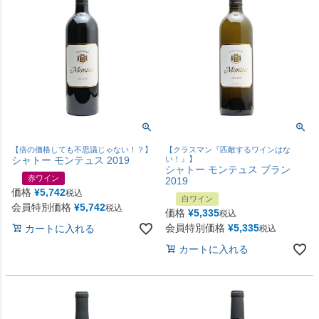
【倍の価格しても不思議じゃない！？】
【クラスマン『匹敵するワインはな
シャトー モンテュス 2019
い！』】
シャトー モンテュス ブラン
赤ワイン
2019
価格
¥
5,742
税込
白ワイン
会員特別価格
¥
5,742
税込
価格
¥
5,335
税込
会員特別価格
¥
5,335
カートに入れる
税込
カートに入れる