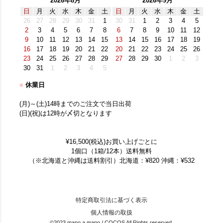
2026年8月
2026年9月
日
月
火
水
木
金
土
日
月
火
水
木
金
土
26
27
28
29
30
31
1
30
31
1
2
3
4
5
2
3
4
5
6
7
8
6
7
8
9
10
11
12
9
10
11
12
13
14
15
13
14
15
16
17
18
19
16
17
18
19
20
21
22
20
21
22
23
24
25
26
23
24
25
26
27
28
29
27
28
29
30
1
2
3
30
31
1
2
3
4
5
■
休業日
(月)～(土)14時までのご注文で当日出荷
(日)(祝)は12時が〆切となります
¥16,500(税込)お買い上げごとに
1個口（1箱/12本）送料無料
（※北海道と沖縄は送料割引）北海道：¥820 沖縄：¥532
特定商取引法に基づく表示
個人情報の取扱
©2023 mano a mano / COCOS All Rights reserved.