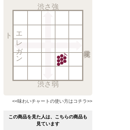
渋さ強
ト
エ
レ
ガ
ン
渋さ弱
<<味わいチャートの使い方はコチラ>>
この商品を見た人は、こちらの商品も
見ています