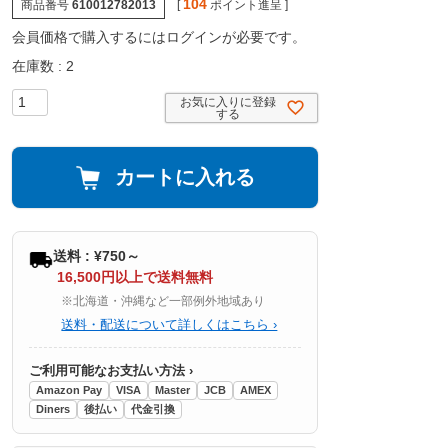
104
商品番号
610012782013
[
ポイント進呈 ]
会員価格で購入するにはログインが必要です。
在庫数
2
お気に入りに登録
する
カートに入れる
送料 : ¥750～
16,500円以上で送料無料
※北海道・沖縄など一部例外地域あり
送料・配送について詳しくはこちら ›
ご利用可能なお支払い方法 ›
Amazon Pay
VISA
Master
JCB
AMEX
Diners
後払い
代金引換