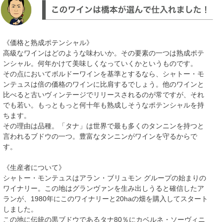
《価格と熟成ポテンシャル》
高級なワインはどのような味わいか。その要素の一つは熟成ポテ
ンシャル。何年かけて美味しくなっていくかというものです。
その点においてボルドーワインを基準とするなら、シャトー・モ
ンテュスは倍の価格のワインに比肩するでしょう。他のワインと
比べると古いヴィンテージでリリースされるのが常ですが、それ
でも若い。もっともっと何十年も熟成しそうなポテンシャルを持
ちます。
その理由は品種。「タナ」は世界で最も多くのタンニンを持つと
言われるブドウの一つ。豊富なタンニンがワインを守るからで
す。
《生産者について》
シャトー・モンテュスはアラン・ブリュモン グループの始まりの
ワイナリー。この地はグランヴァンを生み出しうると確信したア
ランが、1980年にこのワイナリーと20haの畑を購入してスタート
しました。
この地に伝統の黒ブドウであるタナ80％にカベルネ・ソーヴィニ