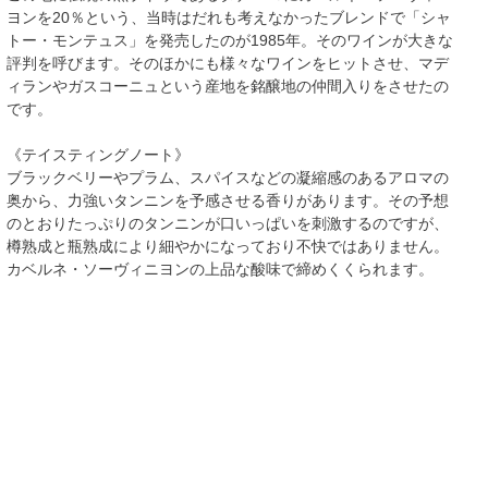
ヨンを20％という、当時はだれも考えなかったブレンドで「シャ
トー・モンテュス」を発売したのが1985年。そのワインが大きな
評判を呼びます。そのほかにも様々なワインをヒットさせ、マデ
ィランやガスコーニュという産地を銘醸地の仲間入りをさせたの
です。
《テイスティングノート》
ブラックベリーやプラム、スパイスなどの凝縮感のあるアロマの
奥から、力強いタンニンを予感させる香りがあります。その予想
のとおりたっぷりのタンニンが口いっぱいを刺激するのですが、
樽熟成と瓶熟成により細やかになっており不快ではありません。
カベルネ・ソーヴィニヨンの上品な酸味で締めくくられます。