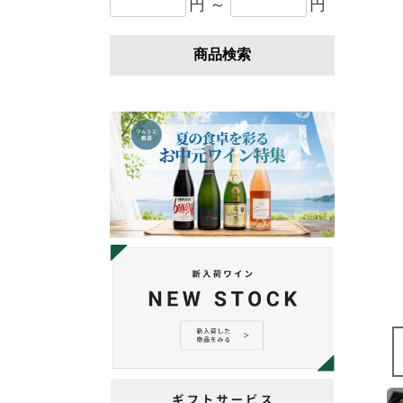
円 ～
円
商品検索