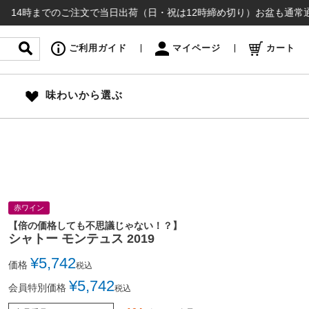
までのご注文で当日出荷（日・祝は12時締め切り）お盆も通常通り出荷いた
ご利用ガイド
マイページ
カート
味わいから選ぶ
赤ワイン
【倍の価格しても不思議じゃない！？】
シャトー モンテュス 2019
¥
5,742
価格
税込
¥
5,742
会員特別価格
税込