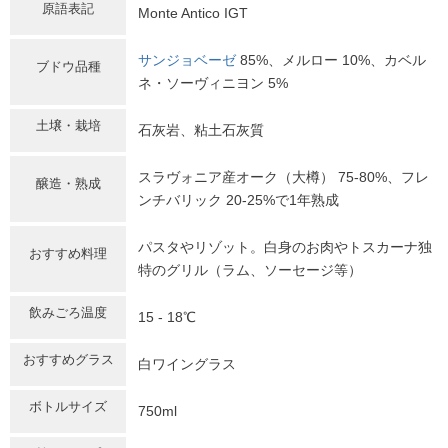
原語表記
Monte Antico IGT
サンジョベーゼ
85%、メルロー 10%、カベル
ブドウ品種
ネ・ソーヴィニヨン 5%
土壌・栽培
石灰岩、粘土石灰質
スラヴォニア産オーク（大樽） 75-80%、フレ
醸造・熟成
ンチバリック 20-25%で1年熟成
パスタやリゾット。白身のお肉やトスカーナ独
おすすめ料理
特のグリル（ラム、ソーセージ等）
飲みごろ温度
15 - 18℃
おすすめグラス
白ワイングラス
ボトルサイズ
750ml