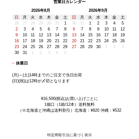
営業日カレンダー
2026年8月
2026年9月
日
月
火
水
木
金
土
日
月
火
水
木
金
土
26
27
28
29
30
31
1
30
31
1
2
3
4
5
2
3
4
5
6
7
8
6
7
8
9
10
11
12
9
10
11
12
13
14
15
13
14
15
16
17
18
19
16
17
18
19
20
21
22
20
21
22
23
24
25
26
23
24
25
26
27
28
29
27
28
29
30
1
2
3
30
31
1
2
3
4
5
■
休業日
(月)～(土)14時までのご注文で当日出荷
(日)(祝)は12時が〆切となります
¥16,500(税込)お買い上げごとに
1個口（1箱/12本）送料無料
（※北海道と沖縄は送料割引）北海道：¥820 沖縄：¥532
特定商取引法に基づく表示