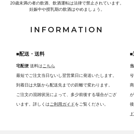
20歳未満の者の飲酒、飲酒運転は法律で禁止されています。
妊娠中や授乳期の飲酒はやめましょう。
INFORMATION
■配送・送料
宅配便
送料は
こちら
当
最短でご注文当日ないし翌営業日に発送いたします。
り
到着日は大阪から配送先までの距離で変わります。
商
ご注文の混雑状況によって、多少前後する場合がござ
が
います。詳しくは
ご利用ガイド
をご覧ください。
後
ド