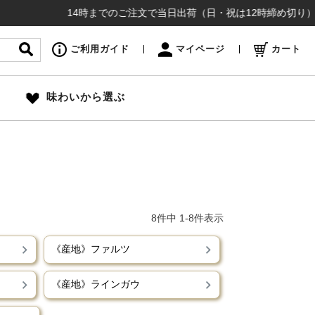
14時までのご注文で当日出荷（日・祝は12時締め切り）お盆も
ご利用ガイド
マイページ
カート
味わいから選ぶ
8
件中
1
-
8
件表示
《産地》ファルツ
《産地》ラインガウ