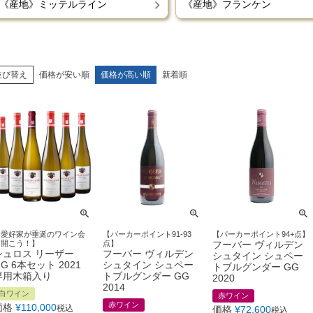
《産地》ミッテルライン
《産地》フランケン
並び替え
価格が安い順
価格が高い順
新着順
【愛好家が垂涎のワイン会
【パーカーポイント91-93
【パーカーポイント94+点】
を開こう！】
点】
フーバー ヴィルデン
シュロス リーザー
フーバー ヴィルデン
シュタイン シュペー
G 6本セット 2021
シュタイン シュペー
トブルグンダー GG
専用木箱入り
トブルグンダー GG
2020
2014
白ワイン
赤ワイン
赤ワイン
価格
¥
110,000
税込
価格
¥
72,600
税込