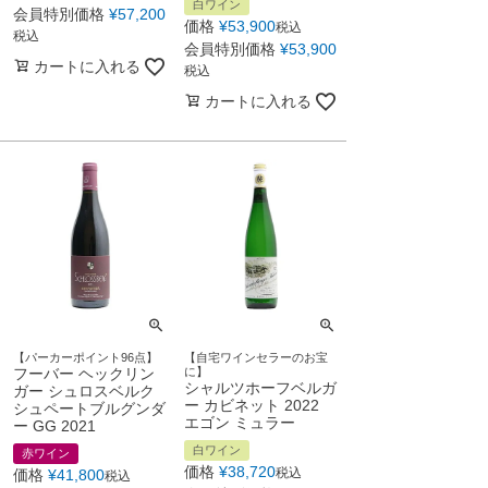
白ワイン
会員特別価格
¥
57,200
価格
¥
53,900
税込
税込
会員特別価格
¥
53,900
カートに入れる
税込
カートに入れる
【パーカーポイント96点】
【自宅ワインセラーのお宝
フーバー ヘックリン
に】
シャルツホーフベルガ
ガー シュロスベルク
ー カビネット 2022
シュペートブルグンダ
エゴン ミュラー
ー GG 2021
白ワイン
赤ワイン
価格
¥
38,720
税込
価格
¥
41,800
税込