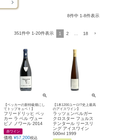
8
件中
1
-
8
件表示
351
件中
1
-
20
件表示
1
2
…
18
【ベッカーの新特級畑にし
【1本1200ユーロ!?史上最高
てトップキュベ！】
のアイスワイン】
フリードリッヒ ベッ
ラッツェンベルガー
カー ラ ベル ヴュー
クロスター フュルス
ピノ ノワール 2014
テンタール リースリ
ング アイスワイン
赤ワイン
500ml 1999
価格
¥
57,200
税込