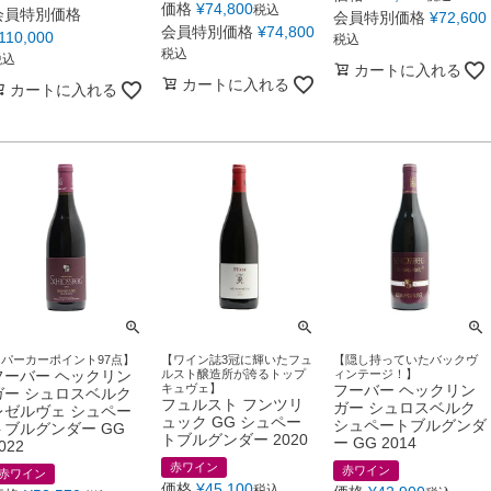
価格
¥
74,800
税込
会員特別価格
会員特別価格
¥
72,600
会員特別価格
¥
74,800
110,000
税込
税込
税込
カートに入れる
カートに入れる
カートに入れる
【パーカーポイント97点】
【ワイン誌3冠に輝いたフュ
【隠し持っていたバックヴ
フーバー ヘックリン
ルスト醸造所が誇るトップ
ィンテージ！】
キュヴェ】
フーバー ヘックリン
ガー シュロスベルク
フュルスト フンツリ
ガー シュロスベルク
レゼルヴェ シュペー
ュック GG シュペー
シュペートブルグンダ
トブルグンダー GG
トブルグンダー 2020
ー GG 2014
022
赤ワイン
赤ワイン
赤ワイン
価格
¥
45,100
税込