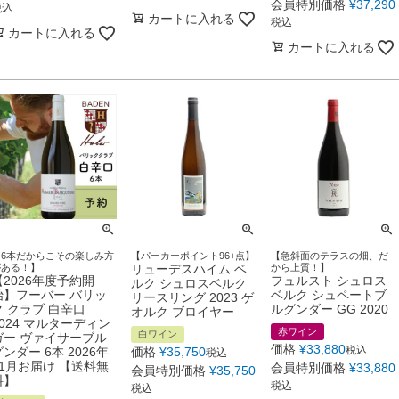
会員特別価格
¥
37,290
税込
カートに入れる
税込
カートに入れる
カートに入れる
【6本だからこその楽しみ方
【パーカーポイント96+点】
【急斜面のテラスの畑、だ
がある！】
リューデスハイム ベ
から上質！】
【2026年度予約開
フュルスト シュロス
ルク シュロスベルク
始】フーバー バリッ
ベルク シュペートブ
リースリング 2023 ゲ
ク クラブ 白辛口
ルグンダー GG 2020
オルク ブロイヤー
2024 マルターディン
赤ワイン
白ワイン
ガー ヴァイサーブル
価格
¥
33,880
税込
グンダー 6本 2026年
価格
¥
35,750
税込
11月お届け 【送料無
会員特別価格
¥
33,880
会員特別価格
¥
35,750
料】
税込
税込