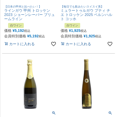
【日本の甲州と比べたい！】
【毎日でも飲みたいスイスイ系】
ラインガウ 甲州 トロッケン
ミュラートゥルガウ プティ チ
2023 ショーンレーバー ブリュ
エ トロッケン 2025 ベルンハル
ームライン
ト コッホ
白ワイン
白ワイン
価格
¥
5,192
価格
¥
1,925
税込
税込
会員特別価格
¥
5,192
会員特別価格
¥
1,925
税込
税込
カートに入れる
カートに入れる