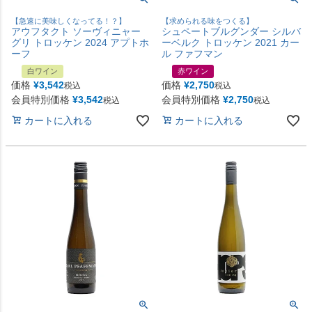
【急速に美味しくなってる！？】
【求められる味をつくる】
アウフタクト ソーヴィニャー
シュペートブルグンダー シルバ
グリ トロッケン 2024 アプトホ
ーベルク トロッケン 2021 カー
ーフ
ル ファフマン
白ワイン
赤ワイン
価格
¥
3,542
価格
¥
2,750
税込
税込
会員特別価格
¥
3,542
会員特別価格
¥
2,750
税込
税込
カートに入れる
カートに入れる