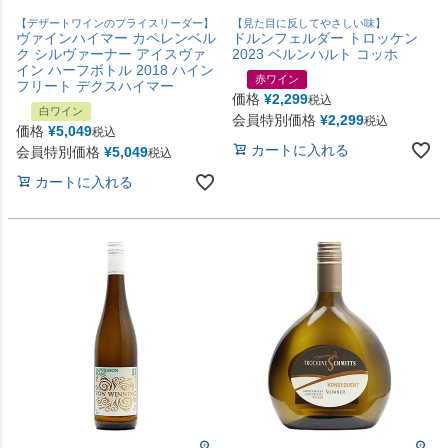
【デザートワインのプライスリーダー】
【見た目に反してやさしい味】
ヴァインハイマー カペレンベル
ドルンフェルダー トロッケン
ク シルヴァーナー アイスヴァ
2023 ベルンハルト コッホ
イン ハーフボトル 2018 ハイン
赤ワイン
フリート デクスハイマー
価格
¥
2,299
税込
白ワイン
会員特別価格
¥
2,299
税込
価格
¥
5,049
税込
カートに入れる
会員特別価格
¥
5,049
税込
カートに入れる