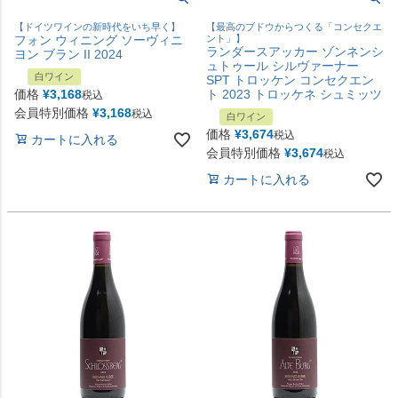
【ドイツワインの新時代をいち早く】
【最高のブドウからつくる「コンセクエ
フォン ウィニング ソーヴィニ
ント」】
ランダースアッカー ゾンネンシ
ヨン ブラン II 2024
ュトゥール シルヴァーナー
白ワイン
SPT トロッケン コンセクエン
価格
¥
3,168
ト 2023 トロッケネ シュミッツ
税込
会員特別価格
¥
3,168
税込
白ワイン
価格
¥
3,674
税込
カートに入れる
会員特別価格
¥
3,674
税込
カートに入れる