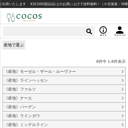
いたします ¥16,500(税込)以上のお買い上げで送料無料！（※北海道・沖縄な
ガイド
マイページ
産地で選ぶ
8
件中
1
-
8
件表示
《産地》モーゼル・ザール・ルーヴァー
《産地》ラインヘッセン
《産地》ファルツ
《産地》ナーエ
《産地》バーデン
《産地》ラインガウ
《産地》ミッテルライン