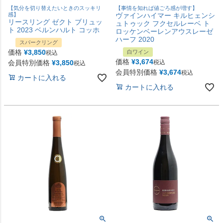
【気分を切り替えたいときのスッキリ
【事情を知れば値ごろ感が増す】
感】
ヴァインハイマー キルヒェンシ
リースリング ゼクト ブリュッ
ュトゥック フクセルレーベ ト
ト 2023 ベルンハルト コッホ
ロッケンベーレンアウスレーゼ
ハーフ 2020
スパークリング
価格
¥
3,850
白ワイン
税込
価格
¥
3,674
会員特別価格
¥
3,850
税込
税込
会員特別価格
¥
3,674
税込
カートに入れる
カートに入れる