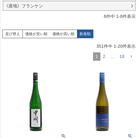
《産地》フランケン
8
件中
1
-
8
件表示
並び替え
価格が安い順
価格が高い順
新着順
351
件中
1
-
20
件表示
1
2
…
18