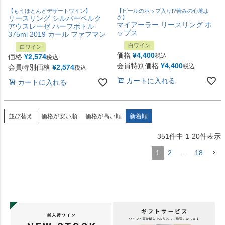
【もうほとんどデザートワイン】
【ビールのホップ入り!?苦みの心地よ
リースリング シルバーベルク
さ】
マイアーラー リースリング ホ
アウスレーゼ ハーフボトル
ップス
375ml 2019 カール ファフマン
白ワイン
白ワイン
価格
¥
4,400
税込
価格
¥
2,574
税込
会員特別価格
¥
4,400
税込
会員特別価格
¥
2,574
税込
カートに入れる
カートに入れる
並び替え
価格が安い順
価格が高い順
新着順
351
件中
1
-
20
件表示
1
2
…
18