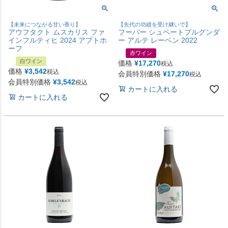
【未来につながる甘い香り】
【先代の功績を受け継いで】
アウフタクト ムスカリス ファ
フーバー シュペートブルグンダ
インフルティヒ 2024 アプトホ
ー アルテ レーベン 2022
ーフ
赤ワイン
白ワイン
価格
¥
17,270
税込
価格
¥
3,542
税込
会員特別価格
¥
17,270
税込
会員特別価格
¥
3,542
税込
カートに入れる
カートに入れる