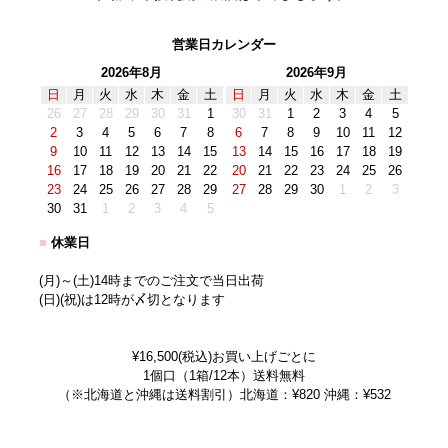
営業日カレンダー
2026年8月
2026年9月
日
月
火
水
木
金
土
日
月
火
水
木
金
土
26
27
28
29
30
31
1
30
31
1
2
3
4
5
2
3
4
5
6
7
8
6
7
8
9
10
11
12
9
10
11
12
13
14
15
13
14
15
16
17
18
19
16
17
18
19
20
21
22
20
21
22
23
24
25
26
23
24
25
26
27
28
29
27
28
29
30
1
2
3
30
31
1
2
3
4
5
■
休業日
(月)～(土)14時までのご注文で当日出荷
(日)(祝)は12時が〆切となります
¥16,500(税込)お買い上げごとに
1個口（1箱/12本）送料無料
（※北海道と沖縄は送料割引）北海道：¥820 沖縄：¥532