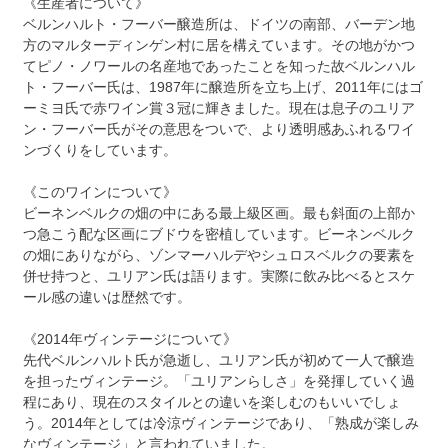
《生産者について》
ベルンハルト・フーバー醸造所は、ドイツの南部、バーデン地
方のマルターディンゲン村に居を構えています。その地がかつ
てピノ・ノワールの名産地であったことを知った故ベルンハル
ト・フーバー氏は、1987年に醸造所を立ち上げ、2011年にはゴ
ーミヨ氏で赤ワイン賞３冠に輝きました。現在は息子のユリア
ン・フーバー氏がその意思をついで、より透明感あふれるワイ
ンづくりをしています。
《このワインについて》
ビーネンベルクの畑の中にある最上級区画。最も斜面の上部か
つ急こう配な区画にブドウを密植しています。ビーネンベルク
の畑にありながら、ゾンマーハルデやシュロスベルクの要素を
併せ持つと、ユリアン氏は語ります。実際に飲み比べるとスケ
ール感の違いは歴然です。
《2014年ヴィンテージについて》
先代ベルンハルト氏が急逝し、ユリアン氏が初めて一人で醸造
を担ったヴィンテージ。「ユリアンらしさ」を発揮していく過
程にあり、現在のスタイルとの違いを楽しむのもいいでしょ
う。2014年としては冷涼ヴィンテージであり、「熟成が楽しみ
なヴィンテージ」と言われていました。