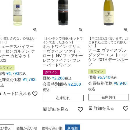
【小難しさのない心地よい
【レンチンで簡単♪ホットワ
【年に1度だけ言います。だ
口♪】
インであったまろう】
まされたと思ってこれ飲ん
リューデスハイマー
ホットワイン グリュ
で！】
ナーエ ヴァイスブル
ローゼンガルテン ケ
ーヴァイン ツァイト
グンダー エス トロッ
ルナー カビネット
ロート NV フィアヤー
ケン 2019 デーンホー
023
レスツァイテン フレ
フ
ーバードワイン
白ワイン
白ワイン
赤ワイン
価格
¥
1,793
税込
価格
¥
5,940
税込
価格
¥
2,288
税込
会員特別価格
¥
1,793
会員特別価格
¥
5,940
会員特別価格
¥
2,288
税込
税込
税込
カートに入れる
在庫切れ
在庫切れ
詳細を見る
詳細を見る
並び替え
価格が安い順
価格が高い順
新着順