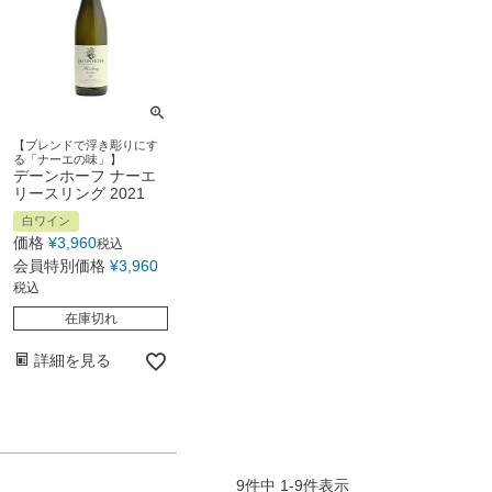
【ブレンドで浮き彫りにす
る「ナーエの味」】
デーンホーフ ナーエ
リースリング 2021
白ワイン
価格
¥
3,960
税込
会員特別価格
¥
3,960
税込
在庫切れ
詳細を見る
9
件中
1
-
9
件表示