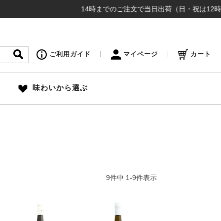
14時までのご注文で当日出荷（日・祝は12時締め切
ご利用ガイド
マイページ
カート
味わいから選ぶ
9
件中
1
-
9
件表示