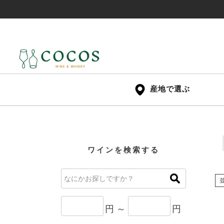
産地で選ぶ
ワインを検索する
円 ～
円