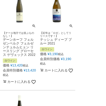
【ナーエ地方では並ぶもの
【近年は「ロゼ」としてリ
なし！】
リースです！】
デーンホーフ フェル
テッシュ ディープ ブ
ゼンベルク フェルゼ
ルー 2021
ンテュルムヒェン リ
白ワイン
ースリング グローセ
価格
¥
3,190
税込
ス ゲヴェックス 2022
会員特別価格
¥
3,190
白ワイン
税込
価格
¥
13,420
税込
会員特別価格
¥
13,420
カートに入れる
税込
カートに入れる