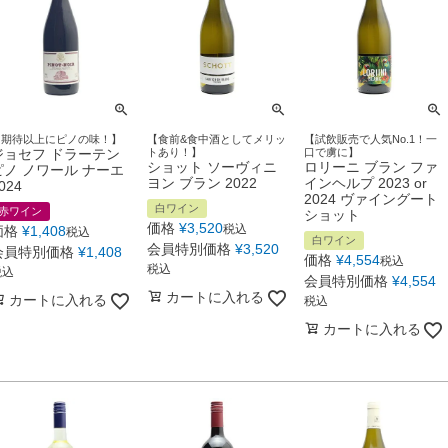
【期待以上にピノの味！】
【食前&食中酒としてメリッ
【試飲販売で人気No.1！一
ジョセフ ドラーテン
トあり！】
口で虜に】
ショット ソーヴィニ
ロリーニ ブラン ファ
ピノ ノワール ナーエ
ヨン ブラン 2022
インヘルプ 2023 or
024
2024 ヴァイングート
白ワイン
赤ワイン
ショット
価格
¥
3,520
税込
価格
¥
1,408
税込
白ワイン
会員特別価格
¥
3,520
会員特別価格
¥
1,408
価格
¥
4,554
税込
税込
税込
会員特別価格
¥
4,554
カートに入れる
カートに入れる
税込
カートに入れる