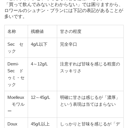
「買って飲んでみないとわからない」では困りますから、
ロワールのシュナン・ブランには下記の表記があることが
多いです。
名称
残糖値
甘さの程度
Sec セ
4g/L以下
完全辛口
ック
Demi-
4～12g/L
注意すれば甘味を感じる程度の
Sec ド
スッキリさ
ゥミ・セ
ック
Moelleux
12～45g/L
明確に甘さは感じるが「濃厚」
モワル
という表現は当てはまらない
ー
Doux
45g/L以上
しっかりと甘味を感じるが「デ