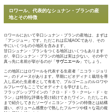
ロワール、代表的なシュナン・ブランの産
地とその特徴
ロワールにおいて辛口シュナン・ブランの産地は、まずは
「アンジュー」です。ただこれは広域AOCであり、その
中にいくつもの小地区を含みます。
甘口シュナン・ブランをつくる地区はいくつもあります
が、辛口シュナン・ブランの地区は実は少ない。その中で
真っ先に名前が挙がるのが「
サヴニエール
」でしょう。
この地区にはロワールを代表する生産者「ニコラ・ジョリ
ー」のドメーヌがあります。早期にビオディナミ栽培を導
入し広めた生産者として有名で、ブルゴーニュのルロワや
ルフレーヴもここでビオディナミを学びました。
フラッグシップワインの「クロ・ド・ラ・クーレ・ド・セ
ラン」は特別な評価を受け続けてきたワイン。ただしこれ
まで紹介してきたソーヴィニヨン・ブランの特徴とは結構
違い、ボリューム感豊かで熟したフルーツや様々な花の複