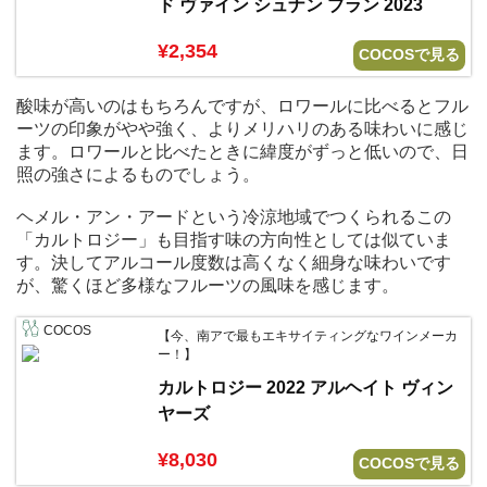
ド ヴァイン シュナン ブラン 2023
¥2,354
COCOSで見る
酸味が高いのはもちろんですが、ロワールに比べるとフル
ーツの印象がやや強く、よりメリハリのある味わいに感じ
ます。ロワールと比べたときに緯度がずっと低いので、日
照の強さによるものでしょう。
ヘメル・アン・アードという冷涼地域でつくられるこの
「カルトロジー」も目指す味の方向性としては似ていま
す。決してアルコール度数は高くなく細身な味わいです
が、驚くほど多様なフルーツの風味を感じます。
COCOS
【今、南アで最もエキサイティングなワインメーカ
ー！】
カルトロジー 2022 アルヘイト ヴィン
ヤーズ
¥8,030
COCOSで見る