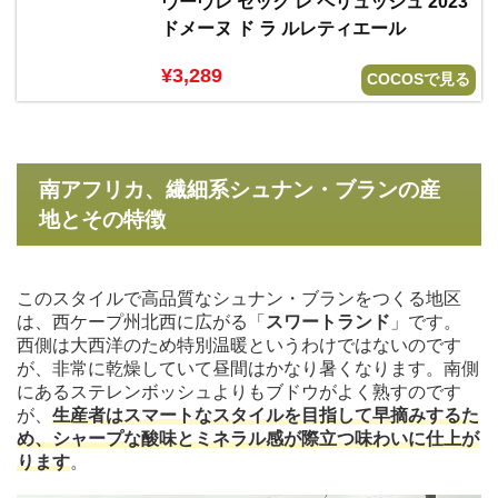
ヴーヴレ セック レ ペリュッシュ 2023
ドメーヌ ド ラ ルレティエール
¥3,289
COCOSで見る
南アフリカ、繊細系シュナン・ブランの産
地とその特徴
このスタイルで高品質なシュナン・ブランをつくる地区
は、西ケープ州北西に広がる「
スワートランド
」です。
西側は大西洋のため特別温暖というわけではないのです
が、非常に乾燥していて昼間はかなり暑くなります。南側
にあるステレンボッシュよりもブドウがよく熟すのです
が、
生産者はスマートなスタイルを目指して早摘みするた
め、シャープな酸味とミネラル感が際立つ味わいに仕上が
ります
。