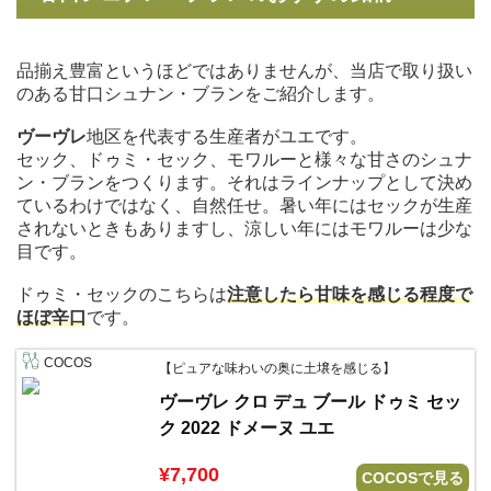
品揃え豊富というほどではありませんが、当店で取り扱い
のある甘口シュナン・ブランをご紹介します。
ヴーヴレ
地区を代表する生産者がユエです。
セック、ドゥミ・セック、モワルーと様々な甘さのシュナ
ン・ブランをつくります。それはラインナップとして決め
ているわけではなく、自然任せ。暑い年にはセックが生産
されないときもありますし、涼しい年にはモワルーは少な
目です。
ドゥミ・セックのこちらは
注意したら甘味を感じる程度で
ほぼ辛口
です。
COCOS
【ピュアな味わいの奥に土壌を感じる】
ヴーヴレ クロ デュ ブール ドゥミ セッ
ク 2022 ドメーヌ ユエ
¥7,700
COCOSで見る