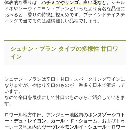
体表的な香りは、
ハチミツやリンゴ、白い花な
ど。シャル
ドネやソーヴィニヨン・ブランといったより有名な品種に
比べると、香りの特徴は控えめです。ブラインドテイステ
ィングで当てるのは結構難しい品種でしょう。
シュナン・ブラン タイプの多様性 甘口ワ
イン
シュナン・ブランは辛口・甘口・スパークリングワインに
なりますが、やはり辛口のものが一番多く日本で流通して
います。
なので辛口を最後にして甘口のものからご紹介していきま
す。
ロワール地方中部、アンジュー地区内の
ボンヌゾー
や
コト
ー・デュ・レイヨン
、
カール・ド・ショーム
、およびトゥ
ーレーヌ地区内の
ヴーヴレ
や
モンルイ・シュール・ロワー