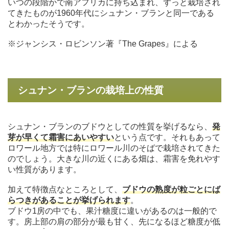
いつの段階かで南アフリカに持ち込まれ、ずっと栽培され
てきたものが1960年代にシュナン・ブランと同一である
とわかったそうです。
※ジャンシス・ロビンソン著『The Grapes』による
シュナン・ブランの栽培上の性質
シュナン・ブランのブドウとしての性質を挙げるなら、
発
芽が早くて霜害にあいやすい
という点です。それもあって
ロワール地方では特にロワール川のそばで栽培されてきた
のでしょう。大きな川の近くにある畑は、霜害を免れやす
い性質があります。
加えて特徴点なところとして、
ブドウの熟度が粒ごとにば
らつきがあることが挙げられます
。
ブドウ1房の中でも、果汁糖度に違いがあるのは一般的で
す。房上部の肩の部分が最も甘く、先になるほど糖度が低