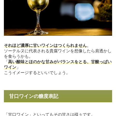
それほど濃厚に甘いワインはつくられません
。
ソーテルヌに代表される貴腐ワインを想像したら肩透かし
を食らうかも。
「
高い酸味とほのかな甘みがバランスをとる、甘酸っぱい
ワイン
」
こうイメージするといいでしょう。
甘口ワインの糖度表記
「甘口ワイン」といってもその甘さは様々です。