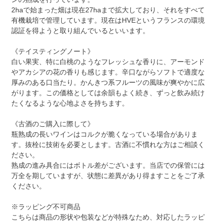
2haで始まった畑は現在27haまで拡大しており、それをすべて
有機栽培で管理しています。現在はHVEというフランスの環境
認証を得ようと取り組んでいるといいます。
《テイスティングノート》
白い果実、特に白桃のようなフレッシュな香りに、アーモンド
やアカシアの花の香りも感じます。辛口ながらソフトで適度な
厚みのある口当たり。かんきつ系フルーツの風味が爽やかに広
がります。この価格としては余韻もよく続き、ずっと飲み続け
たくなるような心地よさを持ちます。
《古酒のご購入に際して》
瓶熟成の長いワインはコルクが脆くなっている場合がありま
す。抜栓に技術を必要とします。古酒に不慣れな方はご相談く
ださい。
熟成の進み具合にはボトル差がございます。当店での保管には
万全を期していますが、状態に差異があり得ますことをご了承
ください。
※ラッピング不可商品
こちらは商品の形状や包装などが特殊なため、対応したラッピ