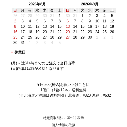
2026年8月
2026年9月
日
月
火
水
木
金
土
日
月
火
水
木
金
土
26
27
28
29
30
31
1
30
31
1
2
3
4
5
2
3
4
5
6
7
8
6
7
8
9
10
11
12
9
10
11
12
13
14
15
13
14
15
16
17
18
19
16
17
18
19
20
21
22
20
21
22
23
24
25
26
23
24
25
26
27
28
29
27
28
29
30
1
2
3
30
31
1
2
3
4
5
■
休業日
(月)～(土)14時までのご注文で当日出荷
(日)(祝)は12時が〆切となります
¥16,500(税込)お買い上げごとに
1個口（1箱/12本）送料無料
（※北海道と沖縄は送料割引）北海道：¥820 沖縄：¥532
特定商取引法に基づく表示
個人情報の取扱