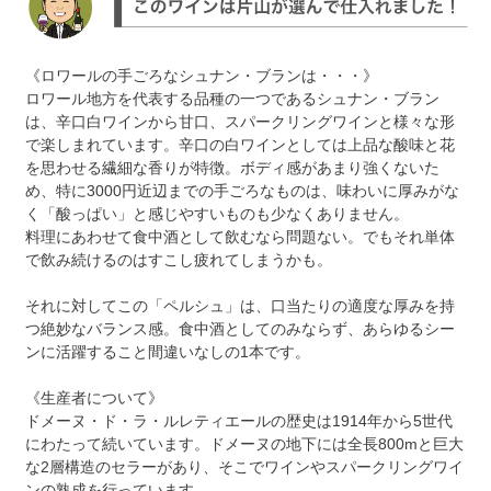
《ロワールの手ごろなシュナン・ブランは・・・》
ロワール地方を代表する品種の一つであるシュナン・ブラン
は、辛口白ワインから甘口、スパークリングワインと様々な形
で楽しまれています。辛口の白ワインとしては上品な酸味と花
を思わせる繊細な香りが特徴。ボディ感があまり強くないた
め、特に3000円近辺までの手ごろなものは、味わいに厚みがな
く「酸っぱい」と感じやすいものも少なくありません。
料理にあわせて食中酒として飲むなら問題ない。でもそれ単体
で飲み続けるのはすこし疲れてしまうかも。
それに対してこの「ペルシュ」は、口当たりの適度な厚みを持
つ絶妙なバランス感。食中酒としてのみならず、あらゆるシー
ンに活躍すること間違いなしの1本です。
《生産者について》
ドメーヌ・ド・ラ・ルレティエールの歴史は1914年から5世代
にわたって続いています。ドメーヌの地下には全長800mと巨大
な2層構造のセラーがあり、そこでワインやスパークリングワイ
ンの熟成を行っています。