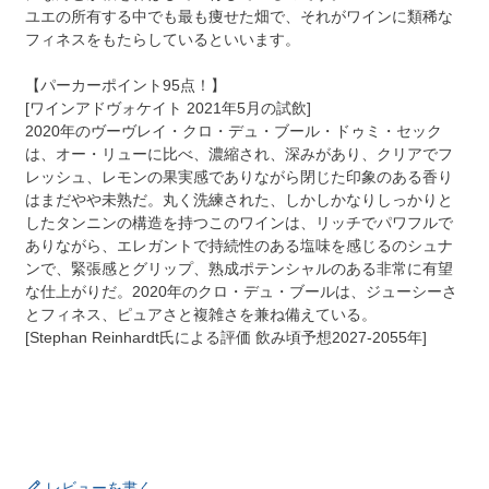
ユエの所有する中でも最も痩せた畑で、それがワインに類稀な
フィネスをもたらしているといいます。
【パーカーポイント95点！】
[ワインアドヴォケイト 2021年5月の試飲]
2020年のヴーヴレイ・クロ・デュ・ブール・ドゥミ・セック
は、オー・リューに比べ、濃縮され、深みがあり、クリアでフ
レッシュ、レモンの果実感でありながら閉じた印象のある香り
はまだやや未熟だ。丸く洗練された、しかしかなりしっかりと
したタンニンの構造を持つこのワインは、リッチでパワフルで
ありながら、エレガントで持続性のある塩味を感じるのシュナ
ンで、緊張感とグリップ、熟成ポテンシャルのある非常に有望
な仕上がりだ。2020年のクロ・デュ・ブールは、ジューシーさ
とフィネス、ピュアさと複雑さを兼ね備えている。
[Stephan Reinhardt氏による評価 飲み頃予想2027-2055年]
レビューを書く