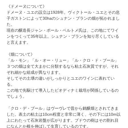
《ドメーヌについて》
ドメーヌ・ユエの設立は1928年。ヴィクトール・ユエとその息
子ガストンによって30haのシュナン・ブランの畑が拓かれまし
た。
現在の醸造長ジャン・ポール・ベルトメ氏は、この地にてワイ
ンをつくって35年以上。シュナン・ブランを知り尽くしている
と言えます。
《畑について》
「ル・モン」「ル・オー・リュー」「ル・クロ・ド・ブール」
３つの畑は全て大まかに分類するなら粘土石灰質ですが、それ
ぞれ細かな組成が異なります。
そしてその土壌の違いがしっかりとユエのワインに表れてい
る。
この地で先駆けて導入したビオディナミ栽培が関係しているの
でしょう。
「クロ・デ・ブール」はヴーヴレで昔から銘醸畑とされてきま
した。表土の粘土は10cm程度と非常に薄く、その下には10m以
上にわたって石灰岩盤が広がります。ブドウの樹はその割れ目
になんとか根を伸ばして生育しているのです。