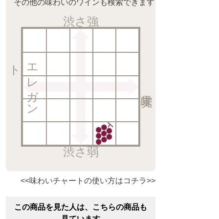
その他の味わいのワインも検索できます
渋さ強
ト
エ
レ
ガ
ン
渋さ弱
<<味わいチャートの使い方はコチラ>>
この商品を見た人は、こちらの商品も
見ています