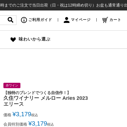
ご注文で当日出荷（日・祝は12時締め切り）お盆も通常通り出荷いたしま
ご利用ガイド
マイページ
カート
味わいから選ぶ
赤ワイン
【独特のブレンドでつくる自信作！】
久住ワイナリー メルロー Aries 2023
エリース
¥
3,179
価格
税込
¥
3,179
会員特別価格
税込