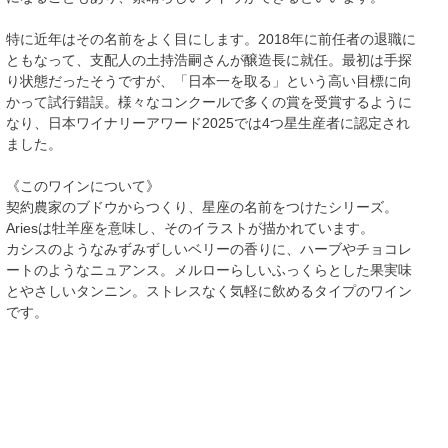
特に近年はその名前をよく目にします。2018年に前任者の退職に
ともなって、支配人の土持浩嗣さんが醸造長に就任。最初は手探
り状態だったそうですが、「日本一を取る」という高い目標に向
かって試行錯誤。様々なコンクールで多くの賞を受賞するように
なり、日本ワイナリーアワード2025では4つ星生産者に認定され
ました。
《このワインについて》
契約農家のブドウからつくり、星座の名前をつけたシリーズ。
Ariesは牡羊座を意味し、そのイラストが描かれています。
カシスのようなみずみずしいベリーの香りに、ハーブやチョコレ
ートのようなニュアンス。メルローらしいふっくらとした果実味
とやさしいタンニン。ストレスなく気軽に飲めるタイプのワイン
です。