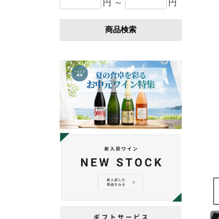
円 ～
円
商品検索