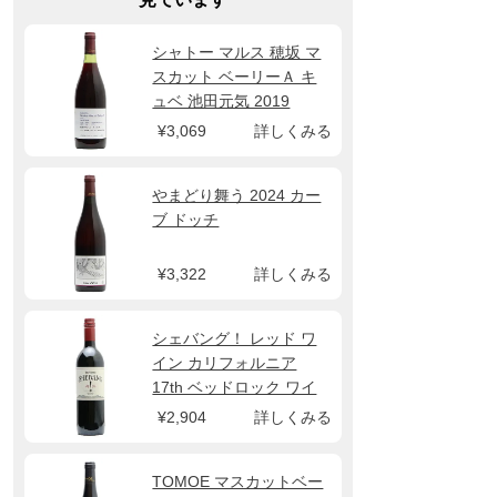
シャトー マルス 穂坂 マ
スカット ベーリーＡ キ
ュベ 池田元気 2019
¥3,069
詳しくみる
やまどり舞う 2024 カー
ブ ドッチ
¥3,322
詳しくみる
シェバング！ レッド ワ
イン カリフォルニア
17th ベッドロック ワイ
ンズ
¥2,904
詳しくみる
TOMOE マスカットベー