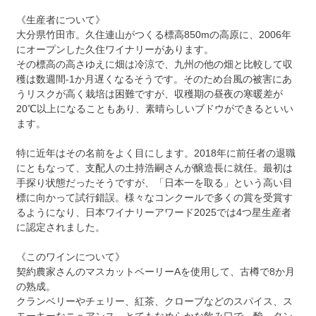
《生産者について》
大分県竹田市。久住連山がつくる標高850mの高原に、2006年
にオープンした久住ワイナリーがあります。
その標高の高さゆえに畑は冷涼で、九州の他の畑と比較して収
穫は数週間-1か月遅くなるそうです。そのため台風の被害にあ
うリスクが高く栽培は困難ですが、収穫期の昼夜の寒暖差が
20℃以上になることもあり、素晴らしいブドウができるといい
ます。
特に近年はその名前をよく目にします。2018年に前任者の退職
にともなって、支配人の土持浩嗣さんが醸造長に就任。最初は
手探り状態だったそうですが、「日本一を取る」という高い目
標に向かって試行錯誤。様々なコンクールで多くの賞を受賞す
るようになり、日本ワイナリーアワード2025では4つ星生産者
に認定されました。
《このワインについて》
契約農家さんのマスカットベーリーAを使用して、古樽で8か月
の熟成。
クランベリーやチェリー、紅茶、クローブなどのスパイス、ス