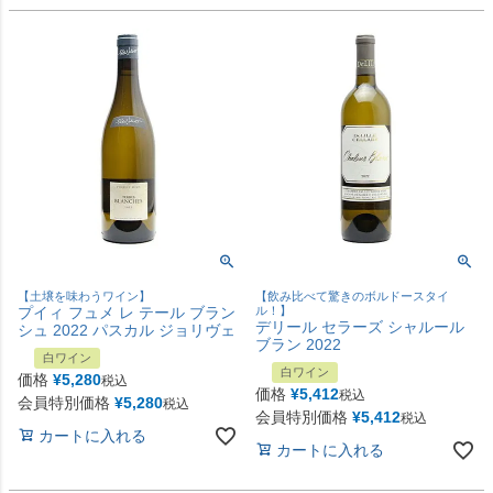
【土壌を味わうワイン】
【飲み比べて驚きのボルドースタイ
プイィ フュメ レ テール ブラン
ル！】
デリール セラーズ シャルール
シュ 2022 パスカル ジョリヴェ
ブラン 2022
白ワイン
白ワイン
価格
¥
5,280
税込
価格
¥
5,412
税込
会員特別価格
¥
5,280
税込
会員特別価格
¥
5,412
税込
カートに入れる
カートに入れる