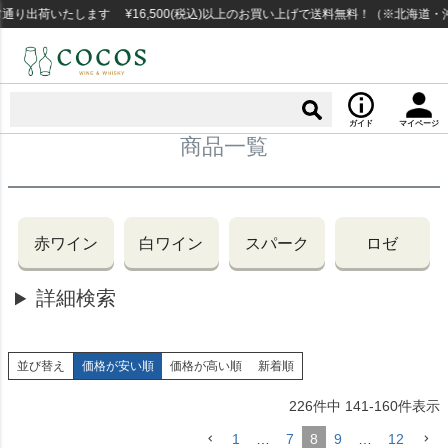
出荷いたします ¥16,500(税込)以上のお買い上げで送料無料！（※北海道・沖
ガイド
マイページ
商品一覧
赤ワイン
白ワイン
スパーク
ロゼ
詳細検索
並び替え
価格が安い順
価格が高い順
新着順
226
件中
141
-
160
件表示
1
…
7
8
9
…
12