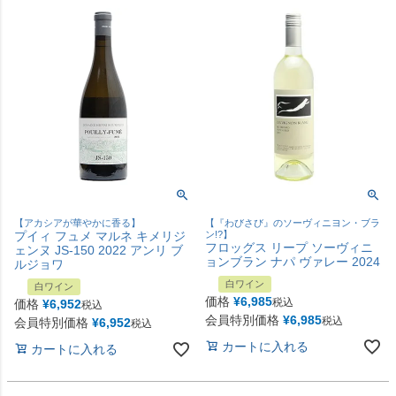
【アカシアが華やかに香る】
【『わびさび』のソーヴィニヨン・ブラ
プイィ フュメ マルネ キメリジ
ン!?】
フロッグス リープ ソーヴィニ
ェンヌ JS-150 2022 アンリ ブ
ョンブラン ナパ ヴァレー 2024
ルジョワ
白ワイン
白ワイン
価格
¥
6,985
税込
価格
¥
6,952
税込
会員特別価格
¥
6,985
税込
会員特別価格
¥
6,952
税込
カートに入れる
カートに入れる