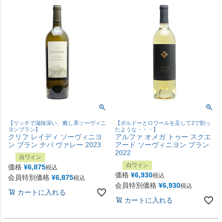
【リッチで滋味深い、癒し系ソーヴィニ
【ボルドーとロワールを足して2で割っ
ヨンブラン】
たような・・・】
クリフ レイディ ソーヴィニヨ
アルファ オメガ トゥー スクエ
ン ブラン ナパ ヴァレー 2023
アード ソーヴィニヨン ブラン
2022
白ワイン
白ワイン
価格
¥
6,875
税込
価格
¥
6,930
税込
会員特別価格
¥
6,875
税込
会員特別価格
¥
6,930
税込
カートに入れる
カートに入れる