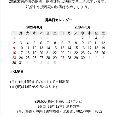
20歳未満の者の飲酒、飲酒運転は法律で禁止されています。
妊娠中や授乳期の飲酒はやめましょう。
営業日カレンダー
2026年8月
2026年9月
日
月
火
水
木
金
土
日
月
火
水
木
金
土
26
27
28
29
30
31
1
30
31
1
2
3
4
5
2
3
4
5
6
7
8
6
7
8
9
10
11
12
9
10
11
12
13
14
15
13
14
15
16
17
18
19
16
17
18
19
20
21
22
20
21
22
23
24
25
26
23
24
25
26
27
28
29
27
28
29
30
1
2
3
30
31
1
2
3
4
5
■
休業日
(月)～(土)14時までのご注文で当日出荷
(日)(祝)は12時が〆切となります
¥16,500(税込)お買い上げごとに
1個口（1箱/12本）送料無料
（※北海道と沖縄は送料割引）北海道：¥820 沖縄：¥532