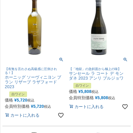
【有無を言わさぬ高級感に圧倒され
【「地獄」の急斜面から極上の味】
る！】
サンセール ラ コート デ モン
ホーニッグ ソーヴィニヨン ブ
ダネ 2023 アンリ ブルジョワ
ラン リザーブ ラザフォード
白ワイン
2023
価格
¥
5,808
税込
白ワイン
会員特別価格
¥
5,808
税込
価格
¥
5,720
税込
会員特別価格
¥
5,720
カートに入れる
税込
カートに入れる