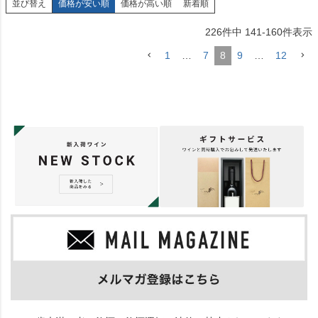
並び替え
価格が安い順
価格が高い順
新着順
226
件中
141
-
160
件表示
1
…
7
8
9
…
12