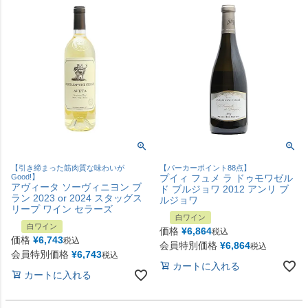
【引き締まった筋肉質な味わいが
【パーカーポイント88点】
Good!】
プイィ フュメ ラ ドゥモワゼル
アヴィータ ソーヴィニヨン ブ
ド ブルジョワ 2012 アンリ ブ
ラン 2023 or 2024 スタッグス
ルジョワ
リープ ワイン セラーズ
白ワイン
白ワイン
価格
¥
6,864
税込
価格
¥
6,743
税込
会員特別価格
¥
6,864
税込
会員特別価格
¥
6,743
税込
カートに入れる
カートに入れる