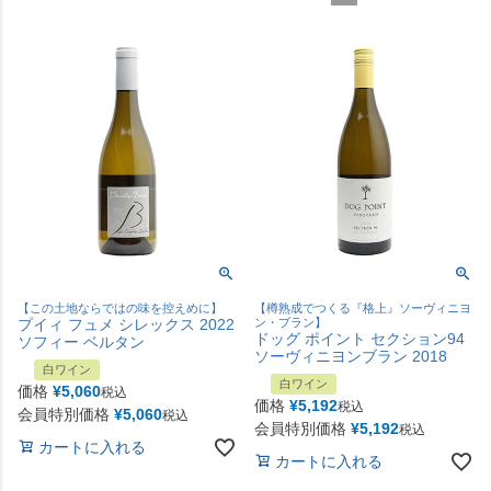
【この土地ならではの味を控えめに】
【樽熟成でつくる『格上』ソーヴィニヨ
プイィ フュメ シレックス 2022
ン・ブラン】
ドッグ ポイント セクション94
ソフィー ベルタン
ソーヴィニヨンブラン 2018
白ワイン
白ワイン
価格
¥
5,060
税込
価格
¥
5,192
税込
会員特別価格
¥
5,060
税込
会員特別価格
¥
5,192
税込
カートに入れる
カートに入れる