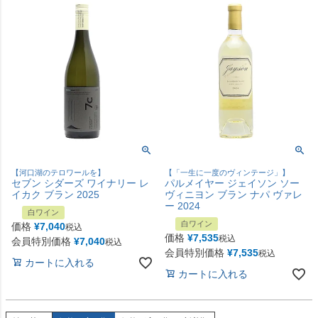
【河口湖のテロワールを】
【「一生に一度のヴィンテージ」】
セブン シダーズ ワイナリー レ
パルメイヤー ジェイソン ソー
イカク ブラン 2025
ヴィニヨン ブラン ナパ ヴァレ
ー 2024
白ワイン
白ワイン
価格
¥
7,040
税込
価格
¥
7,535
税込
会員特別価格
¥
7,040
税込
会員特別価格
¥
7,535
税込
カートに入れる
カートに入れる