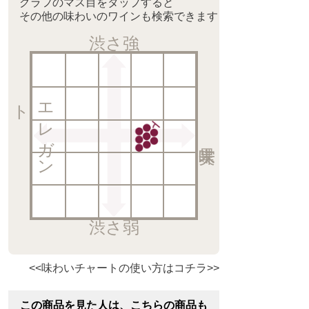
グラフのマス目をタップすると
その他の味わいのワインも検索できます
渋さ強
ト
エ
レ
ガ
ン
渋さ弱
<<味わいチャートの使い方はコチラ>>
この商品を見た人は、こちらの商品も