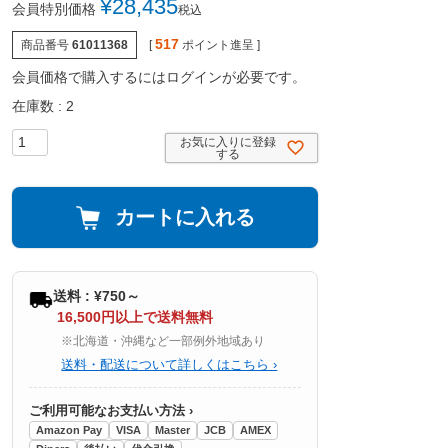
¥
28,435
会員特別価格
税込
517
商品番号
61011368
[
ポイント進呈 ]
会員価格で購入するにはログインが必要です。
在庫数
2
お気に入りに登録
する
カートに入れる
送料 : ¥750～
16,500円以上で送料無料
※北海道・沖縄など一部例外地域あり
送料・配送について詳しくはこちら ›
ご利用可能なお支払い方法 ›
Amazon Pay
VISA
Master
JCB
AMEX