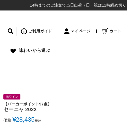
14時までのご注文で当日出荷（日・祝は12時締め切り） ¥16,
ご利用ガイド
マイページ
カート
味わいから選ぶ
赤ワイン
【パーカーポイント97点】
セーニャ 2022
¥
28,435
価格
税込