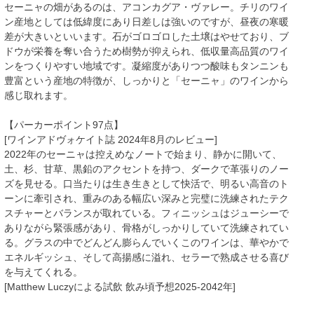
セーニャの畑があるのは、アコンカグア・ヴァレー。チリのワイ
ン産地としては低緯度にあり日差しは強いのですが、昼夜の寒暖
差が大きいといいます。石がゴロゴロした土壌はやせており、ブ
ドウが栄養を奪い合うため樹勢が抑えられ、低収量高品質のワイ
ンをつくりやすい地域です。凝縮度がありつつ酸味もタンニンも
豊富という産地の特徴が、しっかりと「セーニャ」のワインから
感じ取れます。
【パーカーポイント97点】
[ワインアドヴォケイト誌 2024年8月のレビュー]
2022年のセーニャは控えめなノートで始まり、静かに開いて、
土、杉、甘草、黒鉛のアクセントを持つ、ダークで革張りのノー
ズを見せる。口当たりは生き生きとして快活で、明るい高音のト
ーンに牽引され、重みのある幅広い深みと完璧に洗練されたテク
スチャーとバランスが取れている。フィニッシュはジューシーで
ありながら緊張感があり、骨格がしっかりしていて洗練されてい
る。グラスの中でどんどん膨らんでいくこのワインは、華やかで
エネルギッシュ、そして高揚感に溢れ、セラーで熟成させる喜び
を与えてくれる。
[Matthew Luczyによる試飲 飲み頃予想2025-2042年]