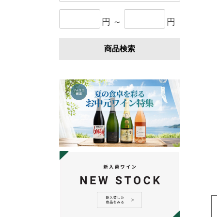
円 ～
円
商品検索