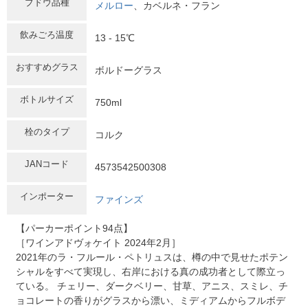
ブドウ品種
メルロー
、カベルネ・フラン
飲みごろ温度
13 - 15℃
おすすめグラス
ボルドーグラス
ボトルサイズ
750ml
栓のタイプ
コルク
JANコード
4573542500308
インポーター
ファインズ
【パーカーポイント94点】
［ワインアドヴォケイト 2024年2月］
2021年のラ・フルール・ペトリュスは、樽の中で見せたポテン
シャルをすべて実現し、右岸における真の成功者として際立っ
ている。 チェリー、ダークベリー、甘草、アニス、スミレ、チ
ョコレートの香りがグラスから漂い、ミディアムからフルボデ