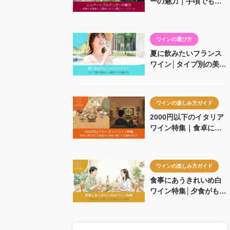
ーの魅力｜手頃でも美
味しく面白いドイツ産
ピノ・ノワール
ワインの選び方
夏に飲みたいフランス
ワイン│タイプ別の美味
しい条件とその選び方
ワインの楽しみ方ガイド
2000円以下のイタリア
ワイン特集｜食卓に寄
り添う万能型から単体
で魅了する個性派まで
ワインの楽しみ方ガイド
食事にあうきれいめ白
ワイン特集│夕食がもっ
と楽しくなるおすすめ
銘柄