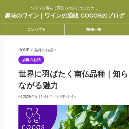
ワインを選んで買える大人になるために
趣味のワイン | ワインの通販 COCOSのブログ
コンセプト
投稿一覧
HOME
>
品種のお話
>
品種のお話
世界に羽ばたく南仏品種｜知
ながる魅力
2026年5月15日
2026年6月4日