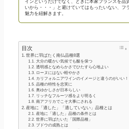
インというだけでなく、ときに本家フランスを品
いから・・・」と避けていてはもったいない、フ
魅力を紐解きます。
目次
世界に羽ばたく南仏品種8選
大分の暖かい気候でも酸を保つ
透明感となめらかさでひたすら心地よい
ローヌにはない軽やかさ
カリフォルニアワインのイメージと違うのがいい！
品種の特性を忠実に
奥ゆかしさが日本らしい
リッチなフルーツ感をより明るく
南アフリカでこそ大事にされる
産地に「適した」「適していない」品種とは
産地に「適した」品種の条件とは
世界に羽ばたいた「国際品種」
ブドウの成熟とは