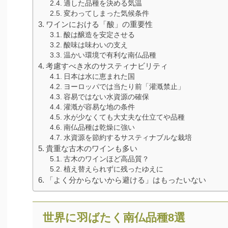
適した品種を決める気温
変わってしまった気候条件
ワインにおける「酸」の重要性
酸は醸造を安定させる
酸味は味わいの支え
温かい環境で有利な南仏品種
考慮すべき水のサスティナビリティ
日本は水に恵まれた国
ヨーロッパでは当たり前「灌漑禁止」
容易ではない水資源の確保
灌漑が容易な地の条件
水が少なくても大丈夫な仕立てや品種
南仏品種は乾燥に強い
水資源を節約するサスティナブルな栽培
貴重な古木のワインも多い
古木のワインほど高品質？
植え替えられずに残ったゆえに
「よく分からないから避ける」はもったいない
世界に羽ばたく南仏品種8選