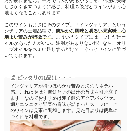
方が疲れません。一方で苦みがあるからこそ、料理の美味
しさが引き立つように感じ、料理の後だとワインがより心
地よくなることもあります。
このワインもまさにそのタイプ。「インツォリア」という
シチリアの土着品種で、
爽やかな風味と明るい果実味、心
地よい苦みが特徴です
。こういうタイプには、少しだけオ
イルがあった方がいい。油脂があまりない料理なら、オリ
ーブオイルをちょい足しするだけで、ぐっとワインに近づ
いてくれます。
ピッタリの1品は・・・
インツォリアが持つほのかな苦みと海のミネラル
感。これはやはり海鮮とその出汁の旨味を引き立て
ます。なのでおすすめは連子鯛のアクアパッツァ。
鯛とニンニクと野菜の旨味が詰まったスープに、こ
のワインは見事に調和します。見た目よりは簡単に
つくれる料理です。