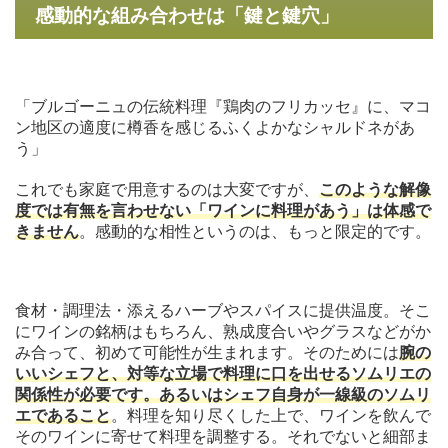
感動的な組み合わせは「鍵と鍵穴」
「ブルゴーニュの伝統料理『鶏肉のフリカッセ』に、マコ
ン地区の適度に樽香を感じるふくよかなシャルドネがあ
う」
これでも家庭で用意するのは大変ですが、
このような解像
度では有無を言わせない「ワインに料理があう」は体感で
きません
。感動的な相性というのは、もっと限定的です。
食材・調理法・添えるハーブやスパイスに提供温度。そこ
にワインの銘柄はもちろん、熟成度合いやグラスなどがか
み合って、初めて可能性が生まれます。そのためには
腕の
いいシェフと、対等な立場で料理に口を出せるソムリエの
関係性が必要です。あるいはシェフ自身が一線級のソムリ
エであること
。料理を知り尽くした上で、ワインを飲んで
そのワインに寄せて料理を調整する。それでないと細部ま