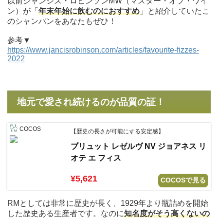
以前ジャンシス・ロビンソンMW（マスター・オブ・ワイ
ン）が「
年末年始に飲むのにおすすめ
」と紹介していたこ
のシャンパンをあなたもぜひ！
参考▼
https://www.jancisrobinson.com/articles/favourite-fizzes-
2022
地元で愛され続けるのが品質の証！
COCOS
【歴史の長さが可能にする安定感】
ブリュット レゼルヴ NV ジョアネス リ
オテ エ フィス
¥5,621
COCOSで見る
RMとしては非常に歴史が長く、1929年より瓶詰めを開始
した歴史ある生産者です。なのに
知名度がそう高くないの