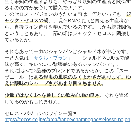
全く未知の生産者よりも、やっぱり既知の生産者と関係す
るものの方が安心して購入できます。
このセロス・パジョンのうたい文句は、何といっても「
ジ
ャック・セロスの甥
」。現在RMの頂点と言える生産者か
ら、直接ワイン造りを学んでいるのです。しかも親戚関係
ということもあり、一部の畑はジャック・セロスに隣接し
ているとか。
それもあって主力のシャンパンはシャルドネが中心です。
一番人気は「
サクル・ブラン
」。 シャルドネ100％で酸
味が高く、キレのいい緊張感のあるシャンパンです。
それに比べて3品種のブレンドであるからか、この「スー
ヴニール」は
ある程度の風味のふくよかさがあります。ゆ
えに酸味のシャープさがあまり目立ちません
。
少量ではなく1本を通しての飲み心地の良さ
。それを追求
してるのかもしれません。
セロス・パジョンのワイン一覧▼
https://cocos.co.jp/c/area/france/champagne/selosse-pajon