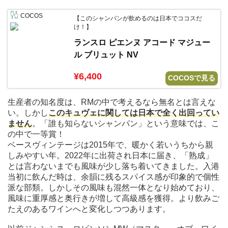
COCOS
【このシャンパンが飲めるのは日本でココスだ
け！】
ランスロ ピエンヌ アコード マジュー
ル ブリュット NV
¥6,400
COCOSで見る
生産者の知名度は、RMの中で考えるなら無名とは言えな
い。しかし
このキュヴェに関しては日本で全く出回ってい
ません
。「誰も知らないシャンパン」という意味では、こ
の中で一等賞！
ベースヴィンテージは2015年で、暖かく若いうちから親
しみやすい年。2022年に出荷され日本に届き、「熟成」
とは言わないまでも風味が少し落ち着いてきました。入港
当初に飲んだ時は、余韻に残るスパイス感が印象的で個性
派な部類。しかしその風味も混然一体となり始めており、
風味に重厚感と奥行きが増して高級感を獲得。より飲みご
たえのあるワインへと変化しつつあります。