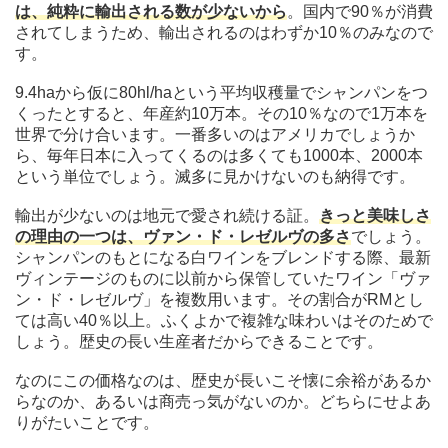
は、純粋に輸出される数が少ないから
。国内で90％が消費
されてしまうため、輸出されるのはわずか10％のみなので
す。
9.4haから仮に80hl/haという平均収穫量でシャンパンをつ
くったとすると、年産約10万本。その10％なので1万本を
世界で分け合います。一番多いのはアメリカでしょうか
ら、毎年日本に入ってくるのは多くても1000本、2000本
という単位でしょう。滅多に見かけないのも納得です。
輸出が少ないのは地元で愛され続ける証。
きっと美味しさ
の理由の一つは、ヴァン・ド・レゼルヴの多さ
でしょう。
シャンパンのもとになる白ワインをブレンドする際、最新
ヴィンテージのものに以前から保管していたワイン「ヴァ
ン・ド・レゼルヴ」を複数用います。その割合がRMとし
ては高い40％以上。ふくよかで複雑な味わいはそのためで
しょう。歴史の長い生産者だからできることです。
なのにこの価格なのは、歴史が長いこそ懐に余裕があるか
らなのか、あるいは商売っ気がないのか。どちらにせよあ
りがたいことです。