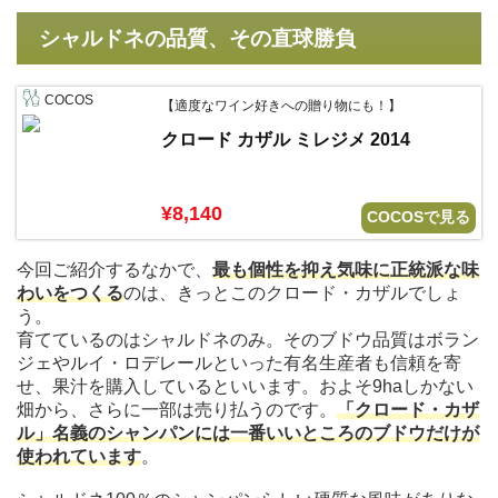
シャルドネの品質、その直球勝負
COCOS
【適度なワイン好きへの贈り物にも！】
クロード カザル ミレジメ 2014
¥8,140
COCOSで見る
今回ご紹介するなかで、
最も個性を抑え気味に正統派な味
わいをつくる
のは、きっとこのクロード・カザルでしょ
う。
育てているのはシャルドネのみ。そのブドウ品質はボラン
ジェやルイ・ロデレールといった有名生産者も信頼を寄
せ、果汁を購入しているといいます。およそ9haしかない
畑から、さらに一部は売り払うのです。
「クロード・カザ
ル」名義のシャンパンには一番いいところのブドウだけが
使われています
。