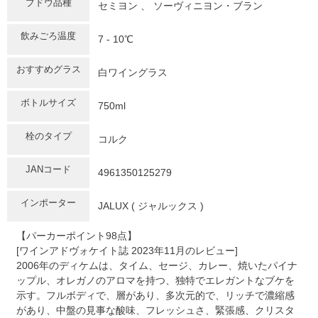
ブドウ品種
セミヨン 、 ソーヴィニヨン・ブラン
飲みごろ温度
7 - 10℃
おすすめグラス
白ワイングラス
ボトルサイズ
750ml
栓のタイプ
コルク
JANコード
4961350125279
インポーター
JALUX ( ジャルックス )
【パーカーポイント98点】
[ワインアドヴォケイト誌 2023年11月のレビュー]
2006年のディケムは、タイム、セージ、カレー、焼いたパイナ
ップル、オレガノのアロマを持つ、独特でエレガントなブケを
示す。フルボディで、層があり、多次元的で、リッチで濃縮感
があり、中盤の見事な酸味、フレッシュさ、緊張感、クリスタ