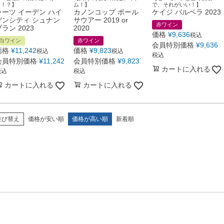
に！？】
ム！】
で、それがいい！】
ラーツ イーデン ハイ
カノンコップ ポール
ケイジ バルベラ 2023
デンシティ シュナン
サウアー 2019 or
赤ワイン
ラン 2023
2020
価格
¥
9,636
税込
白ワイン
赤ワイン
会員特別価格
¥
9,636
価格
¥
11,242
価格
¥
9,823
税込
税込
税込
会員特別価格
¥
11,242
会員特別価格
¥
9,823
カートに入れる
税込
税込
カートに入れる
カートに入れる
並び替え
価格が安い順
価格が高い順
新着順