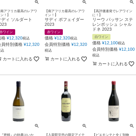
【南アフリカ最高のレアワ
【南アフリカ最高のレアワ
【高評価連発でレアワイン
イン！】
イン！】
に！】
サディ ソルダート
サディ ポフェイダー
リーウ パッサン ステ
023
2023
レンボッシュ シャル
ドネ 2023
赤ワイン
赤ワイン
白ワイン
価格
¥
12,320
価格
¥
12,320
税込
税込
価格
¥
12,100
税込
会員特別価格
¥
12,320
会員特別価格
¥
12,320
会員特別価格
¥
12,100
税込
税込
税込
カートに入れる
カートに入れる
カートに入れる
【『密植』の効果はいか
【入荷即完売の限定アイテ
【ピエモンテと全く別物