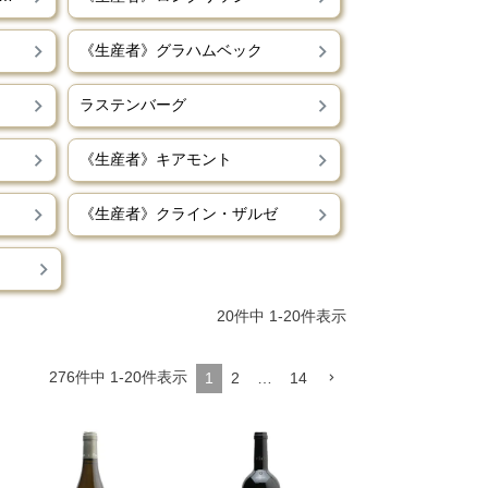
《生産者》グラハムベック
ラステンバーグ
《生産者》キアモント
《生産者》クライン・ザルゼ
20
件中
1
-
20
件表示
276
件中
1
-
20
件表示
1
2
…
14