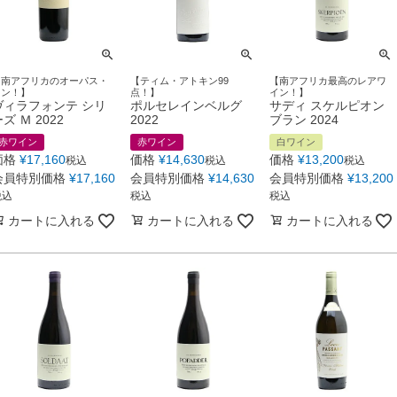
【南アフリカのオーパス・
【ティム・アトキン99
【南アフリカ最高のレアワ
ワン！】
点！】
イン！】
ヴィラフォンテ シリ
ポルセレインベルグ
サディ スケルピオン
ズ Ｍ 2022
2022
ブラン 2024
赤ワイン
赤ワイン
白ワイン
価格
¥
17,160
価格
¥
14,630
価格
¥
13,200
税込
税込
税込
会員特別価格
¥
17,160
会員特別価格
¥
14,630
会員特別価格
¥
13,200
税込
税込
税込
カートに入れる
カートに入れる
カートに入れる