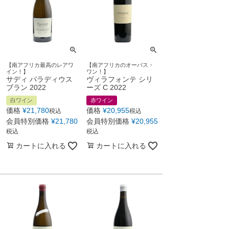
【南アフリカ最高のレアワ
【南アフリカのオーパス・
イン！】
ワン！】
サディ パラディウス
ヴィラフォンテ シリ
ブラン 2022
ーズ C 2022
白ワイン
赤ワイン
価格
¥
21,780
価格
¥
20,955
税込
税込
会員特別価格
¥
21,780
会員特別価格
¥
20,955
税込
税込
カートに入れる
カートに入れる