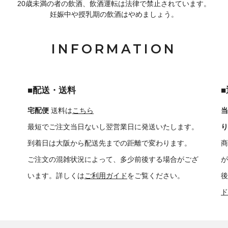
20歳未満の者の飲酒、飲酒運転は法律で禁止されています。
妊娠中や授乳期の飲酒はやめましょう。
INFORMATION
■配送・送料
宅配便
送料は
こちら
当
最短でご注文当日ないし翌営業日に発送いたします。
り
到着日は大阪から配送先までの距離で変わります。
商
ご注文の混雑状況によって、多少前後する場合がござ
が
います。詳しくは
ご利用ガイド
をご覧ください。
後
ド