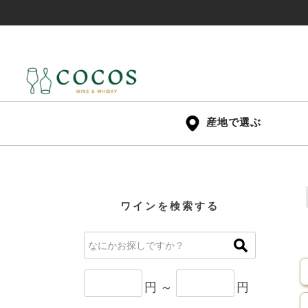
産地で選ぶ
ワインを検索する
円 ～
円