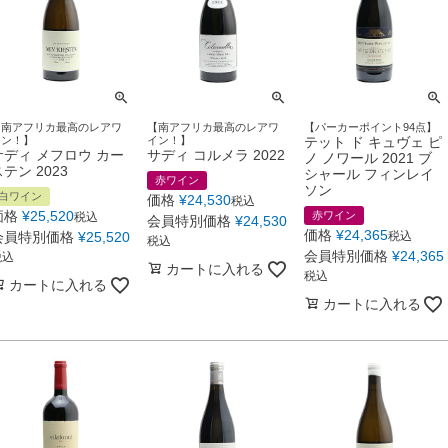
【南アフリカ最高のレアワ
【南アフリカ最高のレアワ
【パーカーポイント94点】
イン！】
イン！】
テット ド キュヴェ ピ
サディ メフロウ カー
サディ コルメラ 2022
ノ ノワール 2021 ブ
テン 2023
シャール フィンレイ
赤ワイン
ソン
白ワイン
価格
¥
24,530
税込
価格
¥
25,520
赤ワイン
税込
会員特別価格
¥
24,530
価格
¥
24,365
会員特別価格
¥
25,520
税込
税込
会員特別価格
¥
24,365
税込
カートに入れる
税込
カートに入れる
カートに入れる