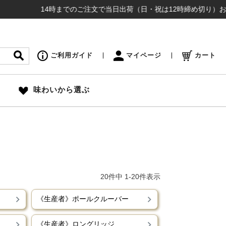
14時までのご注文で当日出荷（日・祝は12時締め切り）お盆も通
ご利用ガイド
マイページ
カート
味わいから選ぶ
20
件中
1
-
20
件表示
《生産者》ポールクルーバー
産者》キャサリン マーシャル
《生産者》ロングリッジ