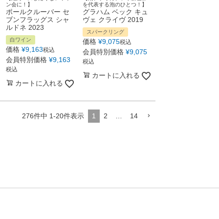
ン会に！】
を代表する泡のひとつ！】
ポールクルーバー セ
グラハム ベック キュ
ブンフラッグス シャ
ヴェ クライヴ 2019
ルドネ 2023
スパークリング
白ワイン
価格
¥
9,075
税込
価格
¥
9,163
税込
会員特別価格
¥
9,075
会員特別価格
¥
9,163
税込
税込
カートに入れる
カートに入れる
276
件中
1
-
20
件表示
1
2
…
14