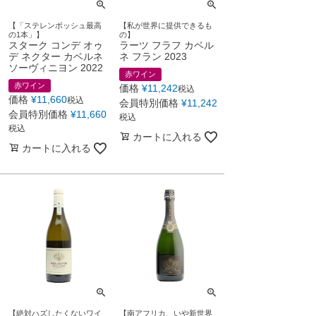
【「ステレンボッシュ最高
【私が世界に提供できるも
の1本」】
の】
スターク コンデ オゥ
ラーツ フラフ カベル
デ ネクター カベルネ
ネ フラン 2023
ソーヴィニヨン 2022
赤ワイン
赤ワイン
価格
¥
11,242
税込
価格
¥
11,660
税込
会員特別価格
¥
11,242
会員特別価格
¥
11,660
税込
税込
カートに入れる
カートに入れる
【絶対ハズしたくないワイ
【南アフリカ、いや新世界