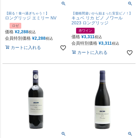
【困る！食べ過ぎちゃう！】
【価格間違いから始まった安旨ピノ！】
ロングリッジ エミリー NV
キュベ リカ ピノ ノワール
2023 ロングリッジ
ロゼ
赤ワイン
価格
¥
2,288
税込
価格
¥
3,311
税込
会員特別価格
¥
2,288
税込
会員特別価格
¥
3,311
税込
カートに入れる
カートに入れる