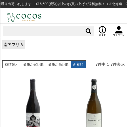
り出荷いたします ¥16,500(税込)以上のお買い上げで送料無料！（※北海道・
ガイド
マイページ
南アフリカ
7
件中
1
-
7
件表示
並び替え
価格が安い順
価格が高い順
新着順