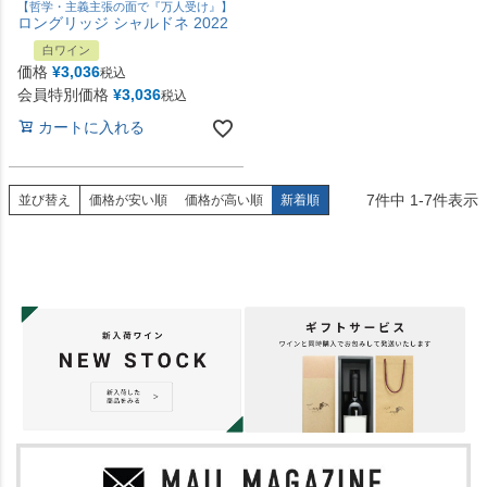
【哲学・主義主張の面で『万人受け』】
ロングリッジ シャルドネ 2022
白ワイン
価格
¥
3,036
税込
会員特別価格
¥
3,036
税込
カートに入れる
7
件中
1
-
7
件表示
並び替え
価格が安い順
価格が高い順
新着順