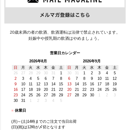
20歳未満の者の飲酒、飲酒運転は法律で禁止されています。
妊娠中や授乳期の飲酒はやめましょう。
営業日カレンダー
2026年8月
2026年9月
日
月
火
水
木
金
土
日
月
火
水
木
金
土
26
27
28
29
30
31
1
30
31
1
2
3
4
5
2
3
4
5
6
7
8
6
7
8
9
10
11
12
9
10
11
12
13
14
15
13
14
15
16
17
18
19
16
17
18
19
20
21
22
20
21
22
23
24
25
26
23
24
25
26
27
28
29
27
28
29
30
1
2
3
30
31
1
2
3
4
5
■
休業日
(月)～(土)14時までのご注文で当日出荷
(日)(祝)は12時が〆切となります