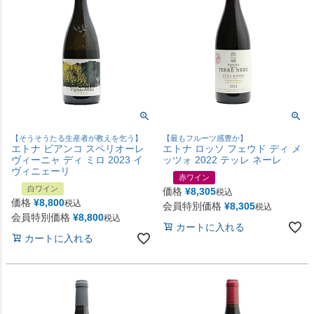
【そうそうたる生産者が教えを乞う】
【最もフルーツ感豊か】
エトナ ビアンコ スペリオーレ
エトナ ロッソ フェウド ディ メ
ヴィーニャ ディ ミロ 2023 イ
ッツォ 2022 テッレ ネーレ
ヴィニェーリ
赤ワイン
白ワイン
価格
¥
8,305
税込
価格
¥
8,800
税込
会員特別価格
¥
8,305
税込
会員特別価格
¥
8,800
税込
カートに入れる
カートに入れる