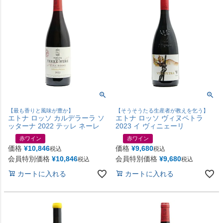
【最も香りと風味が豊か】
【そうそうたる生産者が教えを乞う】
エトナ ロッソ カルデラーラ ソ
エトナ ロッソ ヴィヌペトラ
ッターナ 2022 テッレ ネーレ
2023 イ ヴィニェーリ
赤ワイン
赤ワイン
価格
¥
10,846
価格
¥
9,680
税込
税込
会員特別価格
¥
10,846
会員特別価格
¥
9,680
税込
税込
カートに入れる
カートに入れる