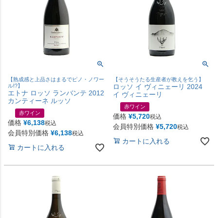
【熟成感と上品さはまるでピノ・ノワー
【そうそうたる生産者が教えを乞う】
ル!?】
ロッソ イ ヴィニェーリ 2024
エトナ ロッソ ランバンテ 2012
イ ヴィニェーリ
カンティーネ ルッソ
赤ワイン
赤ワイン
価格
¥
5,720
税込
価格
¥
6,138
税込
会員特別価格
¥
5,720
税込
会員特別価格
¥
6,138
税込
カートに入れる
カートに入れる