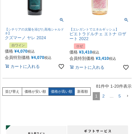
【シチリアの太陽を浴びた高地シャルド
【エレガントでエネルギッシュ】
ネ】
ピエトラドルチェ エトナ ロザ
クズマーノ ヤレ 2024
ート 2022
白ワイン
ロゼ
価格
¥
4,070
税込
価格
¥
3,410
税込
会員特別価格
¥
4,070
税込
会員特別価格
¥
3,410
税込
カートに入れる
カートに入れる
81
件中
1
-
20
件表示
並び替え
価格が安い順
価格が高い順
新着順
1
2
…
5