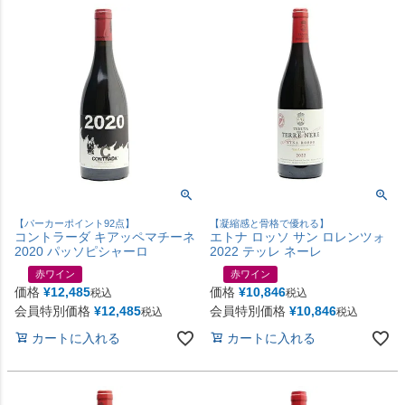
【パーカーポイント92点】
【凝縮感と骨格で優れる】
コントラーダ キアッペマチーネ
エトナ ロッソ サン ロレンツォ
2020 パッソピシャーロ
2022 テッレ ネーレ
赤ワイン
赤ワイン
価格
¥
12,485
価格
¥
10,846
税込
税込
会員特別価格
¥
12,485
会員特別価格
¥
10,846
税込
税込
カートに入れる
カートに入れる