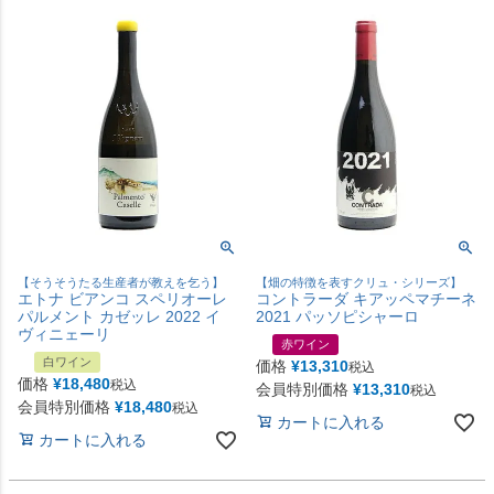
【そうそうたる生産者が教えを乞う】
【畑の特徴を表すクリュ・シリーズ】
エトナ ビアンコ スペリオーレ
コントラーダ キアッペマチーネ
パルメント カゼッレ 2022 イ
2021 パッソピシャーロ
ヴィニェーリ
赤ワイン
白ワイン
価格
¥
13,310
税込
価格
¥
18,480
税込
会員特別価格
¥
13,310
税込
会員特別価格
¥
18,480
税込
カートに入れる
カートに入れる