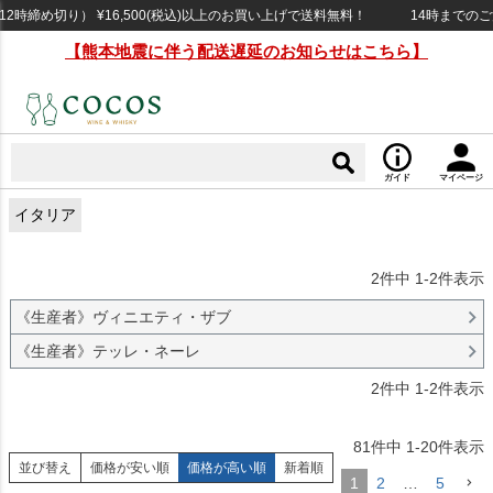
締め切り） ¥16,500(税込)以上のお買い上げで送料無料！
14時までのご注
【熊本地震に伴う配送遅延のお知らせはこちら】
ガイド
マイページ
イタリア
2
件中
1
-
2
件表示
《生産者》ヴィニエティ・ザブ
《生産者》テッレ・ネーレ
2
件中
1
-
2
件表示
81
件中
1
-
20
件表示
並び替え
価格が安い順
価格が高い順
新着順
1
2
…
5