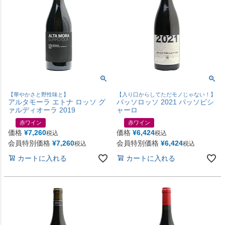
【華やかさと野性味と】
【入り口からしてただモノじゃない！】
アルタモーラ エトナ ロッソ グ
パッソロッソ 2021 パッソピシ
ァルディオーラ 2019
ャーロ
赤ワイン
赤ワイン
価格
¥
7,260
価格
¥
6,424
税込
税込
会員特別価格
¥
7,260
会員特別価格
¥
6,424
税込
税込
カートに入れる
カートに入れる