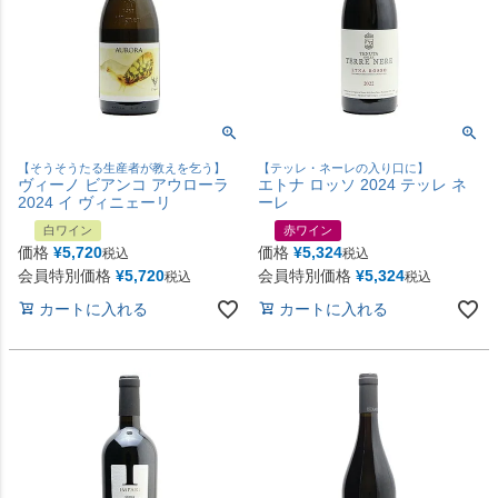
【そうそうたる生産者が教えを乞う】
【テッレ・ネーレの入り口に】
ヴィーノ ビアンコ アウローラ
エトナ ロッソ 2024 テッレ ネ
2024 イ ヴィニェーリ
ーレ
白ワイン
赤ワイン
価格
¥
5,720
価格
¥
5,324
税込
税込
会員特別価格
¥
5,720
会員特別価格
¥
5,324
税込
税込
カートに入れる
カートに入れる