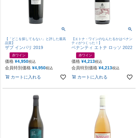
【「どこを探してもない」と評した最高
【エトナ・ワインのなんたるかはベナン
品質】
ティがつくった！】
ザブ インパリ 2019
ベナンティ エトナ ロッソ 2022
赤ワイン
赤ワイン
価格
¥
4,950
価格
¥
4,213
税込
税込
会員特別価格
¥
4,950
会員特別価格
¥
4,213
税込
税込
カートに入れる
カートに入れる