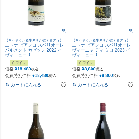
【そうそうたる生産者が教えを乞う】
【そうそうたる生産者が教えを乞う】
エトナ ビアンコ スペリオーレ
エトナ ビアンコ スペリオーレ
パルメント カゼッレ 2022 イ
ヴィーニャ ディ ミロ 2023 イ
ヴィニェーリ
ヴィニェーリ
白ワイン
白ワイン
価格
¥
18,480
価格
¥
8,800
税込
税込
会員特別価格
¥
18,480
会員特別価格
¥
8,800
税込
税込
カートに入れる
カートに入れる