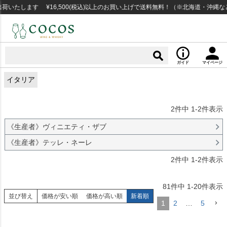
たします ¥16,500(税込)以上のお買い上げで送料無料！（※北海道・沖縄など
ガイド
マイページ
イタリア
2
件中
1
-
2
件表示
《生産者》ヴィニエティ・ザブ
《生産者》テッレ・ネーレ
2
件中
1
-
2
件表示
81
件中
1
-
20
件表示
並び替え
価格が安い順
価格が高い順
新着順
1
2
…
5