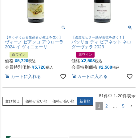
【そうそうたる生産者が教えを乞う】
【適度なビター感が食欲を誘う！】
ヴィーノ ビアンコ アウローラ
バッリョ ディ ピアネット ネロ
2024 イ ヴィニェーリ
ダーヴォラ 2023
白ワイン
赤ワイン
価格
¥
5,720
価格
¥
2,508
税込
税込
会員特別価格
¥
5,720
会員特別価格
¥
2,508
税込
税込
カートに入れる
カートに入れる
81
件中
1
-
20
件表示
並び替え
価格が安い順
価格が高い順
新着順
1
2
…
5