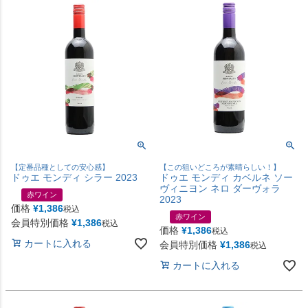
【定番品種としての安心感】
【この狙いどころが素晴らしい！】
ドゥエ モンディ シラー 2023
ドゥエ モンディ カベルネ ソー
ヴィニヨン ネロ ダーヴォラ
赤ワイン
2023
価格
¥
1,386
税込
赤ワイン
会員特別価格
¥
1,386
税込
価格
¥
1,386
税込
カートに入れる
会員特別価格
¥
1,386
税込
カートに入れる