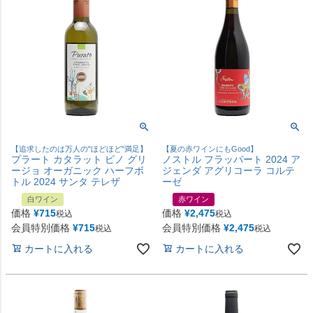
【追求したのは万人の"ほどほど"満足】
【夏の赤ワインにもGood】
プラート カタラット ピノ グリ
ノストル フラッパート 2024 ア
ージョ オーガニック ハーフボ
ジェンダ アグリコーラ コルテ
トル 2024 サンタ テレザ
ーゼ
白ワイン
赤ワイン
価格
¥
715
価格
¥
2,475
税込
税込
会員特別価格
¥
715
会員特別価格
¥
2,475
税込
税込
カートに入れる
カートに入れる