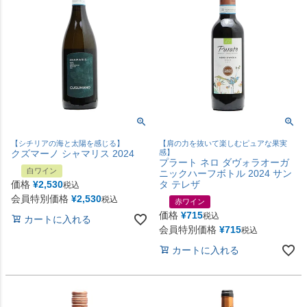
【シチリアの海と太陽を感じる】
【肩の力を抜いて楽しむピュアな果実
クズマーノ シャマリス 2024
感】
プラート ネロ ダヴォラオーガ
白ワイン
ニックハーフボトル 2024 サン
価格
¥
2,530
タ テレザ
税込
会員特別価格
¥
2,530
税込
赤ワイン
価格
¥
715
税込
カートに入れる
会員特別価格
¥
715
税込
カートに入れる