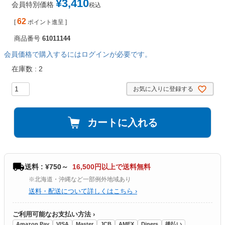
¥
3,410
会員特別価格
税込
62
[
ポイント進呈 ]
商品番号
61011144
会員価格で購入するにはログインが必要です。
在庫数
2
お気に入りに登録する
カートに入れる
送料 : ¥750～
16,500円以上で送料無料
※北海道・沖縄など一部例外地域あり
送料・配送について詳しくはこちら ›
ご利用可能なお支払い方法 ›
Amazon Pay
VISA
Master
JCB
AMEX
Diners
後払い