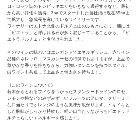
ロ・ロッソ誌のトレビッキエリをいきなり獲得するなど、最初
から高い評価を獲得。3haでスタートした自社畑は現在35haま
で拡大し、急成長を遂げているワイナリーです。
ワイナリーはエトナ北側のドルチェ山のふもとにあり、畑には
「ピエトラ」と呼ばれる石が多く混じっていることから、「ピ
エトラドルチェ」と名付けられました。
そのワインの味わいはエレガントでエネルギッシュ。赤ワイン
品種のネレッロ・マスカレーゼの特徴でもありますが、上品で
華やかな香りを持ちながら、力強いタンニンを持つスタイル。
白ワインも共通して上品さと骨太さを持ちます。
《このワインについて》
若木からとれるブドウをつかったスタンダードラインのロゼ。
レモンや桃などのみずみずしいフルーツのアロマ。クリーミー
な口当たりでオレンジのような風味が広がります。イキイキと
した酸味がしっかり持続し、軽い口当たりながらもピエトラド
ルチェらしいエネルギーを感じます。