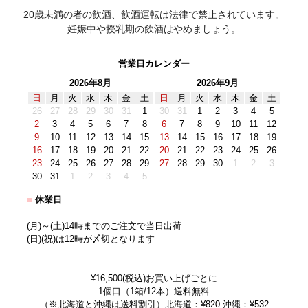
20歳未満の者の飲酒、飲酒運転は法律で禁止されています。
妊娠中や授乳期の飲酒はやめましょう。
営業日カレンダー
2026年8月
2026年9月
日
月
火
水
木
金
土
日
月
火
水
木
金
土
26
27
28
29
30
31
1
30
31
1
2
3
4
5
2
3
4
5
6
7
8
6
7
8
9
10
11
12
9
10
11
12
13
14
15
13
14
15
16
17
18
19
16
17
18
19
20
21
22
20
21
22
23
24
25
26
23
24
25
26
27
28
29
27
28
29
30
1
2
3
30
31
1
2
3
4
5
■
休業日
(月)～(土)14時までのご注文で当日出荷
(日)(祝)は12時が〆切となります
¥16,500(税込)お買い上げごとに
1個口（1箱/12本）送料無料
（※北海道と沖縄は送料割引）北海道：¥820 沖縄：¥532