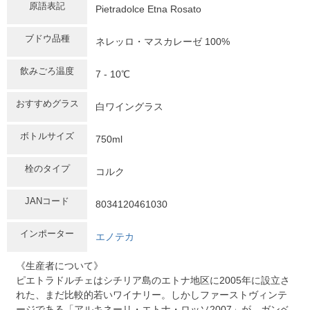
原語表記
Pietradolce Etna Rosato
ブドウ品種
ネレッロ・マスカレーゼ 100%
飲みごろ温度
7 - 10℃
おすすめグラス
白ワイングラス
ボトルサイズ
750ml
栓のタイプ
コルク
JANコード
8034120461030
インポーター
エノテカ
《生産者について》
ピエトラドルチェはシチリア島のエトナ地区に2005年に設立さ
れた、まだ比較的若いワイナリー。しかしファーストヴィンテ
ージである「アルキネーリ・エトナ・ロッソ2007」が、ガンベ