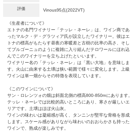
評価
Vinous95点(2022VT)
《生産者について》
エトナの名門ワイナリー「テッレ・ネーレ」は、ワイン商であ
ったマルク・デ・グラツィア氏が設立したワイナリー。彼はエ
トナの標高がもたらす昼夜の寒暖差と古樹の比率の高さ、そし
てブルゴーニュのように複雑に入り組んだテロワールにほれ込
んでこのワイナリーを立ち上げたといいます。
ワイナリー名の「テッレ・ネーレ」は「黒い大地」を意味しま
す。火山に由来する土壌は狭い範囲で様々に変化します。上級
ワインは単一畑からその特徴を表現しています。
《このワインについて》
サン・ロレンツォの畑は斜面北側の標高800-850mにあります。
テッレ・ネーレでは比較的高いところにあり、寒さが厳しいエ
リアです。土壌はほぼ火山灰。
ワインの味わいは凝縮感が高く、タンニンが堅牢な骨格を形成
します。スケール感がありながら味わいのおおらかさも持った
ワインで、熟成が楽しみです。