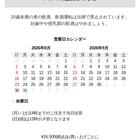
20歳未満の者の飲酒、飲酒運転は法律で禁止されています。
妊娠中や授乳期の飲酒はやめましょう。
営業日カレンダー
2026年8月
2026年9月
日
月
火
水
木
金
土
日
月
火
水
木
金
土
26
27
28
29
30
31
1
30
31
1
2
3
4
5
2
3
4
5
6
7
8
6
7
8
9
10
11
12
9
10
11
12
13
14
15
13
14
15
16
17
18
19
16
17
18
19
20
21
22
20
21
22
23
24
25
26
23
24
25
26
27
28
29
27
28
29
30
1
2
3
30
31
1
2
3
4
5
■
休業日
(月)～(土)14時までのご注文で当日出荷
(日)(祝)は12時が〆切となります
¥16,500(税込)お買い上げごとに