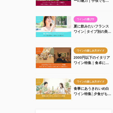
ーの魅力｜手頃でも美
味しく面白いドイツ産
ピノ・ノワール
ワインの選び方
夏に飲みたいフランス
ワイン│タイプ別の美味
しい条件とその選び方
ワインの楽しみ方ガイド
2000円以下のイタリア
ワイン特集｜食卓に寄
り添う万能型から単体
で魅了する個性派まで
ワインの楽しみ方ガイド
食事にあうきれいめ白
ワイン特集│夕食がもっ
と楽しくなるおすすめ
銘柄