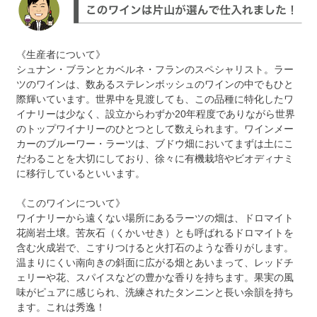
《生産者について》
シュナン・ブランとカベルネ・フランのスペシャリスト。ラー
ツのワインは、数あるステレンボッシュのワインの中でもひと
際輝いています。世界中を見渡しても、この品種に特化したワ
イナリーは少なく、設立からわずか20年程度でありながら世界
のトップワイナリーのひとつとして数えられます。ワインメー
カーのブルーワー・ラーツは、ブドウ畑においてまずは土にこ
だわることを大切にしており、徐々に有機栽培やビオディナミ
に移行しているといいます。
《このワインについて》
ワイナリーから遠くない場所にあるラーツの畑は、ドロマイト
花崗岩土壌。苦灰石（くかいせき）とも呼ばれるドロマイトを
含む火成岩で、こすりつけると火打石のような香りがします。
温まりにくい南向きの斜面に広がる畑とあいまって、レッドチ
ェリーや花、スパイスなどの豊かな香りを持ちます。果実の風
味がピュアに感じられ、洗練されたタンニンと長い余韻を持ち
ます。これは秀逸！