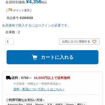
¥
4,356
会員特別価格
税込
79
[
ポイント進呈 ]
商品番号
61004418
会員価格で購入するにはログインが必要です。
在庫数
2
お気に入りに登録する
カートに入れる
送料 : ¥750～
16,500円以上で送料無料
※北海道・沖縄など一部例外地域あり
送料・配送について詳しくはこちら ›
ご利用可能なお支払い方法 ›
Amazon Pay
VISA
Master
JCB
AMEX
Diners
後払い