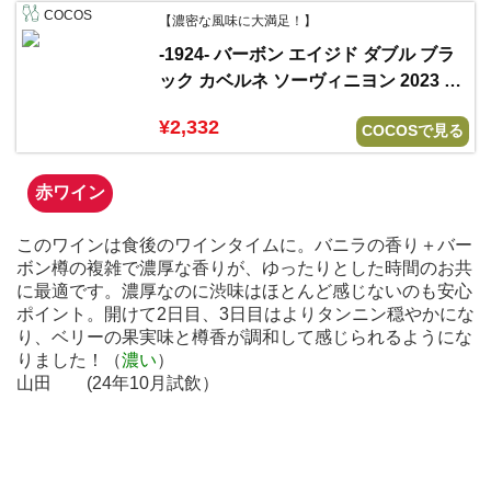
COCOS
【濃密な風味に大満足！】
-1924- バーボン エイジド ダブル ブラ
ック カベルネ ソーヴィニヨン 2023 デ
リカート ファミリー ヴィンヤーズ
¥2,332
COCOSで見る
赤ワイン
このワインは食後のワインタイムに。バニラの香り＋バー
ボン樽の複雑で濃厚な香りが、ゆったりとした時間のお共
に最適です。濃厚なのに渋味はほとんど感じないのも安心
ポイント。開けて2日目、3日目はよりタンニン穏やかにな
り、ベリーの果実味と樽香が調和して感じられるようにな
りました！（
濃い
）
山田 (24年10月試飲）