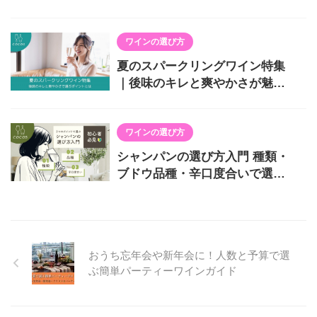
選び方
ワインの選び方
夏のスパークリングワイン特集
｜後味のキレと爽やかさが魅力
の8本
ワインの選び方
シャンパンの選び方入門 種類・
ブドウ品種・辛口度合いで選ぶ
方法とは？
おうち忘年会や新年会に！人数と予算で選
ぶ簡単パーティーワインガイド