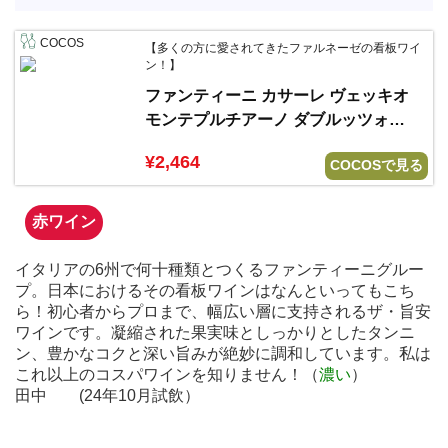
COCOS
【多くの方に愛されてきたファルネーゼの看板ワイ
ン！】
ファンティーニ カサーレ ヴェッキオ
モンテプルチアーノ ダブルッツォ
2022 ファルネーゼ
¥2,464
COCOSで見る
赤ワイン
イタリアの6州で何十種類とつくるファンティーニグルー
プ。日本におけるその看板ワインはなんといってもこち
ら！初心者からプロまで、幅広い層に支持されるザ・旨安
ワインです。凝縮された果実味としっかりとしたタンニ
ン、豊かなコクと深い旨みが絶妙に調和しています。私は
これ以上のコスパワインを知りません！（
濃い
）
田中 (24年10月試飲）