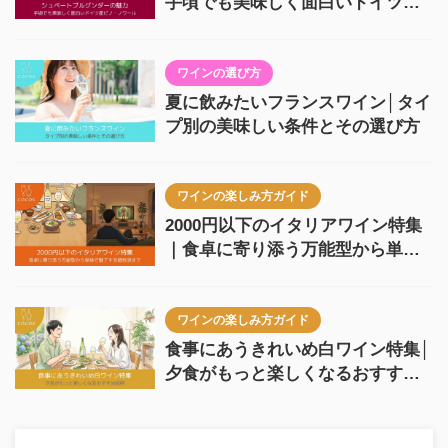
手頃でも美味しく面白いドイツ産
ピノ・ノワール
ワインの選び方
夏に飲みたいフランスワイン│タイ
プ別の美味しい条件とその選び方
ワインの楽しみ方ガイド
2000円以下のイタリアワイン特集
｜食卓に寄り添う万能型から単体
で魅了する個性派まで
ワインの楽しみ方ガイド
食事にあうきれいめ白ワイン特集│
夕食がもっと楽しくなるおすすめ
銘柄