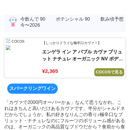
今飲んで 90 ポテンシャル 90 飲み頃予想
今〜2026
COCOS
【しっかりドライな極辛口カヴァ！】
エンゲラ イン ア バブル カヴァ ブリュ
ット ナチュレ オーガニック NV ボデガ
ス エンゲラ
¥2,365
COCOSで見る
スパークリングワイン
「カヴァで2000円オーバーかぁ」なんて思うなかれ。こ
れはきちんと高いだけあるカヴァです。半分がシャルドネ
だからでしょうか。私の好きなりんごの香り♪極辛口なブ
リュット・ナチュレなのにフルーツのボリューム感がある
のは、オーガニックの高品質なブドウだから？食前から食