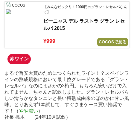
COCOS
【みんなビックリ！1000円のグラン・レセルバなん
て】
ビーニャス デル ラストラ グラン レセ
ルバ 2015
¥999
COCOSで見る
赤ワイン
まるで旨安大賞のためにつくられたワイン！？スペインワ
インの熟成規格において最上位グレードである「グラン・
レセルバ」なのにまさかの3桁円。もちろん安いだけで入
れてません。ちゃんと試飲しました。グラン・レセルバら
しい滑らかなタンニンと長い樽熟成由来のほのかに甘い風
味。とりあえず1本試して、すぐさまケース買い推奨で
す！（
やや濃い
）
社長 橋本
(24年10月試飲）