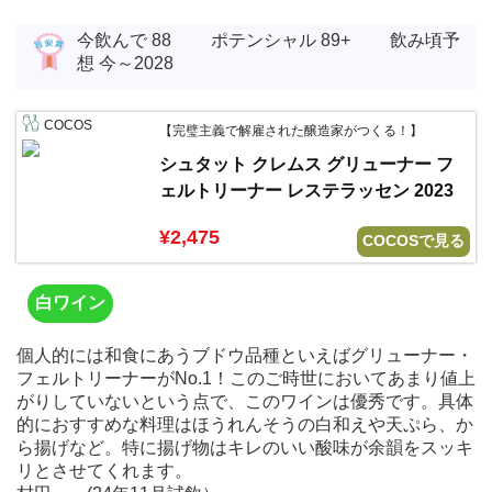
今飲んで 88 ポテンシャル 89+ 飲み頃予
想 今～2028
COCOS
【完璧主義で解雇された醸造家がつくる！】
シュタット クレムス グリューナー フ
ェルトリーナー レステラッセン 2023
¥2,475
COCOSで見る
白ワイン
個人的には和食にあうブドウ品種といえばグリューナー・
フェルトリーナーがNo.1！このご時世においてあまり値上
がりしていないという点で、このワインは優秀です。具体
的におすすめな料理はほうれんそうの白和えや天ぷら、か
ら揚げなど。特に揚げ物はキレのいい酸味が余韻をスッキ
リとさせてくれます。