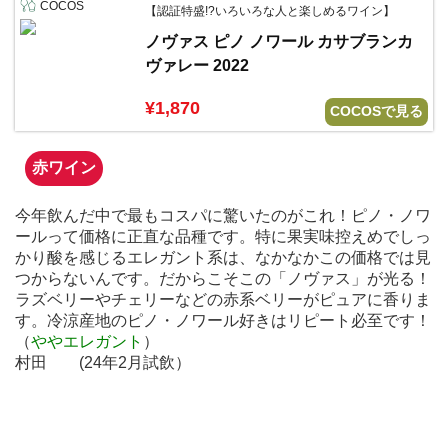
COCOS
【認証特盛!?いろいろな人と楽しめるワイン】
ノヴァス ピノ ノワール カサブランカ
ヴァレー 2022
¥1,870
COCOSで見る
赤ワイン
今年飲んだ中で最もコスパに驚いたのがこれ！ピノ・ノワ
ールって価格に正直な品種です。特に果実味控えめでしっ
かり酸を感じるエレガント系は、なかなかこの価格では見
つからないんです。だからこそこの「ノヴァス」が光る！
ラズベリーやチェリーなどの赤系ベリーがピュアに香りま
す。冷涼産地のピノ・ノワール好きはリピート必至です！
（
ややエレガント
）
村田 (24年2月試飲）