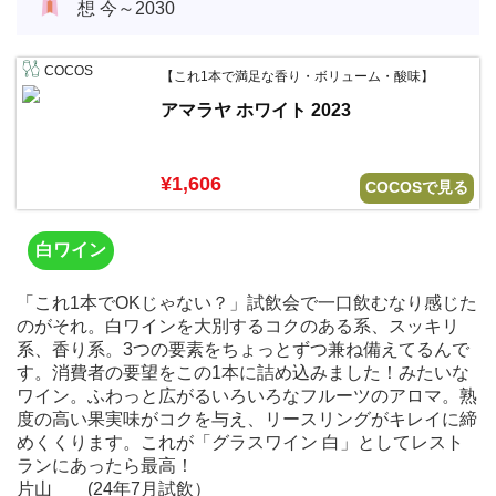
想 今～2030
COCOS
【これ1本で満足な香り・ボリューム・酸味】
アマラヤ ホワイト 2023
¥1,606
COCOSで見る
白ワイン
「これ1本でOKじゃない？」試飲会で一口飲むなり感じた
のがそれ。白ワインを大別するコクのある系、スッキリ
系、香り系。3つの要素をちょっとずつ兼ね備えてるんで
す。消費者の要望をこの1本に詰め込みました！みたいな
ワイン。ふわっと広がるいろいろなフルーツのアロマ。熟
度の高い果実味がコクを与え、リースリングがキレイに締
めくくります。これが「グラスワイン 白」としてレスト
ランにあったら最高！
片山 (24年7月試飲）