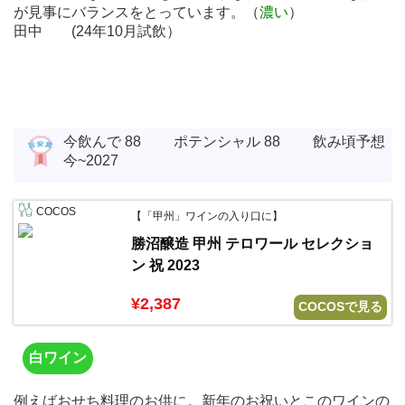
が見事にバランスをとっています。（
濃い
）
田中 (24年10月試飲）
今飲んで 88 ポテンシャル 88 飲み頃予想
今~2027
COCOS
【「甲州」ワインの入り口に】
勝沼醸造 甲州 テロワール セレクショ
ン 祝 2023
¥2,387
COCOSで見る
白ワイン
例えばおせち料理のお供に。新年のお祝いとこのワインの