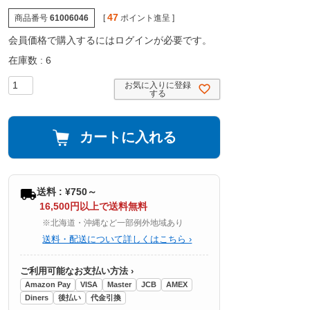
47
商品番号
61006046
[
ポイント進呈 ]
会員価格で購入するにはログインが必要です。
在庫数
6
お気に入りに登録
する
カートに入れる
送料 : ¥750～
16,500円以上で送料無料
※北海道・沖縄など一部例外地域あり
送料・配送について詳しくはこちら ›
ご利用可能なお支払い方法 ›
Amazon Pay
VISA
Master
JCB
AMEX
Diners
後払い
代金引換