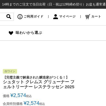
でのご注文で当日出荷（日・祝は12時締め切り）お盆も通常通り出荷いた
ご利用ガイド
マイページ
カート
味わいから選ぶ
白ワイン
【完璧主義で解雇された醸造家がつくる！】
シュタット クレムス グリューナー フ
ェルトリーナー レステラッセン 2025
¥
2,574
価格
税込
¥
2,574
会員特別価格
税込