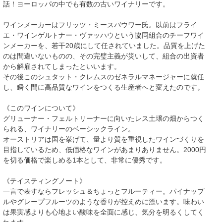
話！ヨーロッパの中でも有数の古いワイナリーです。
ワインメーカーはフリッツ・ミースバウワー氏。以前はフライ
エ・ワインゲルトナー・ヴァッハウという協同組合のチーフワイ
ンメーカーを、若干20歳にして任されていました。品質を上げた
のは間違いないものの、その完璧主義が災いして、組合の出資者
から解雇されてしまったといいます。
その後このシュタット・クレムスのゼネラルマネージャーに就任
し、瞬く間に高品質なワインをつくる生産者へと変えたのです。
《このワインについて》
グリューナー・フェルトリーナーに向いたレス土壌の畑からつく
られる、ワイナリーのベーシックライン。
オーストリアは国を挙げて、量より質を重視したワインづくりを
目指しているため、低価格なワインがあまりありません。2000円
を切る価格で楽しめる1本として、非常に優秀です。
《テイスティングノート》
一言で表すならフレッシュ＆ちょっとフルーティー。パイナップ
ルやグレープフルーツのような香りが控えめに漂います。味わい
は果実感よりも心地よい酸味を全面に感じ、気分を明るくしてく