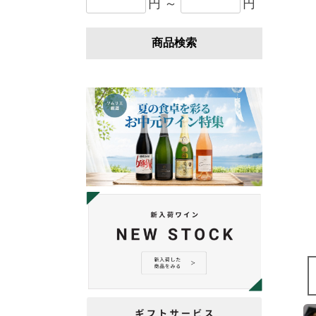
円 ～
円
商品検索