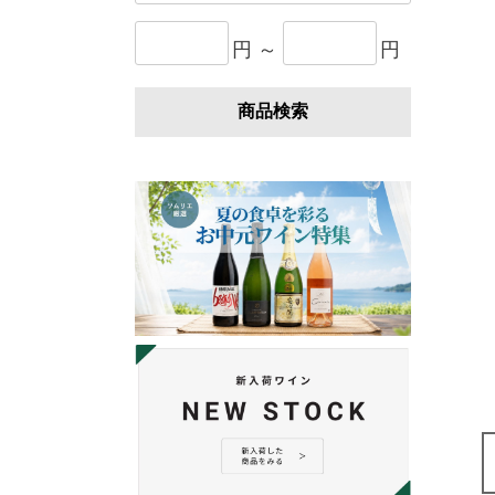
円 ～
円
商品検索