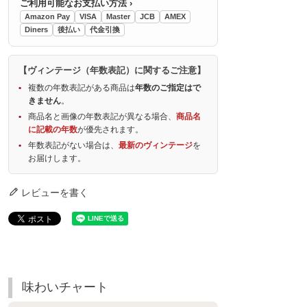
ご利用可能なお支払い方法 ›
Amazon Pay
VISA
Master
JCB
AMEX
Diners
後払い
代金引換
【ヴィンテージ（年数表記）に関するご注意】
複数の年数表記がある商品は
年数のご指定はで
きません
。
商品名と画像の年数表記が異なる場合、
商品名
に記載の年数
が優先されます。
年数表記がない場合は、
最新のヴィンテージ
を
お届けします。
レビューを書く
味わいチャート