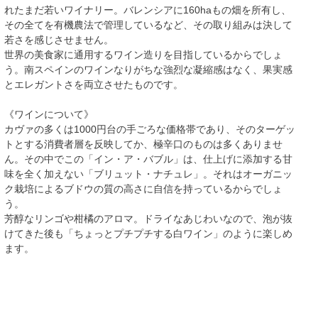
れたまだ若いワイナリー。バレンシアに160haもの畑を所有し、
その全てを有機農法で管理しているなど、その取り組みは決して
若さを感じさせません。
世界の美食家に通用するワイン造りを目指しているからでしょ
う。南スペインのワインなりがちな強烈な凝縮感はなく、果実感
とエレガントさを両立させたものです。
《ワインについて》
カヴァの多くは1000円台の手ごろな価格帯であり、そのターゲッ
トとする消費者層を反映してか、極辛口のものは多くありませ
ん。その中でこの「イン・ア・バブル」は、仕上げに添加する甘
味を全く加えない「ブリュット・ナチュレ」。それはオーガニッ
ク栽培によるブドウの質の高さに自信を持っているからでしょ
う。
芳醇なリンゴや柑橘のアロマ。ドライなあじわいなので、泡が抜
けてきた後も「ちょっとプチプチする白ワイン」のように楽しめ
ます。