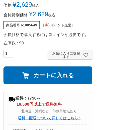
¥
2,629
価格
税込
¥
2,629
会員特別価格
税込
48
商品番号
61005649
[
ポイント進呈 ]
会員価格で購入するにはログインが必要です。
在庫数
90
お気に入りに登録
する
カートに入れる
送料 : ¥750～
16,500円以上で送料無料
※北海道・沖縄など一部例外地域あり
送料・配送について詳しくはこちら ›