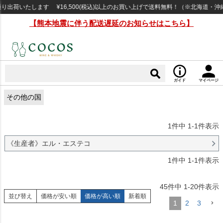
荷いたします ¥16,500(税込)以上のお買い上げで送料無料！（※北海道・沖縄
【熊本地震に伴う配送遅延のお知らせはこちら】
ガイド
マイページ
その他の国
1
件中
1
-
1
件表示
《生産者》エル・エステコ
1
件中
1
-
1
件表示
45
件中
1
-
20
件表示
並び替え
価格が安い順
価格が高い順
新着順
1
2
3