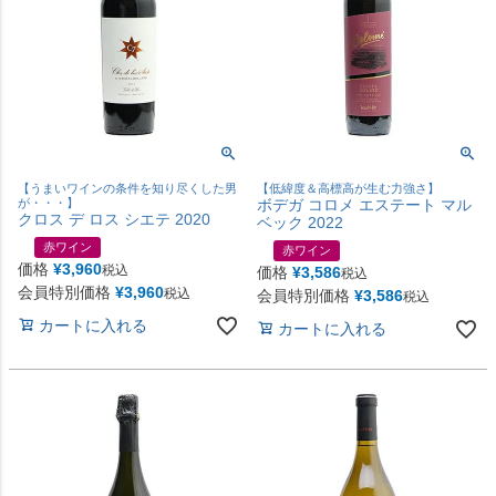
【うまいワインの条件を知り尽くした男
【低緯度＆高標高が生む力強さ】
が・・・】
ボデガ コロメ エステート マル
クロス デ ロス シエテ 2020
ベック 2022
赤ワイン
赤ワイン
価格
¥
3,960
税込
価格
¥
3,586
税込
会員特別価格
¥
3,960
税込
会員特別価格
¥
3,586
税込
カートに入れる
カートに入れる