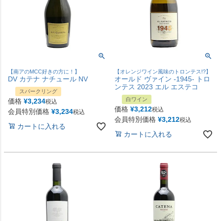
【南アのMCC好きの方に！】
【オレンジワイン風味のトロンテス!?】
DV カテナ ナチュール NV
オールド ヴァイン -1945- トロ
ンテス 2023 エル エステコ
スパークリング
白ワイン
価格
¥
3,234
税込
価格
¥
3,212
税込
会員特別価格
¥
3,234
税込
会員特別価格
¥
3,212
税込
カートに入れる
カートに入れる