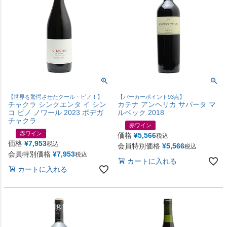
【世界を驚愕させたクール・ピノ！】
【パーカーポイント93点】
チャクラ シンクエンタ イ シン
カテナ アンヘリカ サパータ マ
コ ピノ ノワール 2023 ボデガ
ルベック 2018
チャクラ
赤ワイン
赤ワイン
価格
¥
5,566
税込
価格
¥
7,953
税込
会員特別価格
¥
5,566
税込
会員特別価格
¥
7,953
税込
カートに入れる
カートに入れる