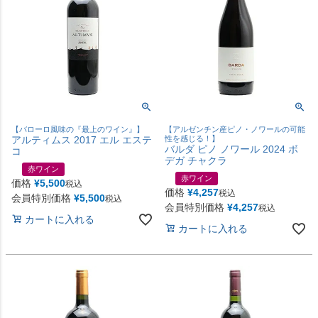
【バローロ風味の『最上のワイン』】
【アルゼンチン産ピノ・ノワールの可能
アルティムス 2017 エル エステ
性を感じる！】
バルダ ピノ ノワール 2024 ボ
コ
デガ チャクラ
赤ワイン
赤ワイン
価格
¥
5,500
税込
価格
¥
4,257
税込
会員特別価格
¥
5,500
税込
会員特別価格
¥
4,257
税込
カートに入れる
カートに入れる