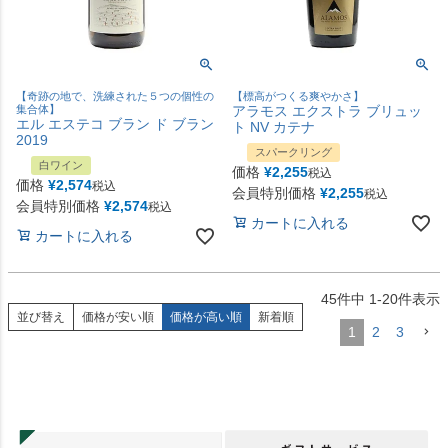
【奇跡の地で、洗練された５つの個性の
【標高がつくる爽やかさ】
集合体】
アラモス エクストラ ブリュッ
エル エステコ ブラン ド ブラン
ト NV カテナ
2019
スパークリング
白ワイン
価格
¥
2,255
税込
価格
¥
2,574
税込
会員特別価格
¥
2,255
税込
会員特別価格
¥
2,574
税込
カートに入れる
カートに入れる
45
件中
1
-
20
件表示
並び替え
価格が安い順
価格が高い順
新着順
1
2
3