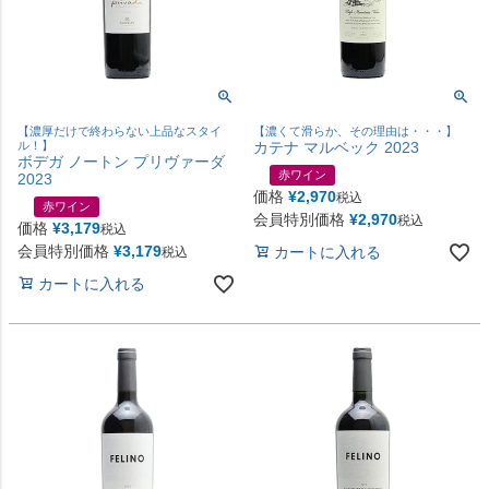
【濃厚だけで終わらない上品なスタイ
【濃くて滑らか、その理由は・・・】
ル！】
カテナ マルベック 2023
ボデガ ノートン プリヴァーダ
赤ワイン
2023
価格
¥
2,970
税込
赤ワイン
会員特別価格
¥
2,970
税込
価格
¥
3,179
税込
会員特別価格
¥
3,179
カートに入れる
税込
カートに入れる