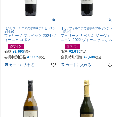
【カリフォルニアの哲学をアルゼンチン
【カリフォルニアの哲学をアルゼンチン
で開花】
で開花】
フェリーノ マルベック 2024 ヴ
フェリーノ カベルネ ソーヴィ
ィーニャ コボス
ニヨン 2022 ヴィーニャ コボス
赤ワイン
赤ワイン
価格
¥
2,695
価格
¥
2,695
税込
税込
会員特別価格
¥
2,695
会員特別価格
¥
2,695
税込
税込
カートに入れる
カートに入れる