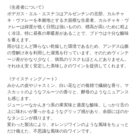
《生産者について》
ボデガス・エル・エステコはアルゼンチンの北部、カルチャ
キ・ヴァレーを本拠地とする大規模な生産者。カルチャキ・ヴ
ァレーは緯度が低く日照は強いものの、標高が高いために程よ
く冷涼。特に昼夜の寒暖差があることで、ブドウは十分な酸味
を蓄えます。
雨がほとんど降らない乾燥した環境であるため、アンデス山脈
の雪解け水を利用した灌漑を行っています。そのためヴィンテ
ージ差がかなり少なく、病気のリスクもほとんどありません。
それゆえ安く安定した美味しさのワインを提供してくれます。
《テイスティングノート》
みかんの皮やジャスミン、白い花などの複雑で繊細な香り。マ
スカットのようなフルーツの香りと、酵母のようなニュアンス
も感じます。
ジューシーなかんきつ系の果実味と適度な酸味。しっかり舌の
上に味わいが乗っかるようなグリップ感があり、余韻にほのか
なタンニンが残ります。
変わった製法により、オレンジワインのような風味をちょっと
だけ備えた、不思議な風味の白ワインです。