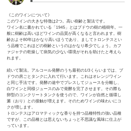
《このワインについて》
このワインの大きな特徴は2つ。高い樹齢と製法です。
ワイン名に書かれている「1945」とはブドウの樹の植樹年。一
般に樹齢は高いほどワインの品質が高くなると言われます。樹
齢およそ80年はかなり高いほうであり、ましてトロンテスとい
う品種でこれほどの樹齢というのはかなり希少でしょう。カフ
ァジャテの乾燥して病気の少ない環境がそれを助けたと考えら
れます。
続いて製法。アルコール発酵のうち最初の1/3くらいまでは、ブ
ドウの房ごとタンクに入れて行います。これはオレンジワイン
と同じ手法です。発酵の途中でプレスしてジュースを分離し、
白ワインと同様ジュースのみで発酵を完了させます。その際も
卵型のコンクリートタンクを使うので、ワインが自然と循環し
澱（おり）との接触が増えます。そのためワインの味わいにコ
クが増します。
トロンテスはアロマティックな香りを持つ品種特性の強い品種
ですが、この品種とは思えないちょっと不思議な風味に仕上が
っています。