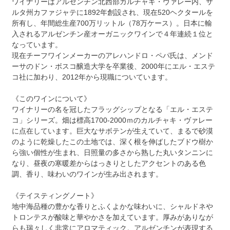
ワイナリーはアルゼンチン北西部カルチャキ・ヴァレー内、サ
ルタ州カファジャテに1892年創設され、現在520ヘクタールを
所有し、年間総生産700万リットル（78万ケース）。日本に輸
入されるアルゼンチン産オーガニックワインで４年連続１位と
なっています。
現在チーフワインメーカーのアレハンドロ・ペパ氏は、メンド
ーサのドン・ボスコ醸造大学を卒業後、2000年にエル・エステ
コ社に加わり、2012年から現職についています。
《このワインについて》
ワイナリーの名を冠したフラッグシップとなる「エル・エステ
コ」シリーズ。畑は標高1700-2000ｍのカルチャキ・ヴァレー
に点在しています。巨大なサボテンが生えていて、まるで砂漠
のように乾燥したこの土地では、深く根を伸ばしたブドウ樹か
ら強い個性が生まれ、日照量の多さから熟した丸いタンニンに
なり、昼夜の寒暖差からはっきりとしたアクセントのある色
調、香り、味わいのワインが生み出されます。
《テイスティングノート》
地中海品種の豊かな香りとふくよかな味わいに、シャルドネや
トロンテスが酸味と華やかさを加えています。厚みがありなが
らも瑞々しく非常にアロマティック。アルゼンチンが表現する