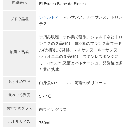
原語表記
El Esteco Blanc de Blancs
シャルドネ
、マルサンヌ、ルーサンヌ、トロン
ブドウ品種
テス
手摘み収穫、手作業で選果。シャルドネとトロ
ンテスの２品種は、6000Lのフランス産フード
ル(大樽)にて発酵。マルサンヌ・ルーサンヌ・
醸造・熟成
ヴィオニエの３品種は、ステンレスタンクに
て、それぞれ発酵とバトナージュ。発酵後は澱
と共に熟成。
おすすめ料理
白身魚のムニエル、海老のチリソース
飲みごろ温度
5 - 7℃
おすすめグラス
白ワイングラス
ボトルサイズ
750ml