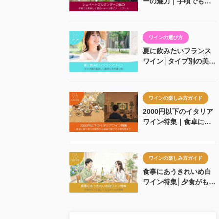
ーの魅力｜手頃でも美
味しく面白いドイツ産
ピノ・ノワール
ワインの選び方
夏に飲みたいフランス
ワイン│タイプ別の美味
しい条件とその選び方
ワインの楽しみ方ガイド
2000円以下のイタリア
ワイン特集｜食卓に寄
り添う万能型から単体
で魅了する個性派まで
ワインの楽しみ方ガイド
食事にあうきれいめ白
ワイン特集│夕食がもっ
と楽しくなるおすすめ
銘柄