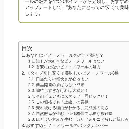
ールの魅力を4つのポイントから分類し、おすす
アップデートして、”あなたにとっての“安くて美
しょう。
目次
あなたはピノ・ノワールのどこが好き？
誰もが大好きなピノ・ノワールはない
旨安にはないピノ・ノワールの魅力
《タイプ別》安くて美味しいピノ・ノワール8選
口当たりの軽快さが心地よい
商品開発のすばらしい成果
期待しすぎなければ大満足！
そのピュアさにスタッフ一同ビックリ！
この価格でも「上級」の貫禄
売れ続ける理由がわかる、完成度の高さ
自然酵母が生む、低価格帯では稀な複雑味
ほどよい甘みが生む、カリフォルニアらしい親しみ
おすすめピノ・ノワールのバックナンバー