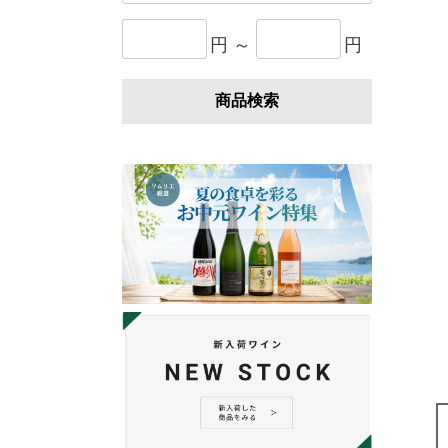
円 ～
円
商品検索