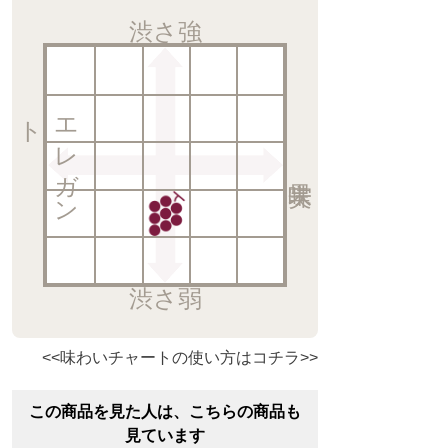
渋さ強
ト
エ
レ
ガ
ン
渋さ弱
<<味わいチャートの使い方はコチラ>>
この商品を見た人は、こちらの商品も
見ています