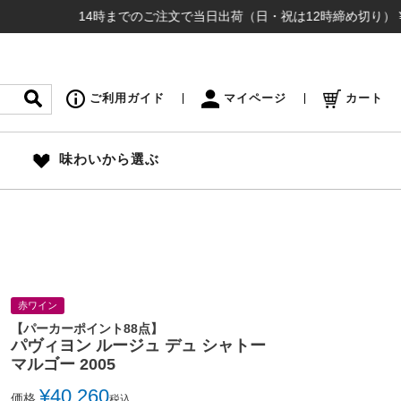
14時までのご注文で当日出荷（日・祝は12時締め切り） ¥16,5
ご利用ガイド
マイページ
カート
味わいから選ぶ
赤ワイン
【パーカーポイント88点】
パヴィヨン ルージュ デュ シャトー
マルゴー 2005
¥
40,260
価格
税込