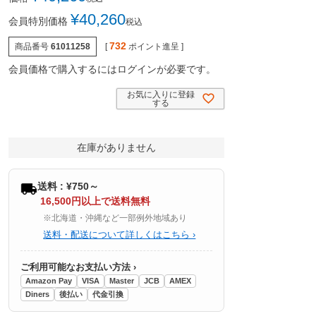
¥
40,260
会員特別価格
税込
732
商品番号
61011258
[
ポイント進呈 ]
会員価格で購入するにはログインが必要です。
お気に入りに登録
する
在庫がありません
送料 : ¥750～
16,500円以上で送料無料
※北海道・沖縄など一部例外地域あり
送料・配送について詳しくはこちら ›
ご利用可能なお支払い方法 ›
Amazon Pay
VISA
Master
JCB
AMEX
Diners
後払い
代金引換