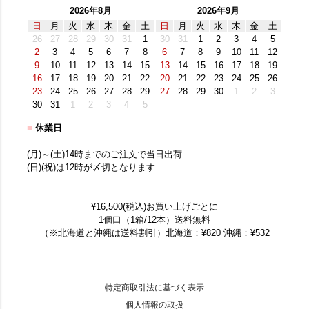
2026年8月
2026年9月
日
月
火
水
木
金
土
日
月
火
水
木
金
土
26
27
28
29
30
31
1
30
31
1
2
3
4
5
2
3
4
5
6
7
8
6
7
8
9
10
11
12
9
10
11
12
13
14
15
13
14
15
16
17
18
19
16
17
18
19
20
21
22
20
21
22
23
24
25
26
23
24
25
26
27
28
29
27
28
29
30
1
2
3
30
31
1
2
3
4
5
■
休業日
(月)～(土)14時までのご注文で当日出荷
(日)(祝)は12時が〆切となります
¥16,500(税込)お買い上げごとに
1個口（1箱/12本）送料無料
（※北海道と沖縄は送料割引）北海道：¥820 沖縄：¥532
特定商取引法に基づく表示
個人情報の取扱