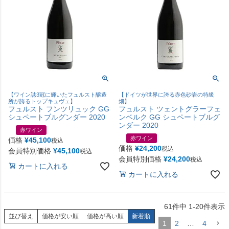
【ワイン誌3冠に輝いたフュルスト醸造
【ドイツが世界に誇る赤色砂岩の特級
所が誇るトップキュヴェ】
畑】
フュルスト フンツリュック GG
フュルスト ツェントグラーフェ
シュペートブルグンダー 2020
ンベルク GG シュペートブルグ
ンダー 2020
赤ワイン
赤ワイン
価格
¥
45,100
税込
価格
¥
24,200
税込
会員特別価格
¥
45,100
税込
会員特別価格
¥
24,200
税込
カートに入れる
カートに入れる
61
件中
1
-
20
件表示
並び替え
価格が安い順
価格が高い順
新着順
1
2
…
4