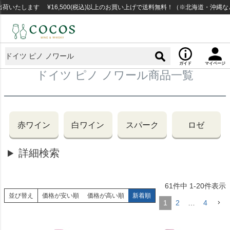
たします ¥16,500(税込)以上のお買い上げで送料無料！（※北海道・沖縄など
ガイド
マイページ
ドイツ ピノ ノワール商品一覧
赤ワイン
白ワイン
スパーク
ロゼ
詳細検索
61
件中
1
-
20
件表示
並び替え
価格が安い順
価格が高い順
新着順
1
2
…
4