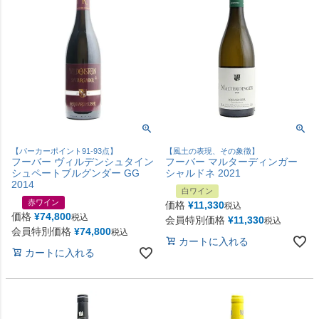
【パーカーポイント91-93点】
【風土の表現、その象徴】
フーバー ヴィルデンシュタイン
フーバー マルターディンガー
シュペートブルグンダー GG
シャルドネ 2021
2014
白ワイン
赤ワイン
価格
¥
11,330
税込
価格
¥
74,800
税込
会員特別価格
¥
11,330
税込
会員特別価格
¥
74,800
税込
カートに入れる
カートに入れる