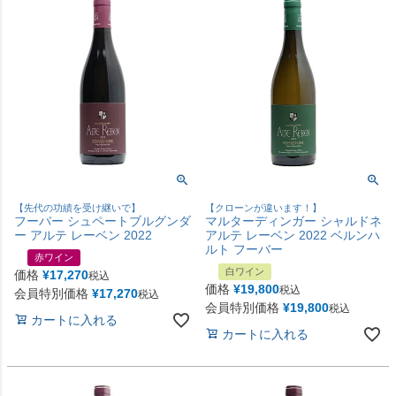
【先代の功績を受け継いで】
【クローンが違います！】
フーバー シュペートブルグンダ
マルターディンガー シャルドネ
ー アルテ レーベン 2022
アルテ レーベン 2022 ベルンハ
ルト フーバー
赤ワイン
白ワイン
価格
¥
17,270
税込
価格
¥
19,800
税込
会員特別価格
¥
17,270
税込
会員特別価格
¥
19,800
税込
カートに入れる
カートに入れる