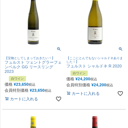
【宝物としてしまっておきたい！】
【ここにとんでもないシャルドネありま
フュルスト ツェントグラーフェ
した！】
フュルスト シャルドネ R 2020
ンベルク GG リースリング
2023
白ワイン
価格
¥
24,200
白ワイン
税込
価格
¥
23,650
税込
会員特別価格
¥
24,200
税込
会員特別価格
¥
23,650
税込
カートに入れる
カートに入れる