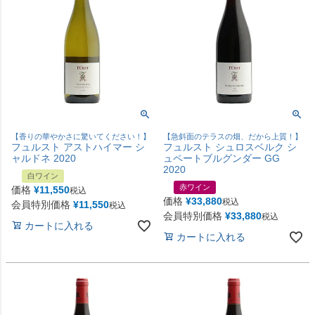
【香りの華やかさに驚いてください！】
【急斜面のテラスの畑、だから上質！】
フュルスト アストハイマー シ
フュルスト シュロスベルク シ
ャルドネ 2020
ュペートブルグンダー GG
2020
白ワイン
赤ワイン
価格
¥
11,550
税込
価格
¥
33,880
税込
会員特別価格
¥
11,550
税込
会員特別価格
¥
33,880
税込
カートに入れる
カートに入れる