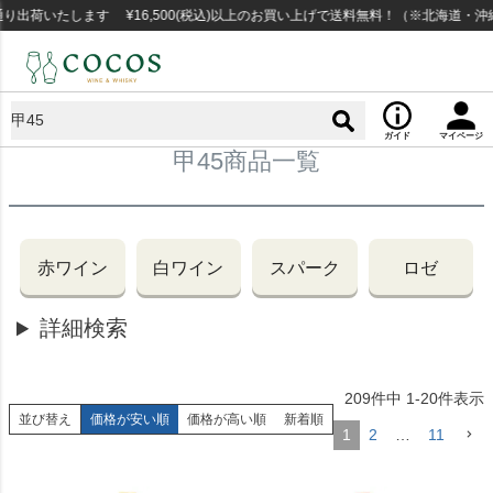
荷いたします ¥16,500(税込)以上のお買い上げで送料無料！（※北海道・沖縄
ガイド
マイページ
甲45商品一覧
赤ワイン
白ワイン
スパーク
ロゼ
詳細検索
209
件中
1
-
20
件表示
並び替え
価格が安い順
価格が高い順
新着順
1
2
…
11