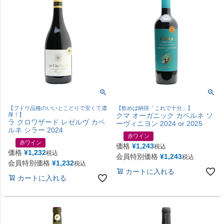
【ブドウ品種のいいとこどりで安くて濃
【飲めば納得「これで十分」】
厚！】
クマ オーガニック カベルネ ソ
ラ クロワザード レゼルヴ カベ
ーヴィニヨン 2024 or 2025
ルネ シラー 2024
赤ワイン
赤ワイン
価格
¥
1,243
税込
価格
¥
1,232
税込
会員特別価格
¥
1,243
税込
会員特別価格
¥
1,232
税込
カートに入れる
カートに入れる