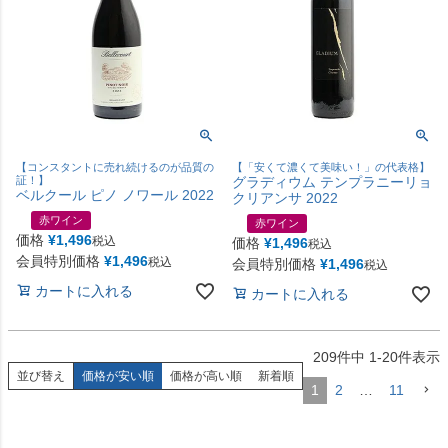
【コンスタントに売れ続けるのが品質の
【「安くて濃くて美味い！」の代表格】
証！】
グラディウム テンプラニーリョ
ベルクール ピノ ノワール 2022
クリアンサ 2022
赤ワイン
赤ワイン
価格
¥
1,496
税込
価格
¥
1,496
税込
会員特別価格
¥
1,496
税込
会員特別価格
¥
1,496
税込
カートに入れる
カートに入れる
209
件中
1
-
20
件表示
並び替え
価格が安い順
価格が高い順
新着順
1
2
…
11