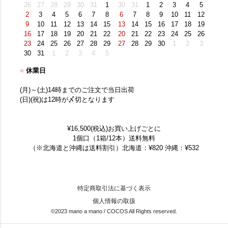
26
27
28
29
30
31
1
30
31
1
2
3
4
5
2
3
4
5
6
7
8
6
7
8
9
10
11
12
9
10
11
12
13
14
15
13
14
15
16
17
18
19
16
17
18
19
20
21
22
20
21
22
23
24
25
26
23
24
25
26
27
28
29
27
28
29
30
1
2
3
30
31
1
2
3
4
5
■
休業日
(月)～(土)14時までのご注文で当日出荷
(日)(祝)は12時が〆切となります
¥16,500(税込)お買い上げごとに
1個口（1箱/12本）送料無料
（※北海道と沖縄は送料割引）北海道：¥820 沖縄：¥532
特定商取引法に基づく表示
個人情報の取扱
©2023 mano a mano / COCOS All Rights reserved.