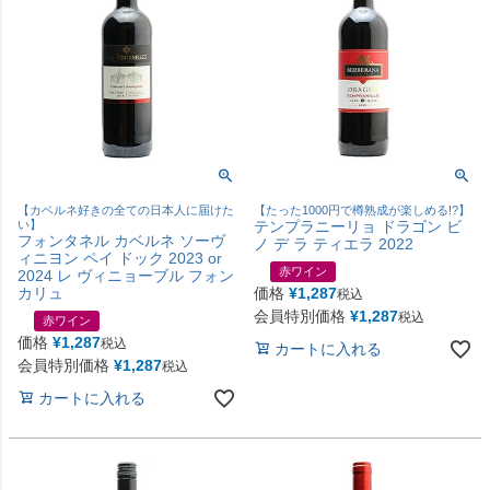
【カベルネ好きの全ての日本人に届けた
【たった1000円で樽熟成が楽しめる!?】
い】
テンプラニーリョ ドラゴン ビ
フォンタネル カベルネ ソーヴ
ノ デ ラ ティエラ 2022
ィニヨン ペイ ドック 2023 or
赤ワイン
2024 レ ヴィニョーブル フォン
カリュ
価格
¥
1,287
税込
会員特別価格
¥
1,287
税込
赤ワイン
価格
¥
1,287
税込
カートに入れる
会員特別価格
¥
1,287
税込
カートに入れる