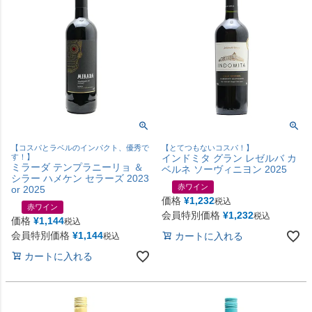
【コスパとラベルのインパクト、優秀で
【とてつもないコスパ！】
す！】
インドミタ グラン レゼルバ カ
ミラーダ テンプラニーリョ ＆
ベルネ ソーヴィニヨン 2025
シラー ハメケン セラーズ 2023
赤ワイン
or 2025
価格
¥
1,232
税込
赤ワイン
会員特別価格
¥
1,232
税込
価格
¥
1,144
税込
会員特別価格
¥
1,144
カートに入れる
税込
カートに入れる