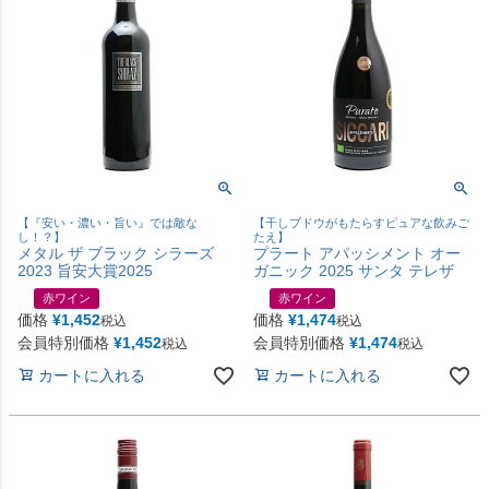
【『安い・濃い・旨い』では敵な
【干しブドウがもたらすピュアな飲みご
し！？】
たえ】
メタル ザ ブラック シラーズ
プラート アパッシメント オー
2023 旨安大賞2025
ガニック 2025 サンタ テレザ
赤ワイン
赤ワイン
価格
¥
1,452
価格
¥
1,474
税込
税込
会員特別価格
¥
1,452
会員特別価格
¥
1,474
税込
税込
カートに入れる
カートに入れる