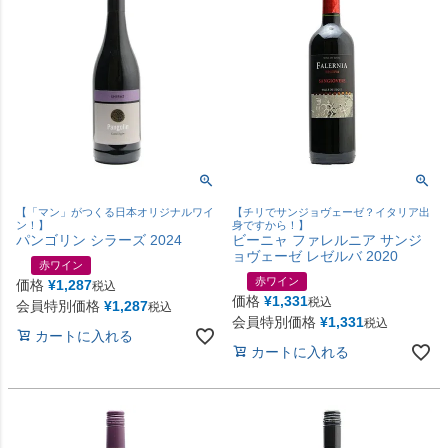
【「マン」がつくる日本オリジナルワイ
【チリでサンジョヴェーゼ？イタリア出
ン！】
身ですから！】
パンゴリン シラーズ 2024
ビーニャ ファレルニア サンジ
ョヴェーゼ レゼルバ 2020
赤ワイン
赤ワイン
価格
¥
1,287
税込
価格
¥
1,331
税込
会員特別価格
¥
1,287
税込
会員特別価格
¥
1,331
税込
カートに入れる
カートに入れる