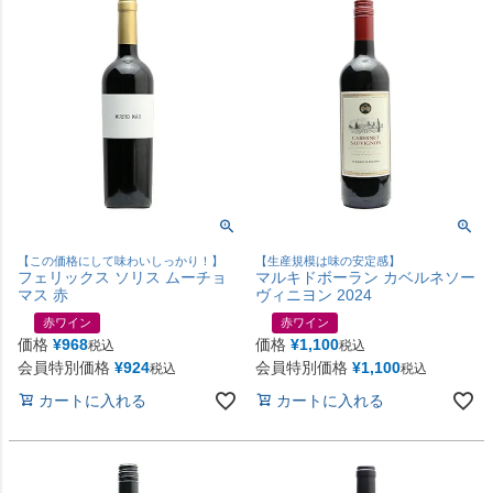
【この価格にして味わいしっかり！】
【生産規模は味の安定感】
フェリックス ソリス ムーチョ
マルキドボーラン カベルネソー
マス 赤
ヴィニヨン 2024
赤ワイン
赤ワイン
価格
¥
968
価格
¥
1,100
税込
税込
会員特別価格
¥
924
会員特別価格
¥
1,100
税込
税込
カートに入れる
カートに入れる