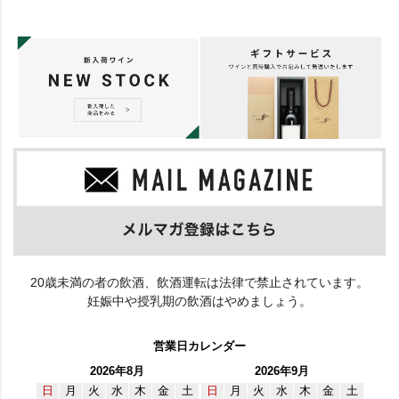
20歳未満の者の飲酒、飲酒運転は法律で禁止されています。
妊娠中や授乳期の飲酒はやめましょう。
営業日カレンダー
2026年8月
2026年9月
日
月
火
水
木
金
土
日
月
火
水
木
金
土