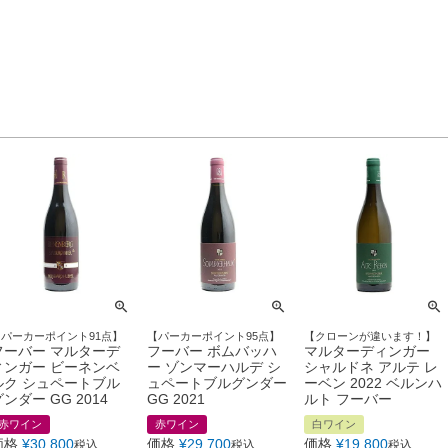
【パーカーポイント91点】
【パーカーポイント95点】
【クローンが違います！】
フーバー マルターデ
フーバー ボムバッハ
マルターディンガー
ィンガー ビーネンベ
ー ゾンマーハルデ シ
シャルドネ アルテ レ
ルク シュペートブル
ュペートブルグンダー
ーベン 2022 ベルンハ
ンダー GG 2014
GG 2021
ルト フーバー
赤ワイン
赤ワイン
白ワイン
価格
¥
30,800
価格
¥
29,700
価格
¥
19,800
税込
税込
税込