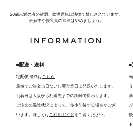
20歳未満の者の飲酒、飲酒運転は法律で禁止されています。
妊娠中や授乳期の飲酒はやめましょう。
INFORMATION
■配送・送料
宅配便
送料は
こちら
当
最短でご注文当日ないし翌営業日に発送いたします。
り
到着日は大阪から配送先までの距離で変わります。
商
ご注文の混雑状況によって、多少前後する場合がござ
が
います。詳しくは
ご利用ガイド
をご覧ください。
後
ド