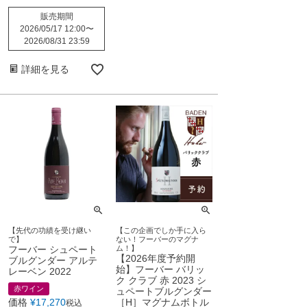
販売期間
2026/05/17 12:00
〜
2026/08/31 23:59
詳細を見る
【先代の功績を受け継い
【この企画でしか手に入ら
で】
ない！フーバーのマグナ
フーバー シュペート
ム！】
【2026年度予約開
ブルグンダー アルテ
始】フーバー バリッ
レーベン 2022
ク クラブ 赤 2023 シ
赤ワイン
ュペートブルグンダー
価格
¥
17,270
［H］マグナムボトル
税込