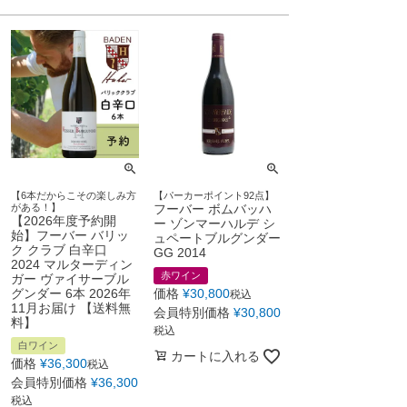
【6本だからこその楽しみ方
【パーカーポイント92点】
がある！】
フーバー ボムバッハ
【2026年度予約開
ー ゾンマーハルデ シ
始】フーバー バリッ
ュペートブルグンダー
ク クラブ 白辛口
GG 2014
2024 マルターディン
赤ワイン
ガー ヴァイサーブル
グンダー 6本 2026年
価格
¥
30,800
税込
11月お届け 【送料無
会員特別価格
¥
30,800
料】
税込
白ワイン
カートに入れる
価格
¥
36,300
税込
会員特別価格
¥
36,300
税込