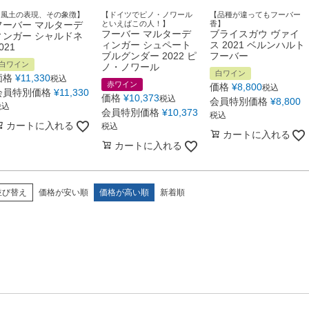
【風土の表現、その象徴】
【ドイツでピノ・ノワール
【品種が違ってもフーバー
フーバー マルターデ
といえばこの人！】
香】
フーバー マルターデ
ブライスガウ ヴァイ
ィンガー シャルドネ
ィンガー シュペート
ス 2021 ベルンハルト
021
ブルグンダー 2022 ピ
フーバー
白ワイン
ノ・ノワール
白ワイン
価格
¥
11,330
税込
赤ワイン
価格
¥
8,800
税込
会員特別価格
¥
11,330
価格
¥
10,373
税込
会員特別価格
¥
8,800
税込
会員特別価格
¥
10,373
税込
カートに入れる
税込
カートに入れる
カートに入れる
並び替え
価格が安い順
価格が高い順
新着順