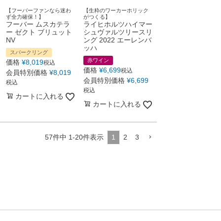
【フーバーファンなら迷わ
【生粋のワーカーホリック
ず全力確保！】
がつくる】
フーバー ムスカテラ
ライヒホルツハイマー
ー ゼクト ブリュット
シュヴァルツリースリ
NV
ング 2022 エーレンバ
ッハ
スパークリング
赤ワイン
価格
¥
8,019
税込
価格
¥
6,699
税込
会員特別価格
¥
8,019
会員特別価格
¥
6,699
税込
税込
カートに入れる
カートに入れる
57
件中
1
-
20
件表示
1
2
3