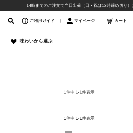
14時までのご注文で当日出荷（日・祝は12時締め切り）お盆も
ご利用ガイド
マイページ
カート
味わいから選ぶ
1
件中
1
-
1
件表示
1
件中
1
-
1
件表示