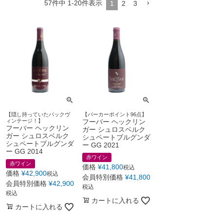
57
件中
1
-
20
件表示
1
2
3
【隠し持っていたバックヴ
【パーカーポイント96点】
ィンテージ！】
フーバー ヘックリン
フーバー ヘックリン
ガー シュロスベルク
ガー シュロスベルク
シュペートブルグンダ
シュペートブルグンダ
ー GG 2021
ー GG 2014
赤ワイン
赤ワイン
価格
¥
41,800
税込
価格
¥
42,900
税込
会員特別価格
¥
41,800
会員特別価格
¥
42,900
税込
税込
カートに入れる
カートに入れる