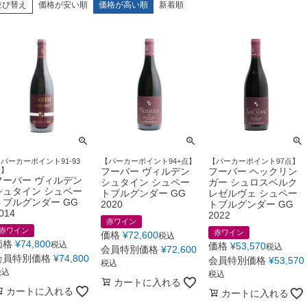
並び替え
価格が安い順
価格が高い順
新着順
パーカーポイント91-93
【パーカーポイント94+点】
【パーカーポイント97点】
点】
フーバー ヴィルデン
フーバー ヘックリン
フーバー ヴィルデン
シュタイン シュペー
ガー シュロスベルク
シュタイン シュペー
トブルグンダー GG
レゼルヴェ シュペー
トブルグンダー GG
2020
トブルグンダー GG
014
2022
赤ワイン
赤ワイン
赤ワイン
価格
¥
72,600
税込
価格
¥
74,800
税込
価格
¥
53,570
税込
会員特別価格
¥
72,600
会員特別価格
¥
74,800
会員特別価格
¥
53,570
税込
税込
税込
カートに入れる
カートに入れる
カートに入れる