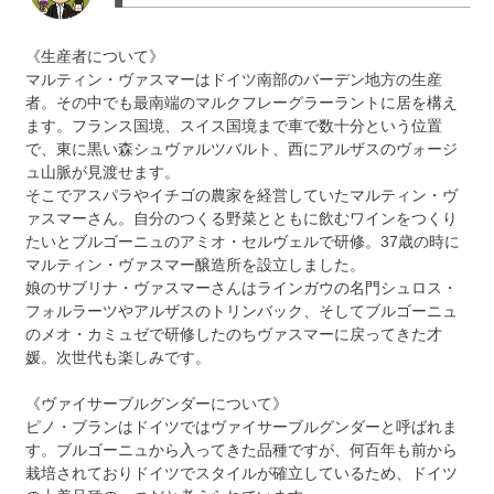
《生産者について》
マルティン・ヴァスマーはドイツ南部のバーデン地方の生産
者。その中でも最南端のマルクフレーグラーラントに居を構え
ます。フランス国境、スイス国境まで車で数十分という位置
で、東に黒い森シュヴァルツバルト、西にアルザスのヴォージ
ュ山脈が見渡せます。
そこでアスパラやイチゴの農家を経営していたマルティン・ヴ
ァスマーさん。自分のつくる野菜とともに飲むワインをつくり
たいとブルゴーニュのアミオ・セルヴェルで研修。37歳の時に
マルティン・ヴァスマー醸造所を設立しました。
娘のサブリナ・ヴァスマーさんはラインガウの名門シュロス・
フォルラーツやアルザスのトリンバック、そしてブルゴーニュ
のメオ・カミュゼで研修したのちヴァスマーに戻ってきた才
媛。次世代も楽しみです。
《ヴァイサーブルグンダーについて》
ピノ・ブランはドイツではヴァイサーブルグンダーと呼ばれま
す。ブルゴーニュから入ってきた品種ですが、何百年も前から
栽培されておりドイツでスタイルが確立しているため、ドイツ