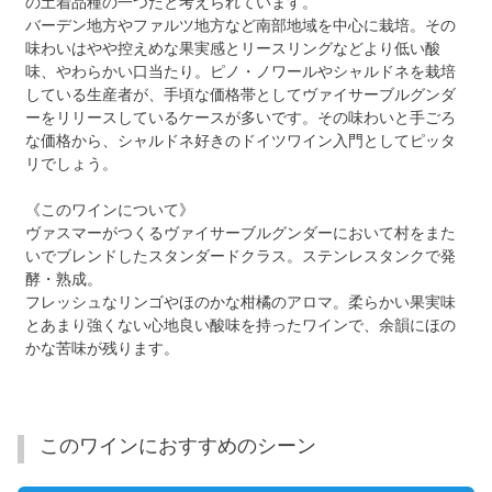
の土着品種の一つだと考えられています。
バーデン地方やファルツ地方など南部地域を中心に栽培。その
味わいはやや控えめな果実感とリースリングなどより低い酸
味、やわらかい口当たり。ピノ・ノワールやシャルドネを栽培
している生産者が、手頃な価格帯としてヴァイサーブルグンダ
ーをリリースしているケースが多いです。その味わいと手ごろ
な価格から、シャルドネ好きのドイツワイン入門としてピッタ
リでしょう。
《このワインについて》
ヴァスマーがつくるヴァイサーブルグンダーにおいて村をまた
いでブレンドしたスタンダードクラス。ステンレスタンクで発
酵・熟成。
フレッシュなリンゴやほのかな柑橘のアロマ。柔らかい果実味
とあまり強くない心地良い酸味を持ったワインで、余韻にほの
かな苦味が残ります。
このワインにおすすめのシーン