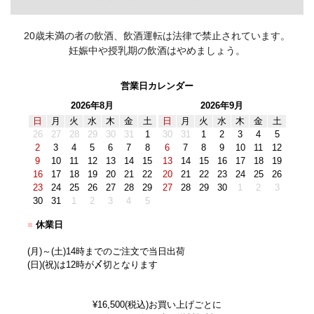
20歳未満の者の飲酒、飲酒運転は法律で禁止されています。
妊娠中や授乳期の飲酒はやめましょう。
営業日カレンダー
2026年8月
2026年9月
日
月
火
水
木
金
土
日
月
火
水
木
金
土
26
27
28
29
30
31
1
30
31
1
2
3
4
5
2
3
4
5
6
7
8
6
7
8
9
10
11
12
9
10
11
12
13
14
15
13
14
15
16
17
18
19
16
17
18
19
20
21
22
20
21
22
23
24
25
26
23
24
25
26
27
28
29
27
28
29
30
1
2
3
30
31
1
2
3
4
5
■
休業日
(月)～(土)14時までのご注文で当日出荷
(日)(祝)は12時が〆切となります
¥16,500(税込)お買い上げごとに