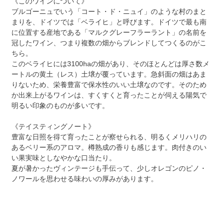
《このワインについて》
ブルゴーニュでいう「コート・ド・ニュイ」のような村のまと
まりを、ドイツでは「ベライヒ」と呼びます。ドイツで最も南
に位置する産地である「マルクグレーフラーラント」の名前を
冠したワイン、つまり複数の畑からブレンドしてつくるのがこ
ちら。
このベライヒには3100haの畑があり、そのほとんどは厚さ数メ
ートルの黄土（レス）土壌が覆っています。急斜面の畑はあま
りないため、栄養豊富で保水性のいい土壌なのです。そのため
か出来上がるワインは、すくすくと育ったことが伺える陽気で
明るい印象のものが多いです。
《テイスティングノート》
豊富な日照を得て育ったことが察せられる、明るくメリハリの
あるベリー系のアロマ。樽熟成の香りも感じます。肉付きのい
い果実味としなやかな口当たり。
夏が暑かったヴィンテージも手伝って、少しオレゴンのピノ・
ノワールを思わせる味わいの厚みがあります。