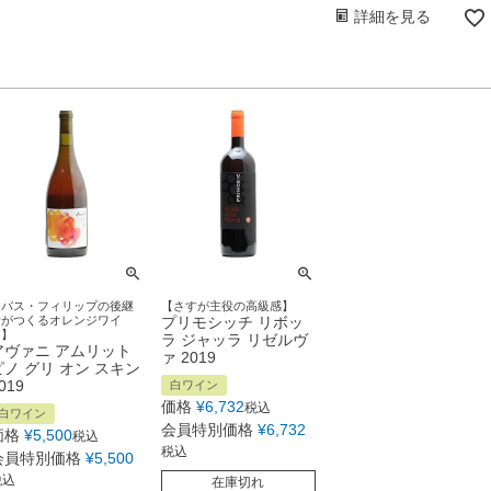
詳細を見る
【バス・フィリップの後継
【さすが主役の高級感】
者がつくるオレンジワイ
プリモシッチ リボッ
ン】
ラ ジャッラ リゼルヴ
アヴァニ アムリット
ァ 2019
ピノ グリ オン スキン
019
白ワイン
価格
¥
6,732
税込
白ワイン
会員特別価格
¥
6,732
価格
¥
5,500
税込
税込
会員特別価格
¥
5,500
税込
在庫切れ