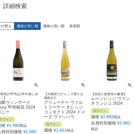
詳細検索
並び替え
価格が安い順
価格が高い順
新着順
【桜色の甲州は1年中楽しめ
【大御所だからこそ新たな
【自由と創造性の象徴】
る！】
挑戦を】
ムーンレンジ ヴァン
駒園ヴィンヤード
グリューナー ヴァル
オランジュ 2024
ony 甲州桜花 2024
トリーナー オレンジ
白ワイン
ポニー
コンタクト 2024 ドメ
ーヌ ヴァッハウ
価格
¥
2,882
税込
白ワイン
会員特別価格
¥
2,882
白ワイン
価格
¥
1,980
税込
税込
価格
¥
2,651
税込
会員特別価格
¥
1,980