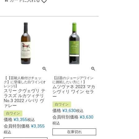
カートに入れる
【【芸能人格付けチェッ
【話題のジョージアワイン
ク】に登場した白ワイン(オ
に挑戦したい方に！】
レンジ)】
ムツヴァネ 2023 マカ
スリー クヴェヴリ テ
シヴィリ ワイン セラ
ラスズ ルカツィテリ
ー
No.3 2022 パパリ ヴ
白ワイン
ァレー
価格
¥
3,630
税込
白ワイン
会員特別価格
¥
3,630
価格
¥
3,355
税込
税込
会員特別価格
¥
3,355
在庫切れ
税込