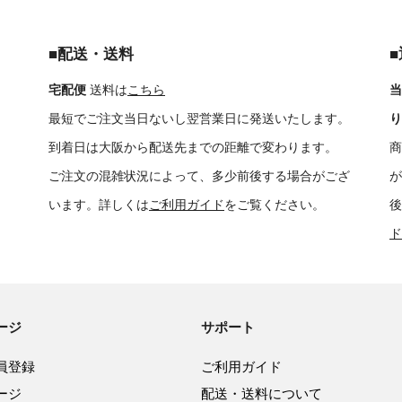
■配送・送料
宅配便
送料は
こちら
当
最短でご注文当日ないし翌営業日に発送いたします。
り
到着日は大阪から配送先までの距離で変わります。
商
ご注文の混雑状況によって、多少前後する場合がござ
が
います。詳しくは
ご利用ガイド
をご覧ください。
後
ド
ージ
サポート
員登録
ご利用ガイド
ージ
配送・送料について