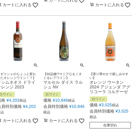
カートに入れる
カートに入れる
カートに入れる
【ギリシャのちょっと変わ
【60品種!?マニア心をくす
【香り華やかで親しみやす
ったオレンジワイン！？】
ぐるレアワイン】
い】
メシムネオス ドライ
マルセル ダイス ラル
オレンジ ウータン
オレンジ 2023
シュ NV
2024 アジェンダ アグ
リコーラ コルテーゼ
白ワイン
白ワイン
白ワイン
価格
¥
4,202
価格
¥
10,846
税込
税込
価格
¥
3,025
税込
会員特別価格
¥
4,202
会員特別価格
¥
10,846
会員特別価格
¥
3,025
税込
税込
税込
カートに入れる
カートに入れる
在庫切れ