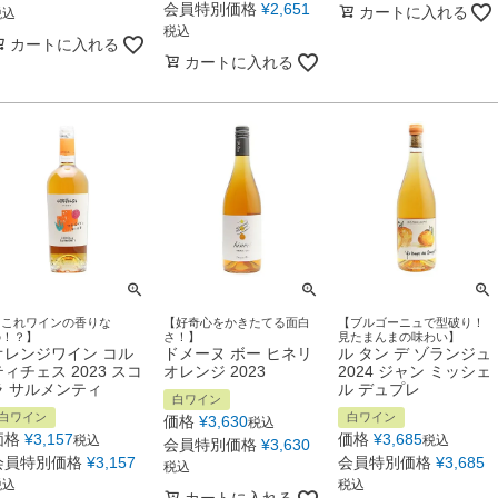
会員特別価格
¥
2,651
カートに入れる
税込
税込
カートに入れる
カートに入れる
【これワインの香りな
【好奇心をかきたてる面白
【ブルゴーニュで型破り！
の！？】
さ！】
見たまんまの味わい】
オレンジワイン コル
ドメーヌ ボー ヒネリ
ル タン デ ゾランジュ
ティチェス 2023 スコ
オレンジ 2023
2024 ジャン ミッシェ
ラ サルメンティ
ル デュプレ
白ワイン
白ワイン
白ワイン
価格
¥
3,630
税込
価格
¥
3,157
価格
¥
3,685
税込
税込
会員特別価格
¥
3,630
会員特別価格
¥
3,157
会員特別価格
¥
3,685
税込
税込
税込