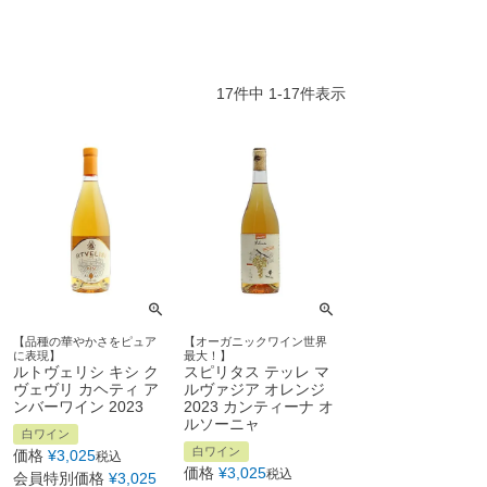
17
件中
1
-
17
件表示
【品種の華やかさをピュア
【オーガニックワイン世界
に表現】
最大！】
ルトヴェリシ キシ ク
スピリタス テッレ マ
ヴェヴリ カヘティ ア
ルヴァジア オレンジ
ンバーワイン 2023
2023 カンティーナ オ
ルソーニャ
白ワイン
白ワイン
価格
¥
3,025
税込
価格
¥
3,025
税込
会員特別価格
¥
3,025