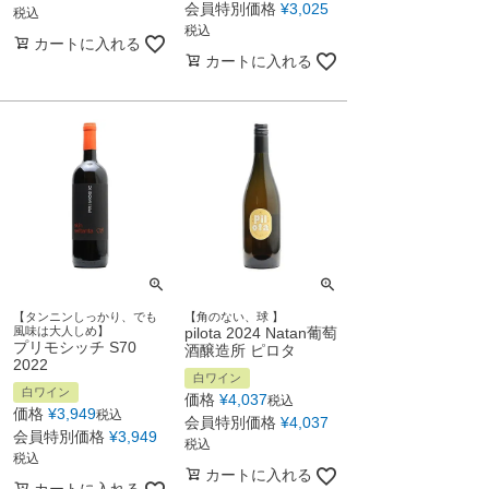
会員特別価格
¥
3,025
税込
税込
カートに入れる
カートに入れる
【タンニンしっかり、でも
【角のない、球 】
風味は大人しめ】
pilota 2024 Natan葡萄
プリモシッチ S70
酒醸造所 ピロタ
2022
白ワイン
白ワイン
価格
¥
4,037
税込
価格
¥
3,949
税込
会員特別価格
¥
4,037
会員特別価格
¥
3,949
税込
税込
カートに入れる