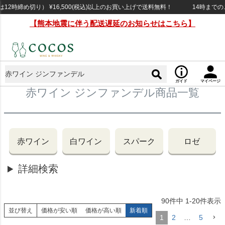
時締め切り） ¥16,500(税込)以上のお買い上げで送料無料！
14時までのご
【熊本地震に伴う配送遅延のお知らせはこちら】
ガイド
マイページ
赤ワイン ジンファンデル商品一覧
赤ワイン
白ワイン
スパーク
ロゼ
詳細検索
90
件中
1
-
20
件表示
並び替え
価格が安い順
価格が高い順
新着順
1
2
…
5