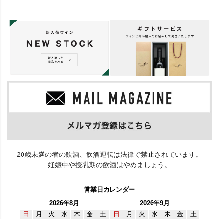
20歳未満の者の飲酒、飲酒運転は法律で禁止されています。
妊娠中や授乳期の飲酒はやめましょう。
営業日カレンダー
2026年8月
2026年9月
日
月
火
水
木
金
土
日
月
火
水
木
金
土