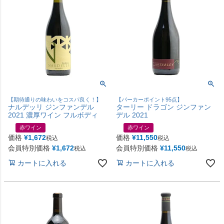
【期待通りの味わいをコスパ良く！】
【パーカーポイント95点】
ナルデッリ ジンファンデル
ターリー ドラゴン ジンファン
2021 濃厚ワイン フルボディ
デル 2021
赤ワイン
赤ワイン
価格
¥
1,672
価格
¥
11,550
税込
税込
会員特別価格
¥
1,672
会員特別価格
¥
11,550
税込
税込
カートに入れる
カートに入れる