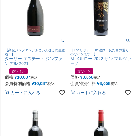
【高級ジンファンデルといえばこの生産
【Theリッチ！The濃厚！見た目の通り
者！】
のワインです！】
ターリー エステート ジンファ
M メルロー 2022 サン マルツァ
ンデル 2021
ーノ
赤ワイン
赤ワイン
価格
¥
10,087
価格
¥
3,058
税込
税込
会員特別価格
¥
10,087
会員特別価格
¥
3,058
税込
税込
カートに入れる
カートに入れる