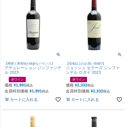
【樽香と果実味が絶妙なバランス】
【現地以上のお買い得感!?】
アデュレーション ジンファンデ
ジョッシュ セラーズ ジンファ
ル 2023
ンデル ロダイ 2023
赤ワイン
赤ワイン
価格
¥
1,991
価格
¥
2,332
税込
税込
会員特別価格
¥
1,991
会員特別価格
¥
2,332
税込
税込
カートに入れる
カートに入れる