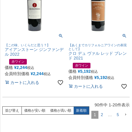
【この味、いくらだと思う？】
【あくまでカリフォルニアワインの表現
アイアンストーン ジンファンデ
として】
クロ デュ ヴァル レッド ブレン
ル 2022
ド 2021
赤ワイン
赤ワイン
価格
¥
2,244
税込
価格
¥
5,192
税込
会員特別価格
¥
2,244
税込
会員特別価格
¥
5,192
税込
カートに入れる
カートに入れる
90
件中
1
-
20
件表示
並び替え
価格が安い順
価格が高い順
新着順
1
2
…
5