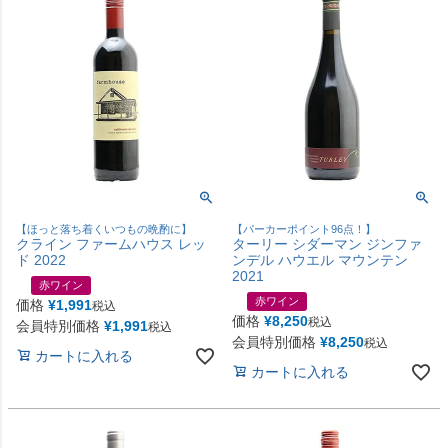
【ほっと落ち着くいつもの晩酌に】
【パーカーポイント96点！】
クライン ファームハウス レッ
ターリー シダーマン ジンファ
ド 2022
ンデル ハウエル マウンテン
2021
赤ワイン
赤ワイン
価格
¥
1,991
税込
価格
¥
8,250
税込
会員特別価格
¥
1,991
税込
会員特別価格
¥
8,250
税込
カートに入れる
カートに入れる