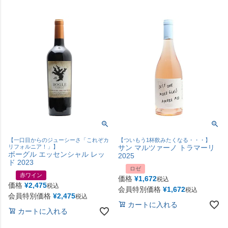
【一口目からのジューシーさ「これぞカ
【ついもう1杯飲みたくなる・・・】
リフォルニア！」】
サン マルツァーノ トラマーリ
ボーグル エッセンシャル レッ
2025
ド 2023
ロゼ
赤ワイン
価格
¥
1,672
税込
価格
¥
2,475
税込
会員特別価格
¥
1,672
税込
会員特別価格
¥
2,475
税込
カートに入れる
カートに入れる