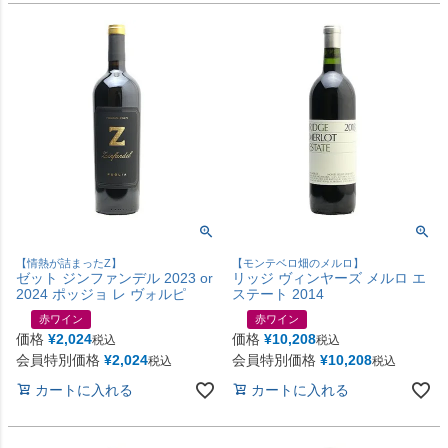
【情熱が詰まったZ】
【モンテベロ畑のメルロ】
ゼット ジンファンデル 2023 or
リッジ ヴィンヤーズ メルロ エ
2024 ポッジョ レ ヴォルピ
ステート 2014
赤ワイン
赤ワイン
価格
¥
2,024
価格
¥
10,208
税込
税込
会員特別価格
¥
2,024
会員特別価格
¥
10,208
税込
税込
カートに入れる
カートに入れる