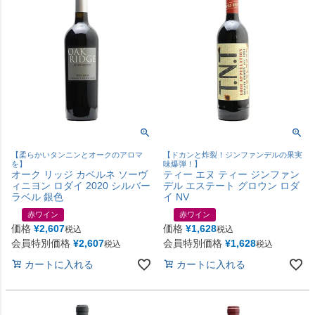
【柔らかいタンニンとオークのアロマ
【ドカンと炸裂！ジンファンデルの果実
を】
味爆弾！】
オーク リッジ カベルネ ソーヴ
ティー エヌ ティー ジンファン
ィニヨン ロダイ 2020 シルバー
デル エステート グロウン ロダ
ラベル 銀色
イ NV
赤ワイン
赤ワイン
価格
¥
2,607
価格
¥
1,628
税込
税込
会員特別価格
¥
2,607
会員特別価格
¥
1,628
税込
税込
カートに入れる
カートに入れる