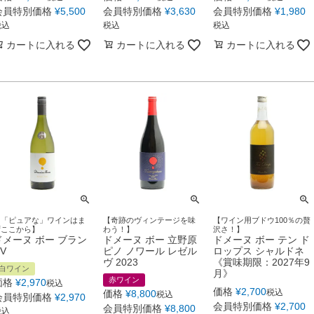
会員特別価格
¥
5,500
会員特別価格
¥
3,630
会員特別価格
¥
1,980
税込
税込
税込
カートに入れる
カートに入れる
カートに入れる
【「ピュアな」ワインはま
【奇跡のヴィンテージを味
【ワイン用ブドウ100％の贅
ずここから】
わう！】
沢さ！】
ドメーヌ ボー ブラン
ドメーヌ ボー 立野原
ドメーヌ ボー テン ド
V
ピノ ノワール レゼル
ロップス シャルドネ
ヴ 2023
《賞味期限：2027年9
白ワイン
月》
赤ワイン
価格
¥
2,970
税込
価格
¥
2,700
税込
価格
¥
8,800
税込
会員特別価格
¥
2,970
会員特別価格
¥
2,700
会員特別価格
¥
8,800
税込