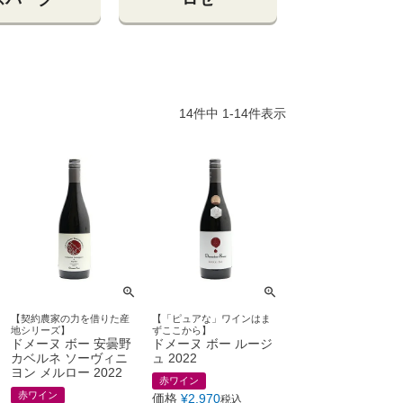
14
件中
1
-
14
件表示
【契約農家の力を借りた産
【「ピュアな」ワインはま
地シリーズ】
ずここから】
ドメーヌ ボー 安曇野
ドメーヌ ボー ルージ
カベルネ ソーヴィニ
ュ 2022
ヨン メルロー 2022
赤ワイン
赤ワイン
価格
¥
2,970
税込