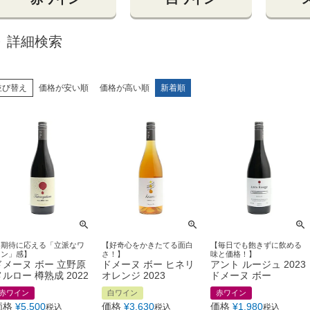
詳細検索
並び替え
価格が安い順
価格が高い順
新着順
【期待に応える「立派なワ
【好奇心をかきたてる面白
【毎日でも飽きずに飲める
イン」感】
さ！】
味と価格！】
ドメーヌ ボー 立野原
ドメーヌ ボー ヒネリ
アント ルージュ 2023
メルロー 樽熟成 2022
オレンジ 2023
ドメーヌ ボー
赤ワイン
白ワイン
赤ワイン
価格
¥
5,500
価格
¥
3,630
価格
¥
1,980
税込
税込
税込