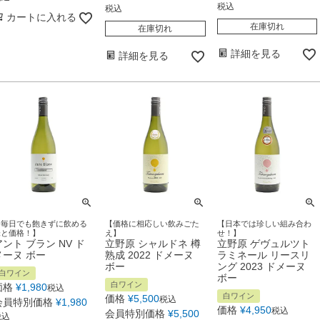
税込
税込
カートに入れる
在庫切れ
在庫切れ
詳細を見る
詳細を見る
【毎日でも飽きずに飲める
【価格に相応しい飲みごた
【日本では珍しい組み合わ
味と価格！】
え】
せ！】
アント ブラン NV ド
立野原 シャルドネ 樽
立野原 ゲヴュルツト
メーヌ ボー
熟成 2022 ドメーヌ
ラミネール リースリ
ボー
ング 2023 ドメーヌ
白ワイン
ボー
白ワイン
価格
¥
1,980
税込
白ワイン
価格
¥
5,500
税込
会員特別価格
¥
1,980
価格
¥
4,950
税込
会員特別価格
¥
5,500
税込