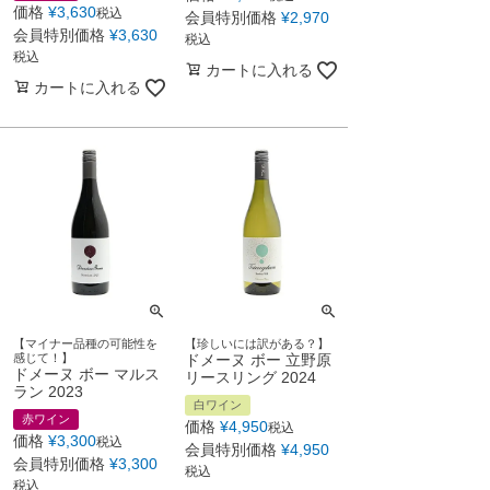
価格
¥
3,630
税込
会員特別価格
¥
2,970
会員特別価格
¥
3,630
税込
税込
カートに入れる
カートに入れる
【マイナー品種の可能性を
【珍しいには訳がある？】
感じて！】
ドメーヌ ボー 立野原
ドメーヌ ボー マルス
リースリング 2024
ラン 2023
白ワイン
赤ワイン
価格
¥
4,950
税込
価格
¥
3,300
税込
会員特別価格
¥
4,950
会員特別価格
¥
3,300
税込
税込