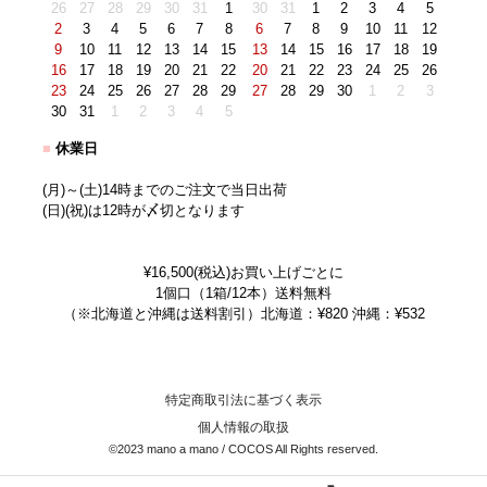
26
27
28
29
30
31
1
30
31
1
2
3
4
5
2
3
4
5
6
7
8
6
7
8
9
10
11
12
9
10
11
12
13
14
15
13
14
15
16
17
18
19
16
17
18
19
20
21
22
20
21
22
23
24
25
26
23
24
25
26
27
28
29
27
28
29
30
1
2
3
30
31
1
2
3
4
5
■
休業日
(月)～(土)14時までのご注文で当日出荷
(日)(祝)は12時が〆切となります
¥16,500(税込)お買い上げごとに
1個口（1箱/12本）送料無料
（※北海道と沖縄は送料割引）北海道：¥820 沖縄：¥532
特定商取引法に基づく表示
個人情報の取扱
©2023 mano a mano / COCOS All Rights reserved.