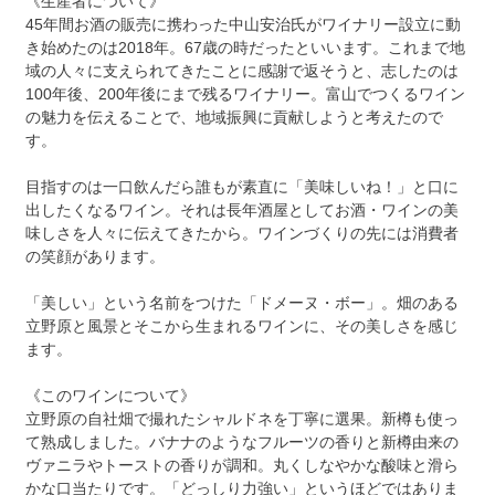
《生産者について》
45年間お酒の販売に携わった中山安治氏がワイナリー設立に動
き始めたのは2018年。67歳の時だったといいます。これまで地
域の人々に支えられてきたことに感謝で返そうと、志したのは
100年後、200年後にまで残るワイナリー。富山でつくるワイン
の魅力を伝えることで、地域振興に貢献しようと考えたので
す。
目指すのは一口飲んだら誰もが素直に「美味しいね！」と口に
出したくなるワイン。それは長年酒屋としてお酒・ワインの美
味しさを人々に伝えてきたから。ワインづくりの先には消費者
の笑顔があります。
「美しい」という名前をつけた「ドメーヌ・ボー」。畑のある
立野原と風景とそこから生まれるワインに、その美しさを感じ
ます。
《このワインについて》
立野原の自社畑で撮れたシャルドネを丁寧に選果。新樽も使っ
て熟成しました。バナナのようなフルーツの香りと新樽由来の
ヴァニラやトーストの香りが調和。丸くしなやかな酸味と滑ら
かな口当たりです。「どっしり力強い」というほどではありま