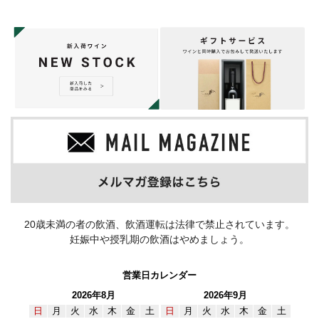
20歳未満の者の飲酒、飲酒運転は法律で禁止されています。
妊娠中や授乳期の飲酒はやめましょう。
営業日カレンダー
2026年8月
2026年9月
日
月
火
水
木
金
土
日
月
火
水
木
金
土